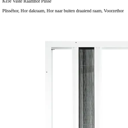
KeJe Vaste Raamhor Plissé
Plisséhor, Hor dakraam, Hor naar buiten draaiend raam, Voorzethor