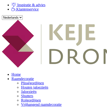
Inspiratie & advies
Klantenservice
Home
Raamdecoratie
Plisségordijnen
Houten jaloezieën
Jaloezieën
Shutters
Rolgordijnen
Vrijhangend raamdecoratie