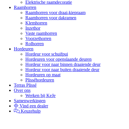
Elektrische raamdecoratie
Raamhorren
Raamhorren voor draai-kiepraam
Raamhorren voor dakramen
Klemhorren
Inzethor
Vaste raamhorren
Voorzethorren
Rolhorren
Hordeuren
Hordeur voor schuifpui
Hordeuren voor openslaande deuren
Hordeur voor naar binnen draaiende deur
Hordeur voor naar buiten draaiende deur
Hordeuren op maat
Plisséhordeuren
Terras Plissé
Over ons
Werken bij KeJe
Samenwerkingen
Vind een dealer
Keuzehulp