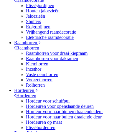
Raamdecoratie
Plisségordijnen
Houten jaloezieën
Jaloezieën
Shutters
Rolgordijnen
Vrijhangend raamdecoratie
Elektrische raamdecoratie
Raamhorren
Raamhorren
Raamhorren voor draai-kiepraam
Raamhorren voor dakramen
Klemhorren
Inzethor
Vaste raamhorren
Voorzethorren
Rolhorren
Hordeuren
Hordeuren
Hordeur voor schuifpui
Hordeuren voor openslaande deuren
Hordeur voor naar binnen draaiende deur
Hordeur voor naar buiten draaiende deur
Hordeuren op maat
Plisséhordeuren