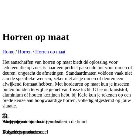
Horren op maat
Home
/
Horren
/
Horren op maat
Het aanschaffen van horren op maat biedt dé oplossing voor
iedereen die op zoek is naar een perfect passende hor voor ramen of
deuren, ongeacht de afmetingen. Standaardmaten voldoen vaak niet
aan de specifieke wensen, zeker niet als je ramen of deuren een
afwijkend formaat hebben. Met hordeuren op maat kun je insecten
buiten houden terwijl je geniet van frisse lucht. Of je nu kunststof,
aluminium of houten kozijnen hebt, bij KeJe kun je rekenen op een
brede keuze aan hoogwaardige horren, volledig afgestemd op jouw
situatie.
Binnen 5 minuten zelf gemonteerd
Thuis ingemeten door een dealer in de buurt
Altijd op maat gemaakt
Snel geleverd
En genieten maar
Secuur en professioneel
Volgens jouw wensen
Zorgeloos en snel