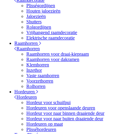
Raamdecoratie
Plisségordijnen
Houten jaloezieën
Jaloezieën
Shutters
Rolgordijnen
Vrijhangend raamdecoratie
Elektrische raamdecoratie
Raamhorren
Raamhorren
Raamhorren voor draai-kiepraam
Raamhorren voor dakramen
Klemhorren
Inzethor
Vaste raamhorren
Voorzethorren
Rolhorren
Hordeuren
Hordeuren
Hordeur voor schuifpui
Hordeuren voor openslaande deuren
Hordeur voor naar binnen draaiende deur
Hordeur voor naar buiten draaiende deur
Hordeuren op maat
Plisséhordeuren