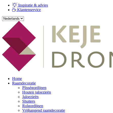
Inspiratie & advies
Klantenservice
Home
Raamdecoratie
Plisségordijnen
Houten jaloezieën
Jaloezieën
Shutters
Rolgordijnen
Vrijhangend raamdecoratie