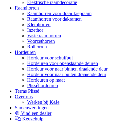
Elektrische raamdecoratie
Raamhorren
Raamhorren voor draai-kiepraam
Raamhorren voor dakramen
Klemhorren
Inzethor
Vaste raamhorren
Voorzethorren
Rolhorren
Hordeuren
Hordeur voor schuifpui
Hordeuren voor openslaande deuren
Hordeur voor naar binnen draaiende deur
Hordeur voor naar buiten draaiende deur
Hordeuren op maat
Plisséhordeuren
Terras Plissé
Over ons
Werken bij KeJe
Samenwerkingen
Vind een dealer
Keuzehulp