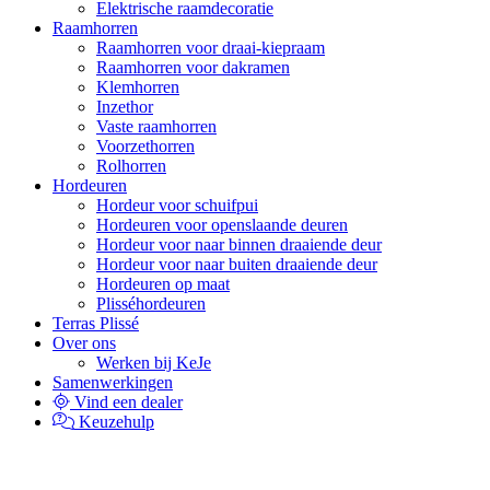
Elektrische raamdecoratie
Raamhorren
Raamhorren voor draai-kiepraam
Raamhorren voor dakramen
Klemhorren
Inzethor
Vaste raamhorren
Voorzethorren
Rolhorren
Hordeuren
Hordeur voor schuifpui
Hordeuren voor openslaande deuren
Hordeur voor naar binnen draaiende deur
Hordeur voor naar buiten draaiende deur
Hordeuren op maat
Plisséhordeuren
Terras Plissé
Over ons
Werken bij KeJe
Samenwerkingen
Vind een dealer
Keuzehulp