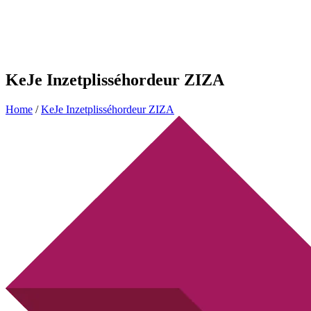
KeJe Inzetplisséhordeur ZIZA
Home
/
KeJe Inzetplisséhordeur ZIZA