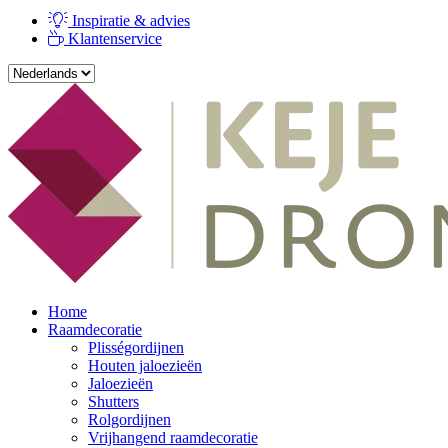
Inspiratie & advies
Klantenservice
Home
Raamdecoratie
Plisségordijnen
Houten jaloezieën
Jaloezieën
Shutters
Rolgordijnen
Vrijhangend raamdecoratie