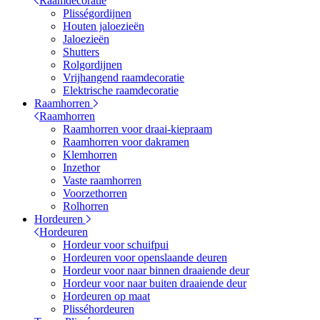
Raamdecoratie
Plisségordijnen
Houten jaloezieën
Jaloezieën
Shutters
Rolgordijnen
Vrijhangend raamdecoratie
Elektrische raamdecoratie
Raamhorren
Raamhorren
Raamhorren voor draai-kiepraam
Raamhorren voor dakramen
Klemhorren
Inzethor
Vaste raamhorren
Voorzethorren
Rolhorren
Hordeuren
Hordeuren
Hordeur voor schuifpui
Hordeuren voor openslaande deuren
Hordeur voor naar binnen draaiende deur
Hordeur voor naar buiten draaiende deur
Hordeuren op maat
Plisséhordeuren