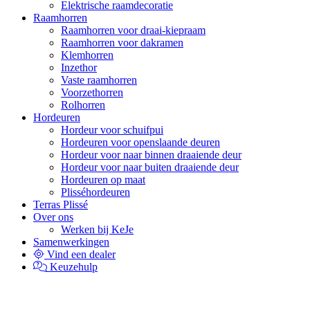
Elektrische raamdecoratie
Raamhorren
Raamhorren voor draai-kiepraam
Raamhorren voor dakramen
Klemhorren
Inzethor
Vaste raamhorren
Voorzethorren
Rolhorren
Hordeuren
Hordeur voor schuifpui
Hordeuren voor openslaande deuren
Hordeur voor naar binnen draaiende deur
Hordeur voor naar buiten draaiende deur
Hordeuren op maat
Plisséhordeuren
Terras Plissé
Over ons
Werken bij KeJe
Samenwerkingen
Vind een dealer
Keuzehulp