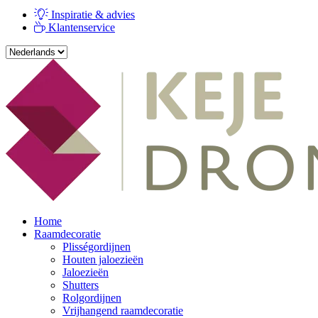
Inspiratie & advies
Klantenservice
Home
Raamdecoratie
Plisségordijnen
Houten jaloezieën
Jaloezieën
Shutters
Rolgordijnen
Vrijhangend raamdecoratie