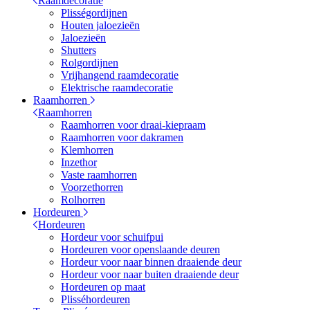
Raamdecoratie
Plisségordijnen
Houten jaloezieën
Jaloezieën
Shutters
Rolgordijnen
Vrijhangend raamdecoratie
Elektrische raamdecoratie
Raamhorren
Raamhorren
Raamhorren voor draai-kiepraam
Raamhorren voor dakramen
Klemhorren
Inzethor
Vaste raamhorren
Voorzethorren
Rolhorren
Hordeuren
Hordeuren
Hordeur voor schuifpui
Hordeuren voor openslaande deuren
Hordeur voor naar binnen draaiende deur
Hordeur voor naar buiten draaiende deur
Hordeuren op maat
Plisséhordeuren