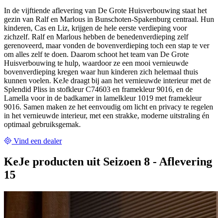
In de vijftiende aflevering van De Grote Huisverbouwing staat het
gezin van Ralf en Marlous in Bunschoten-Spakenburg centraal. Hun
kinderen, Cas en Liz, krijgen de hele eerste verdieping voor
zichzelf. Ralf en Marlous hebben de benedenverdieping zelf
gerenoveerd, maar vonden de bovenverdieping toch een stap te ver
om alles zelf te doen. Daarom schoot het team van De Grote
Huisverbouwing te hulp, waardoor ze een mooi vernieuwde
bovenverdieping kregen waar hun kinderen zich helemaal thuis
kunnen voelen. KeJe draagt bij aan het vernieuwde interieur met de
Splendid Pliss in stofkleur C74603 en framekleur 9016, en de
Lamella voor in de badkamer in lamelkleur 1019 met framekleur
9016. Samen maken ze het eenvoudig om licht en privacy te regelen
in het vernieuwde interieur, met een strakke, moderne uitstraling én
optimaal gebruiksgemak.
Vind een dealer
KeJe producten uit Seizoen 8 - Aflevering
15