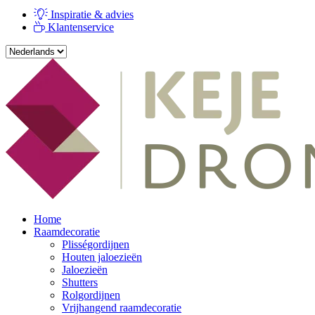
Inspiratie & advies
Klantenservice
Home
Raamdecoratie
Plisségordijnen
Houten jaloezieën
Jaloezieën
Shutters
Rolgordijnen
Vrijhangend raamdecoratie