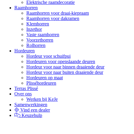
Elektrische raamdecoratie
Raamhorren
Raamhorren voor draai-kiepraam
Raamhorren voor dakramen
Klemhorren
Inzethor
Vaste raamhorren
Voorzethorren
Rolhorren
Hordeuren
Hordeur voor schuifpui
Hordeuren voor openslaande deuren
Hordeur voor naar binnen draaiende deur
Hordeur voor naar buiten draaiende deur
Hordeuren op maat
Plisséhordeuren
Terras Plissé
Over ons
Werken bij KeJe
Samenwerkingen
Vind een dealer
Keuzehulp