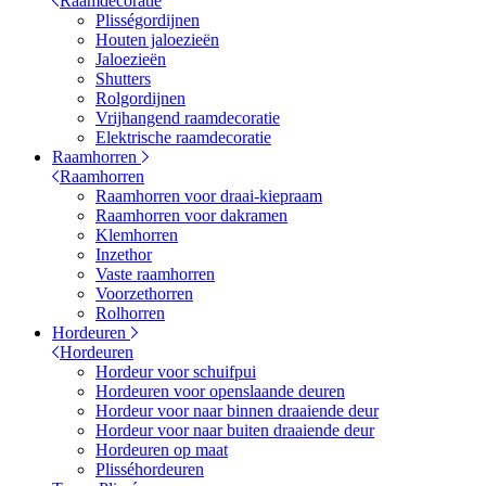
Raamdecoratie
Plisségordijnen
Houten jaloezieën
Jaloezieën
Shutters
Rolgordijnen
Vrijhangend raamdecoratie
Elektrische raamdecoratie
Raamhorren
Raamhorren
Raamhorren voor draai-kiepraam
Raamhorren voor dakramen
Klemhorren
Inzethor
Vaste raamhorren
Voorzethorren
Rolhorren
Hordeuren
Hordeuren
Hordeur voor schuifpui
Hordeuren voor openslaande deuren
Hordeur voor naar binnen draaiende deur
Hordeur voor naar buiten draaiende deur
Hordeuren op maat
Plisséhordeuren