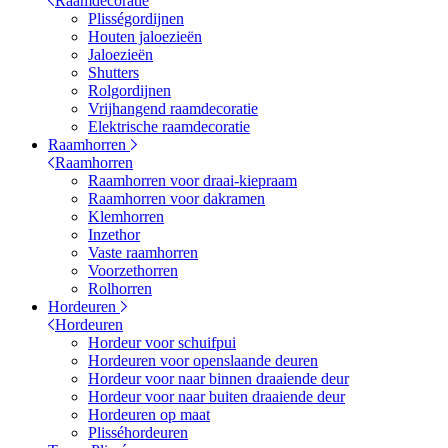
Raamdecoratie
Plisségordijnen
Houten jaloezieën
Jaloezieën
Shutters
Rolgordijnen
Vrijhangend raamdecoratie
Elektrische raamdecoratie
Raamhorren
Raamhorren
Raamhorren voor draai-kiepraam
Raamhorren voor dakramen
Klemhorren
Inzethor
Vaste raamhorren
Voorzethorren
Rolhorren
Hordeuren
Hordeuren
Hordeur voor schuifpui
Hordeuren voor openslaande deuren
Hordeur voor naar binnen draaiende deur
Hordeur voor naar buiten draaiende deur
Hordeuren op maat
Plisséhordeuren