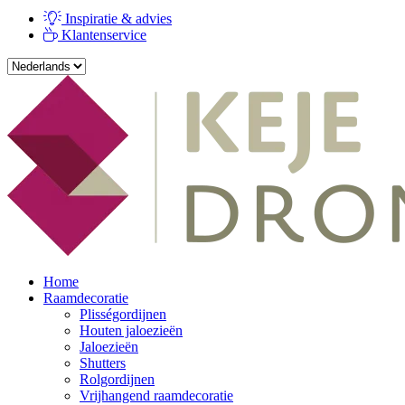
Inspiratie & advies
Klantenservice
Home
Raamdecoratie
Plisségordijnen
Houten jaloezieën
Jaloezieën
Shutters
Rolgordijnen
Vrijhangend raamdecoratie