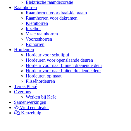
Elektrische raamdecoratie
Raamhorren
Raamhorren voor draai-kiepraam
Raamhorren voor dakramen
Klemhorren
Inzethor
Vaste raamhorren
Voorzethorren
Rolhorren
Hordeuren
Hordeur voor schuifpui
Hordeuren voor openslaande deuren
Hordeur voor naar binnen draaiende deur
Hordeur voor naar buiten draaiende deur
Hordeuren op maat
Plisséhordeuren
Terras Plissé
Over ons
Werken bij KeJe
Samenwerkingen
Vind een dealer
Keuzehulp