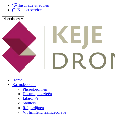
Inspiratie & advies
Klantenservice
Home
Raamdecoratie
Plisségordijnen
Houten jaloezieën
Jaloezieën
Shutters
Rolgordijnen
Vrijhangend raamdecoratie