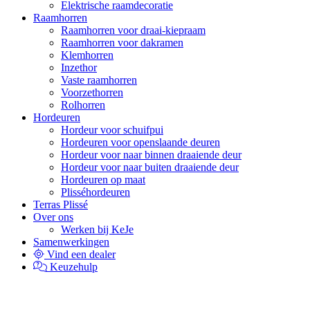
Elektrische raamdecoratie
Raamhorren
Raamhorren voor draai-kiepraam
Raamhorren voor dakramen
Klemhorren
Inzethor
Vaste raamhorren
Voorzethorren
Rolhorren
Hordeuren
Hordeur voor schuifpui
Hordeuren voor openslaande deuren
Hordeur voor naar binnen draaiende deur
Hordeur voor naar buiten draaiende deur
Hordeuren op maat
Plisséhordeuren
Terras Plissé
Over ons
Werken bij KeJe
Samenwerkingen
Vind een dealer
Keuzehulp