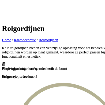
Rolgordijnen
Home
/
Raamdecoratie
/
Rolgordijnen
KeJe rolgordijnen bieden een veelzijdige oplossing voor het bepalen va
rolgordijnen worden op maat gemaakt, waardoor ze perfect passen bij
functionaliteit en esthetiek.
Binnen 5 minuten zelf gemonteerd
Thuis ingemeten door een dealer in de buurt
Altijd op maat gemaakt
En genieten maar
Secuur en professioneel
Volgens jouw wensen