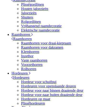
Raamdecoratie
Plisségordijnen
Houten jaloezieën
Jaloezieën
Shutters
Rolgordijnen
Vrijhangend raamdecoratie
Elektrische raamdecoratie
Raamhorren
Raamhorren
Raamhorren voor draai-kiepraam
Raamhorren voor dakramen
Klemhorren
Inzethor
Vaste raamhorren
Voorzethorren
Rolhorren
Hordeuren
Hordeuren
Hordeur voor schuifpui
Hordeuren voor openslaande deuren
Hordeur voor naar binnen draaiende deur
Hordeur voor naar buiten draaiende deur
Hordeuren op maat
Plisséhordeuren