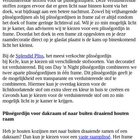
verduisterende stoffen voor de plisségordijnen. Deze verduisterende
stoffen zorgen ervoor dat er geen licht naar binnen komt via het
doek, wat bijdraagt aan een betere nachtrust. Zowel bij vrijhangende
plisségordijnen als bij plisségordijnen in frame zal er altijd rondom
het doek of frame geringe lichtinval zal. Wil je zo min mogelijk licht
in je kamer, dan adviseren wij te kiezen voor een plisségordijn in
frame. Doordat het doek in een frame zit opgesloten en je deze
raamdecoratie direct op je glaslat plaatst is de kans op binenkomend
licht het kleinst.
Bij de
Splendid Pliss
, het meest verkochte plisségordijn
bij KeJe, kun je kiezen uit verschillende stofsoorten. Van decoratief
tot verduisterend. Bij ons Day 'n Night plisségordijn combineren we
twee aparte plisségordijnen in één frame. Dit plisségordijn geeft je
de mogelijkheid een transparante en verduisterende stof te
combineren. Hiermee kun je overdag kiezen voor de
lichtdoorlatende stof om extra sfeer en kleur in huis te creëren en
s'avonds kan je kiezen voor de verduisterende stof om zo min
mogelijk licht in je kamer te krijgen.
Plisségordijn voor dakraam of naar buiten draaiend houten
raam
Heb je houten kozijnen met naar buiten draaiende ramen of een
dakraam? Dan kun je kiezen voor een
vaste raamplissé
. Het frame