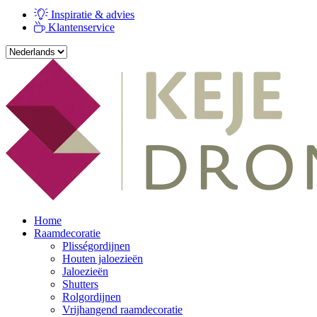
Inspiratie & advies
Klantenservice
Home
Raamdecoratie
Plisségordijnen
Houten jaloezieën
Jaloezieën
Shutters
Rolgordijnen
Vrijhangend raamdecoratie