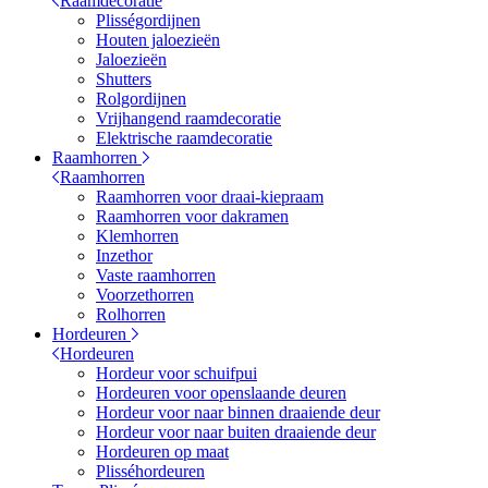
Raamdecoratie
Plisségordijnen
Houten jaloezieën
Jaloezieën
Shutters
Rolgordijnen
Vrijhangend raamdecoratie
Elektrische raamdecoratie
Raamhorren
Raamhorren
Raamhorren voor draai-kiepraam
Raamhorren voor dakramen
Klemhorren
Inzethor
Vaste raamhorren
Voorzethorren
Rolhorren
Hordeuren
Hordeuren
Hordeur voor schuifpui
Hordeuren voor openslaande deuren
Hordeur voor naar binnen draaiende deur
Hordeur voor naar buiten draaiende deur
Hordeuren op maat
Plisséhordeuren