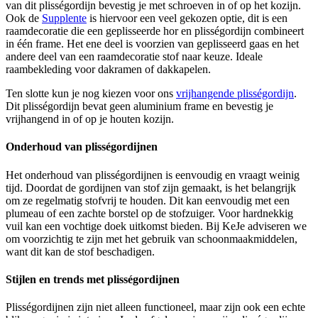
van dit plisségordijn bevestig je met schroeven in of op het kozijn.
Ook de
Supplente
is hiervoor een veel gekozen optie, dit is een
raamdecoratie die een geplisseerde hor en plisségordijn combineert
in één frame. Het ene deel is voorzien van geplisseerd gaas en het
andere deel van een raamdecoratie stof naar keuze. Ideale
raambekleding voor dakramen of dakkapelen.
Ten slotte kun je nog kiezen voor ons
vrijhangende plisségordijn
.
Dit plisségordijn bevat geen aluminium frame en bevestig je
vrijhangend in of op je houten kozijn.
Onderhoud van plisségordijnen
Het onderhoud van plisségordijnen is eenvoudig en vraagt weinig
tijd. Doordat de gordijnen van stof zijn gemaakt, is het belangrijk
om ze regelmatig stofvrij te houden. Dit kan eenvoudig met een
plumeau of een zachte borstel op de stofzuiger. Voor hardnekkig
vuil kan een vochtige doek uitkomst bieden. Bij KeJe adviseren we
om voorzichtig te zijn met het gebruik van schoonmaakmiddelen,
want dit kan de stof beschadigen.
Stijlen en trends met plisségordijnen
Plisségordijnen zijn niet alleen functioneel, maar zijn ook een echte