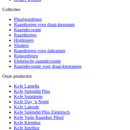
Collecties
Plisségordijnen
Raamhorren voor draai-kiepraam
Raamdecoratie
Raamhorren
Hordeuren
Shutters
Raamhorren voor dakramen
Rolgordijnen
Elektrische raamdecoratie
Raamdecoratie voor draai-kiepramen
Onze producten
KeJe Lamella
KeJe Splendid Pliss
KeJe Supplente
KeJe Day ‘n Night
KeJe Latende
KeJe Splendid Pliss Elektrisch
KeJe Vaste Raamhor Plissé
KeJe Klemhor
KeJe Inzethor