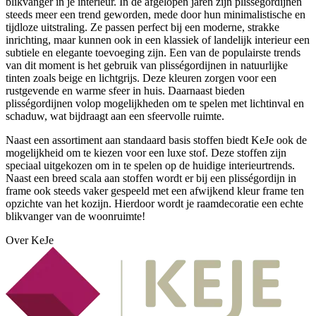
blikvanger in je interieur. In de afgelopen jaren zijn plisségordijnen
steeds meer een trend geworden, mede door hun minimalistische en
tijdloze uitstraling. Ze passen perfect bij een moderne, strakke
inrichting, maar kunnen ook in een klassiek of landelijk interieur een
subtiele en elegante toevoeging zijn. Een van de populairste trends
van dit moment is het gebruik van plisségordijnen in natuurlijke
tinten zoals beige en lichtgrijs. Deze kleuren zorgen voor een
rustgevende en warme sfeer in huis. Daarnaast bieden
plisségordijnen volop mogelijkheden om te spelen met lichtinval en
schaduw, wat bijdraagt aan een sfeervolle ruimte.
Naast een assortiment aan standaard basis stoffen biedt KeJe ook de
mogelijkheid om te kiezen voor een luxe stof. Deze stoffen zijn
speciaal uitgekozen om in te spelen op de huidige interieurtrends.
Naast een breed scala aan stoffen wordt er bij een plisségordijn in
frame ook steeds vaker gespeeld met een afwijkend kleur frame ten
opzichte van het kozijn. Hierdoor wordt je raamdecoratie een echte
blikvanger van de woonruimte!
Over KeJe