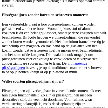
frame, hierdoor kan je zowel overdag als ’s nachts optimaal comfort
ervaren.
Plisségordijnen zonder boren en schroeven monteren
Een veelgestelde vraag is hoe plisségordijnen kunnen worden
geïnstalleerd zonder te boren. Vooral bij kunststof of aluminium
kozijnen is dit een belangrijk aspect, omdat je deze kozijnen niet wilt
beschadigen. Bij KeJe hebben we plisségordijnen die eenvoudig
zonder boren worden gemonteerd. Het aluminium frame bevestig je
met behulp van magneet- en staalband op de glaslatten van het
kozijn, zonder dat je je zorgen hoeft te maken over beschadigingen
aan het raam of de kozijnen. Dit maakt het ook mogelijk om
plisségordijnen later eenvoudig te verwijderen of te verplaatsen,
zonder zichtbare sporen achter te laten. De
vrijhangende
plisségordijnen
bevestig je op de traditionele manier met schroeven
in of op je houten kozijn of op je plafond of muur.
Welke soorten plisségordijnen zijn er?
Plisségordijnen zijn verkrijgbaar in verschillende soorten, elk met
hun eigen functionaliteit. Zo zijn er plisségordijnen met een
decoratieve stof, die veel licht doorlaten. Voor ruimtes waar
verduistering belangrijk is, zoals de slaapkamer, zijn er