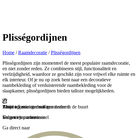
Plisségordijnen
Home
/
Raamdecoratie
/
Plisségordijnen
Plisségordijnen zijn momenteel de meest populaire raamdecoratie,
en niet zonder reden. Ze combineren stijl, functionaliteit en
veelzijdigheid, waardoor ze geschikt zijn voor vrijwel elke ruimte en
elk interieur. Of je nu op zoek bent naar een decoratieve
raambekleding of verduisterende raambekleding voor de
slaapkamer, plisségordijnen bieden talloze mogelijkheden.
Binnen 5 minuten zelf gemonteerd
Thuis ingemeten door een dealer in de buurt
Altijd op maat gemaakt
Snel geleverd
En genieten maar
Secuur en professioneel
Volgens jouw wensen
Zorgeloos en snel
Ga direct naar