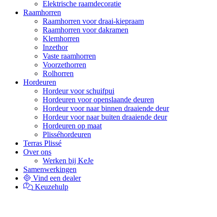
Elektrische raamdecoratie
Raamhorren
Raamhorren voor draai-kiepraam
Raamhorren voor dakramen
Klemhorren
Inzethor
Vaste raamhorren
Voorzethorren
Rolhorren
Hordeuren
Hordeur voor schuifpui
Hordeuren voor openslaande deuren
Hordeur voor naar binnen draaiende deur
Hordeur voor naar buiten draaiende deur
Hordeuren op maat
Plisséhordeuren
Terras Plissé
Over ons
Werken bij KeJe
Samenwerkingen
Vind een dealer
Keuzehulp