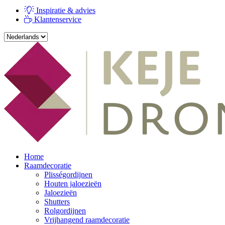
Inspiratie & advies
Klantenservice
Home
Raamdecoratie
Plisségordijnen
Houten jaloezieën
Jaloezieën
Shutters
Rolgordijnen
Vrijhangend raamdecoratie