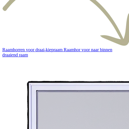
Raamhorren voor draai-kiepraam
Raamhor voor naar binnen
draaiend raam