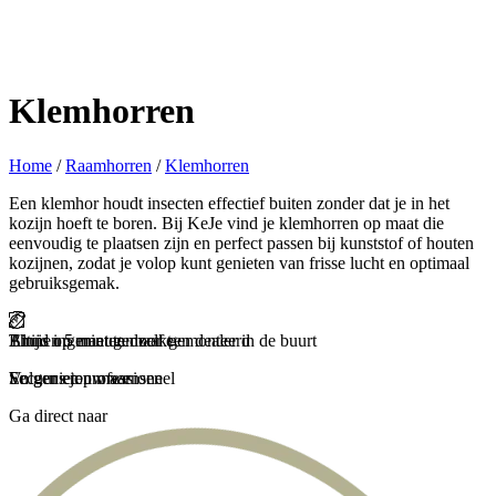
Klemhorren
Home
/
Raamhorren
/
Klemhorren
Een klemhor houdt insecten effectief buiten zonder dat je in het
kozijn hoeft te boren. Bij KeJe vind je klemhorren op maat die
eenvoudig te plaatsen zijn en perfect passen bij kunststof of houten
kozijnen, zodat je volop kunt genieten van frisse lucht en optimaal
gebruiksgemak.
Binnen 5 minuten zelf gemonteerd
Thuis ingemeten door een dealer in de buurt
Altijd op maat gemaakt
En genieten maar
Secuur en professioneel
Volgens jouw wensen
Ga direct naar