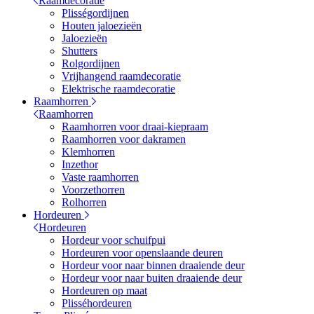
Raamdecoratie
Plisségordijnen
Houten jaloezieën
Jaloezieën
Shutters
Rolgordijnen
Vrijhangend raamdecoratie
Elektrische raamdecoratie
Raamhorren
Raamhorren
Raamhorren voor draai-kiepraam
Raamhorren voor dakramen
Klemhorren
Inzethor
Vaste raamhorren
Voorzethorren
Rolhorren
Hordeuren
Hordeuren
Hordeur voor schuifpui
Hordeuren voor openslaande deuren
Hordeur voor naar binnen draaiende deur
Hordeur voor naar buiten draaiende deur
Hordeuren op maat
Plisséhordeuren