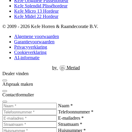
KeJe Originele Plisséhordeur
KeJe Splendid Plisséhordeur
KeJe Micro 13 Hordeur
KeJe Midel 22 Hordeur
© 2009 - 2026 KeJe Horren & Raamdecoratie B.V.
Algemene voorwaarden
Garantievoorwaarden
Privacyverklaring
Cookieverklaring
AI-informatie
by
Meriad
Dealer vinden
Afspraak maken
Contactformulier
Naam
*
Telefoonnummer
*
E-mailadres
*
Straatnaam
*
Huisnummer
*