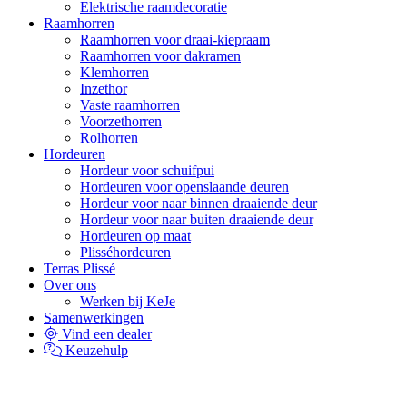
Elektrische raamdecoratie
Raamhorren
Raamhorren voor draai-kiepraam
Raamhorren voor dakramen
Klemhorren
Inzethor
Vaste raamhorren
Voorzethorren
Rolhorren
Hordeuren
Hordeur voor schuifpui
Hordeuren voor openslaande deuren
Hordeur voor naar binnen draaiende deur
Hordeur voor naar buiten draaiende deur
Hordeuren op maat
Plisséhordeuren
Terras Plissé
Over ons
Werken bij KeJe
Samenwerkingen
Vind een dealer
Keuzehulp