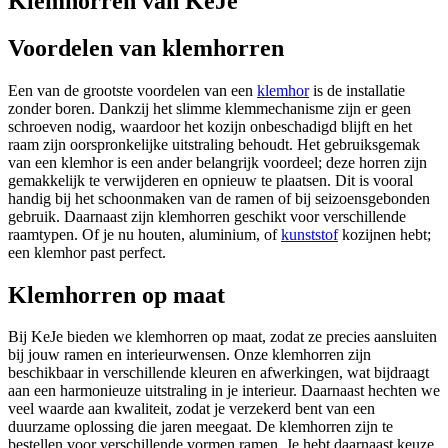
Klemhorren van KeJe
Voordelen van klemhorren
Een van de grootste voordelen van een
klemhor
is de installatie
zonder boren. Dankzij het slimme klemmechanisme zijn er geen
schroeven nodig, waardoor het kozijn onbeschadigd blijft en het
raam zijn oorspronkelijke uitstraling behoudt. Het gebruiksgemak
van een klemhor is een ander belangrijk voordeel; deze horren zijn
gemakkelijk te verwijderen en opnieuw te plaatsen. Dit is vooral
handig bij het schoonmaken van de ramen of bij seizoensgebonden
gebruik. Daarnaast zijn klemhorren geschikt voor verschillende
raamtypen. Of je nu houten, aluminium, of
kunststof
kozijnen hebt;
een klemhor past perfect.
Klemhorren op maat
Bij KeJe bieden we klemhorren op maat, zodat ze precies aansluiten
bij jouw ramen en interieurwensen. Onze klemhorren zijn
beschikbaar in verschillende kleuren en afwerkingen, wat bijdraagt
aan een harmonieuze uitstraling in je interieur. Daarnaast hechten we
veel waarde aan kwaliteit, zodat je verzekerd bent van een
duurzame oplossing die jaren meegaat. De klemhorren zijn te
bestellen voor verschillende vormen ramen. Je hebt daarnaast keuze