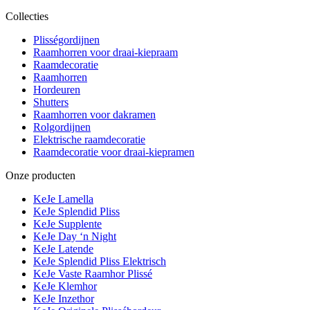
Collecties
Plisségordijnen
Raamhorren voor draai-kiepraam
Raamdecoratie
Raamhorren
Hordeuren
Shutters
Raamhorren voor dakramen
Rolgordijnen
Elektrische raamdecoratie
Raamdecoratie voor draai-kiepramen
Onze producten
KeJe Lamella
KeJe Splendid Pliss
KeJe Supplente
KeJe Day ‘n Night
KeJe Latende
KeJe Splendid Pliss Elektrisch
KeJe Vaste Raamhor Plissé
KeJe Klemhor
KeJe Inzethor