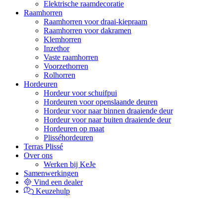
Elektrische raamdecoratie
Raamhorren
Raamhorren voor draai-kiepraam
Raamhorren voor dakramen
Klemhorren
Inzethor
Vaste raamhorren
Voorzethorren
Rolhorren
Hordeuren
Hordeur voor schuifpui
Hordeuren voor openslaande deuren
Hordeur voor naar binnen draaiende deur
Hordeur voor naar buiten draaiende deur
Hordeuren op maat
Plisséhordeuren
Terras Plissé
Over ons
Werken bij KeJe
Samenwerkingen
Vind een dealer
Keuzehulp