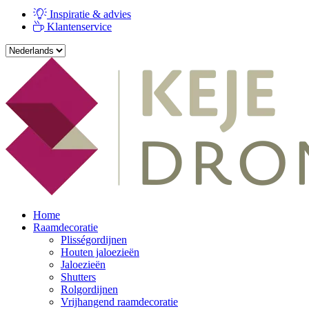
Inspiratie & advies
Klantenservice
Home
Raamdecoratie
Plisségordijnen
Houten jaloezieën
Jaloezieën
Shutters
Rolgordijnen
Vrijhangend raamdecoratie