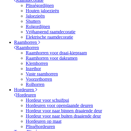
Raamdecoratie
Plisségordijnen
Houten jaloezieën
Jaloezieën
Shutters
Rolgordijnen
Vrijhangend raamdecoratie
Elektrische raamdecoratie
Raamhorren
Raamhorren
Raamhorren voor draai-kiepraam
Raamhorren voor dakramen
Klemhorren
Inzethor
Vaste raamhorren
Voorzethorren
Rolhorren
Hordeuren
Hordeuren
Hordeur voor schuifpui
Hordeuren voor openslaande deuren
Hordeur voor naar binnen draaiende deur
Hordeur voor naar buiten draaiende deur
Hordeuren op maat
Plisséhordeuren