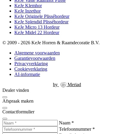
KeJe Vaste Raamhor Plissé
KeJe Klemhor
KeJe Inzethor
KeJe Originele Plisséhordeur
KeJe Splendid Plisséhordeur
KeJe Micro 13 Hordeur
KeJe Midel 22 Hordeur
© 2009 - 2026 KeJe Horren & Raamdecoratie B.V.
Algemene voorwaarden
Garantievoorwaarden
Privacyverklaring
Cookieverklaring
AI-informatie
by
Meriad
Dealer vinden
Afspraak maken
Contactformulier
Naam
*
Telefoonnummer
*