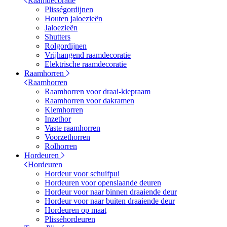
Raamdecoratie
Plisségordijnen
Houten jaloezieën
Jaloezieën
Shutters
Rolgordijnen
Vrijhangend raamdecoratie
Elektrische raamdecoratie
Raamhorren
Raamhorren
Raamhorren voor draai-kiepraam
Raamhorren voor dakramen
Klemhorren
Inzethor
Vaste raamhorren
Voorzethorren
Rolhorren
Hordeuren
Hordeuren
Hordeur voor schuifpui
Hordeuren voor openslaande deuren
Hordeur voor naar binnen draaiende deur
Hordeur voor naar buiten draaiende deur
Hordeuren op maat
Plisséhordeuren