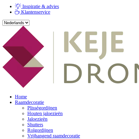
Inspiratie & advies
Klantenservice
Home
Raamdecoratie
Plisségordijnen
Houten jaloezieën
Jaloezieën
Shutters
Rolgordijnen
Vrijhangend raamdecoratie