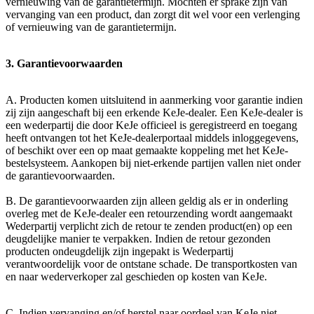
vernieuwing van de garantietermijn. Mochten er sprake zijn van
vervanging van een product, dan zorgt dit wel voor een verlenging
of vernieuwing van de garantietermijn.
3. Garantievoorwaarden
A. Producten komen uitsluitend in aanmerking voor garantie indien
zij zijn aangeschaft bij een erkende KeJe-dealer. Een KeJe-dealer is
een wederpartij die door KeJe officieel is geregistreerd en toegang
heeft ontvangen tot het KeJe-dealerportaal middels inloggegevens,
of beschikt over een op maat gemaakte koppeling met het KeJe-
bestelsysteem. Aankopen bij niet-erkende partijen vallen niet onder
de garantievoorwaarden.
B. De garantievoorwaarden zijn alleen geldig als er in onderling
overleg met de KeJe-dealer een retourzending wordt aangemaakt
Wederpartij verplicht zich de retour te zenden product(en) op een
deugdelijke manier te verpakken. Indien de retour gezonden
producten ondeugdelijk zijn ingepakt is Wederpartij
verantwoordelijk voor de ontstane schade. De transportkosten van
en naar wederverkoper zal geschieden op kosten van KeJe.
C. Indien vervanging en/of herstel naar oordeel van KeJe niet