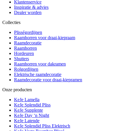
Klantenservice
Inspiratie & advies
Dealer worden
Collecties
Plisségordijnen
Raamhorren voor draai-kiepraam
Raamdecoratie
Raamhorren
Hordeuren
Shutters
Raamhorren voor dakramen
Rolgordijnen
Elektrische raamdecoratie
Raamdecoratie voor draai-kiepramen
Onze producten
KeJe Lamella
KeJe Splendid Pliss
KeJe Supplente
KeJe Day ‘n Night
KeJe Latende
KeJe Splendid Pliss Elektrisch