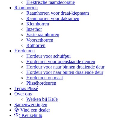
Elektrische raamdecoratie
Raamhorren
Raamhorren voor draai-kiepraam
Raamhorren voor dakramen
Klemhorren
Inzethor
Vaste raamhorren
Voorzethorren
Rolhorren
Hordeuren
Hordeur voor schuifpui
Hordeuren voor openslaande deuren
Hordeur voor naar binnen draaiende deur
Hordeur voor naar buiten draaiende deur
Hordeuren op maat
Plisséhordeuren
Terras Plissé
Over ons
Werken bij KeJe
Samenwerkingen
Vind een dealer
Keuzehulp