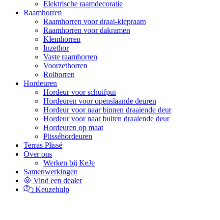
Elektrische raamdecoratie
Raamhorren
Raamhorren voor draai-kiepraam
Raamhorren voor dakramen
Klemhorren
Inzethor
Vaste raamhorren
Voorzethorren
Rolhorren
Hordeuren
Hordeur voor schuifpui
Hordeuren voor openslaande deuren
Hordeur voor naar binnen draaiende deur
Hordeur voor naar buiten draaiende deur
Hordeuren op maat
Plisséhordeuren
Terras Plissé
Over ons
Werken bij KeJe
Samenwerkingen
Vind een dealer
Keuzehulp