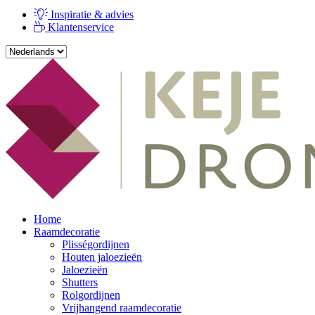
Inspiratie & advies
Klantenservice
Home
Raamdecoratie
Plisségordijnen
Houten jaloezieën
Jaloezieën
Shutters
Rolgordijnen
Vrijhangend raamdecoratie