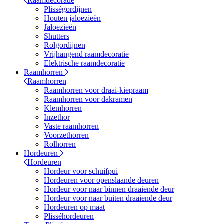
Raamdecoratie
Plisségordijnen
Houten jaloezieën
Jaloezieën
Shutters
Rolgordijnen
Vrijhangend raamdecoratie
Elektrische raamdecoratie
Raamhorren
Raamhorren
Raamhorren voor draai-kiepraam
Raamhorren voor dakramen
Klemhorren
Inzethor
Vaste raamhorren
Voorzethorren
Rolhorren
Hordeuren
Hordeuren
Hordeur voor schuifpui
Hordeuren voor openslaande deuren
Hordeur voor naar binnen draaiende deur
Hordeur voor naar buiten draaiende deur
Hordeuren op maat
Plisséhordeuren