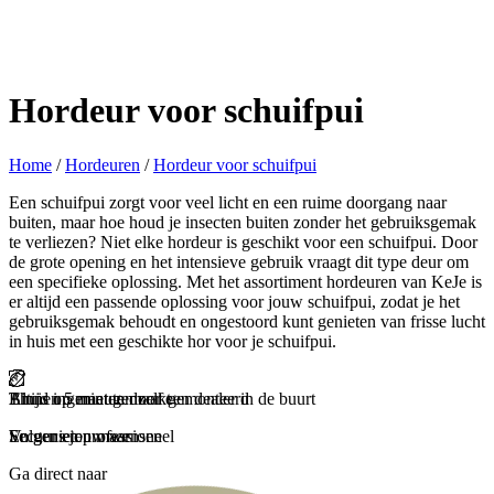
Hordeur voor schuifpui
Home
/
Hordeuren
/
Hordeur voor schuifpui
Een schuifpui zorgt voor veel licht en een ruime doorgang naar
buiten, maar hoe houd je insecten buiten zonder het gebruiksgemak
te verliezen? Niet elke hordeur is geschikt voor een schuifpui. Door
de grote opening en het intensieve gebruik vraagt dit type deur om
een specifieke oplossing. Met het assortiment hordeuren van KeJe is
er altijd een passende oplossing voor jouw schuifpui, zodat je het
gebruiksgemak behoudt en ongestoord kunt genieten van frisse lucht
in huis met een geschikte hor voor je schuifpui.
Binnen 5 minuten zelf gemonteerd
Thuis ingemeten door een dealer in de buurt
Altijd op maat gemaakt
Snel geleverd
En genieten maar
Secuur en professioneel
Volgens jouw wensen
Zorgeloos en snel
Ga direct naar