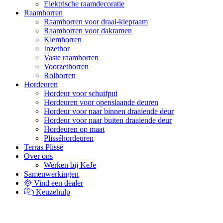
Elektrische raamdecoratie
Raamhorren
Raamhorren voor draai-kiepraam
Raamhorren voor dakramen
Klemhorren
Inzethor
Vaste raamhorren
Voorzethorren
Rolhorren
Hordeuren
Hordeur voor schuifpui
Hordeuren voor openslaande deuren
Hordeur voor naar binnen draaiende deur
Hordeur voor naar buiten draaiende deur
Hordeuren op maat
Plisséhordeuren
Terras Plissé
Over ons
Werken bij KeJe
Samenwerkingen
Vind een dealer
Keuzehulp