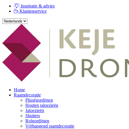
Inspiratie & advies
Klantenservice
Home
Raamdecoratie
Plisségordijnen
Houten jaloezieën
Jaloezieën
Shutters
Rolgordijnen
Vrijhangend raamdecoratie