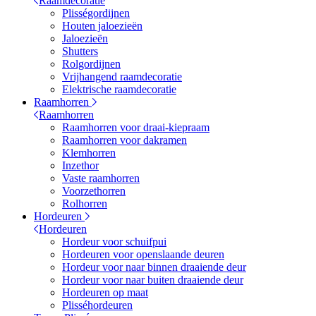
Raamdecoratie
Plisségordijnen
Houten jaloezieën
Jaloezieën
Shutters
Rolgordijnen
Vrijhangend raamdecoratie
Elektrische raamdecoratie
Raamhorren
Raamhorren
Raamhorren voor draai-kiepraam
Raamhorren voor dakramen
Klemhorren
Inzethor
Vaste raamhorren
Voorzethorren
Rolhorren
Hordeuren
Hordeuren
Hordeur voor schuifpui
Hordeuren voor openslaande deuren
Hordeur voor naar binnen draaiende deur
Hordeur voor naar buiten draaiende deur
Hordeuren op maat
Plisséhordeuren