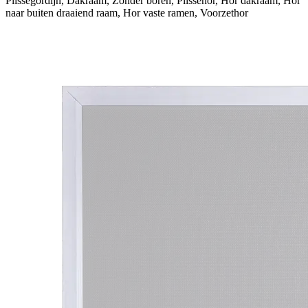
Plisségordijn, Dakraam, Zonder boren, Plisséhor, Hor dakraam, Hor
naar buiten draaiend raam, Hor vaste ramen, Voorzethor