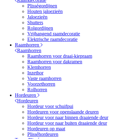
Raamdecoratie
Plisségordijnen
Houten jaloezieën
Jaloezieën
Shutters
Rolgordijnen
Vrijhangend raamdecoratie
Elektrische raamdecoratie
Raamhorren
Raamhorren
Raamhorren voor draai-kiepraam
Raamhorren voor dakramen
Klemhorren
Inzethor
Vaste raamhorren
Voorzethorren
Rolhorren
Hordeuren
Hordeuren
Hordeur voor schuifpui
Hordeuren voor openslaande deuren
Hordeur voor naar binnen draaiende deur
Hordeur voor naar buiten draaiende deur
Hordeuren op maat
Plisséhordeuren