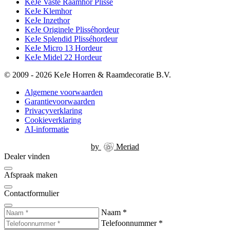
KeJe Vaste Raamhor Plissé
KeJe Klemhor
KeJe Inzethor
KeJe Originele Plisséhordeur
KeJe Splendid Plisséhordeur
KeJe Micro 13 Hordeur
KeJe Midel 22 Hordeur
© 2009 - 2026 KeJe Horren & Raamdecoratie B.V.
Algemene voorwaarden
Garantievoorwaarden
Privacyverklaring
Cookieverklaring
AI-informatie
by
Meriad
Dealer vinden
Afspraak maken
Contactformulier
Naam
*
Telefoonnummer
*