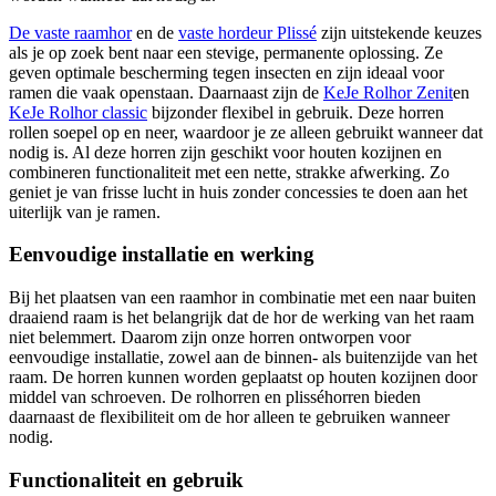
De vaste raamhor
en de
vaste hordeur Plissé
zijn uitstekende keuzes
als je op zoek bent naar een stevige, permanente oplossing. Ze
geven optimale bescherming tegen insecten en zijn ideaal voor
ramen die vaak openstaan. Daarnaast zijn de
KeJe Rolhor Zenit
en
KeJe Rolhor classic
bijzonder flexibel in gebruik. Deze horren
rollen soepel op en neer, waardoor je ze alleen gebruikt wanneer dat
nodig is. Al deze horren zijn geschikt voor houten kozijnen en
combineren functionaliteit met een nette, strakke afwerking. Zo
geniet je van frisse lucht in huis zonder concessies te doen aan het
uiterlijk van je ramen.
Eenvoudige installatie en werking
Bij het plaatsen van een raamhor in combinatie met een naar buiten
draaiend raam is het belangrijk dat de hor de werking van het raam
niet belemmert. Daarom zijn onze horren ontworpen voor
eenvoudige installatie, zowel aan de binnen- als buitenzijde van het
raam. De horren kunnen worden geplaatst op houten kozijnen door
middel van schroeven. De rolhorren en plisséhorren bieden
daarnaast de flexibiliteit om de hor alleen te gebruiken wanneer
nodig.
Functionaliteit en gebruik