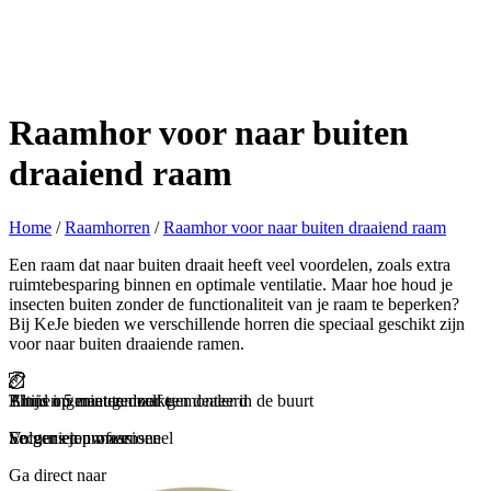
Raamhor voor naar buiten
draaiend raam
Home
/
Raamhorren
/
Raamhor voor naar buiten draaiend raam
Een raam dat naar buiten draait heeft veel voordelen, zoals extra
ruimtebesparing binnen en optimale ventilatie. Maar hoe houd je
insecten buiten zonder de functionaliteit van je raam te beperken?
Bij KeJe bieden we verschillende horren die speciaal geschikt zijn
voor naar buiten draaiende ramen.
Binnen 5 minuten zelf gemonteerd
Thuis ingemeten door een dealer in de buurt
Altijd op maat gemaakt
Snel geleverd
En genieten maar
Secuur en professioneel
Volgens jouw wensen
Zorgeloos en snel
Ga direct naar