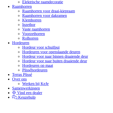
Elektrische raamdecoratie
Raamhorren
Raamhorren voor draai-kiepraam
Raamhorren voor dakramen
Klemhorren
Inzethor
Vaste raamhorren
Voorzethorren
Rolhorren
Hordeuren
Hordeur voor schuifpui
Hordeuren voor openslaande deuren
Hordeur voor naar binnen draaiende deur
Hordeur voor naar buiten draaiende deur
Hordeuren op maat
Plisséhordeuren
Terras Plissé
Over ons
Werken bij KeJe
Samenwerkingen
Vind een dealer
Keuzehulp