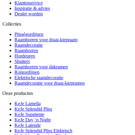
Klantenservice
Inspiratie & advies
Dealer worden
Collecties
Plisségordijnen
Raamhorren voor draai-kiepraam
Raamdecoratie
Raamhorren
Hordeuren
Shutters
Raamhorren voor dakramen
Rolgordijnen
Elektrische raamdecoratie
Raamdecoratie voor draai-kiepramen
Onze producten
KeJe Lamella
KeJe Splendid Pliss
KeJe Supplente
KeJe Day ‘n Night
KeJe Latende
KeJe Splendid Pliss Elektrisch