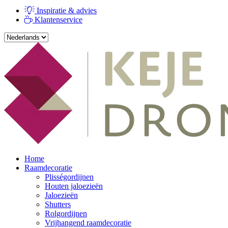
Inspiratie & advies
Klantenservice
Home
Raamdecoratie
Plisségordijnen
Houten jaloezieën
Jaloezieën
Shutters
Rolgordijnen
Vrijhangend raamdecoratie