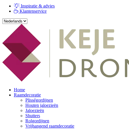
Inspiratie & advies
Klantenservice
Home
Raamdecoratie
Plisségordijnen
Houten jaloezieën
Jaloezieën
Shutters
Rolgordijnen
Vrijhangend raamdecoratie