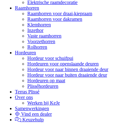
Elektrische raamdecoratie
Raamhorren
Raamhorren voor draai-kiepraam
Raamhorren voor dakramen
Klemhorren
Inzethor
Vaste raamhorren
Voorzethorren
Rolhorren
Hordeuren
Hordeur voor schuifpui
Hordeuren voor openslaande deuren
Hordeur voor naar binnen draaiende deur
Hordeur voor naar buiten draaiende deur
Hordeuren op maat
Plisséhordeuren
Terras Plissé
Over ons
Werken bij KeJe
Samenwerkingen
Vind een dealer
Keuzehulp