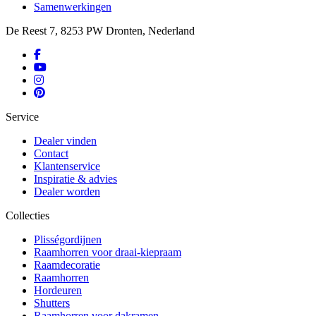
Samenwerkingen
De Reest 7, 8253 PW Dronten, Nederland
Service
Dealer vinden
Contact
Klantenservice
Inspiratie & advies
Dealer worden
Collecties
Plisségordijnen
Raamhorren voor draai-kiepraam
Raamdecoratie
Raamhorren
Hordeuren
Shutters
Raamhorren voor dakramen