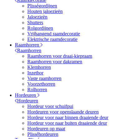
Raamdecoratie
Plisségordijnen
Houten jaloezieën
Jaloezieën
Shutters
Rolgordijnen
Vrijhangend raamdecoratie
Elektrische raamdecoratie
Raamhorren
Raamhorren
Raamhorren voor draai-kiepraam
Raamhorren voor dakramen
Klemhorren
Inzethor
Vaste raamhorren
Voorzethorren
Rolhorren
Hordeuren
Hordeuren
Hordeur voor schuifpui
Hordeuren voor openslaande deuren
Hordeur voor naar binnen draaiende deur
Hordeur voor naar buiten draaiende deur
Hordeuren op maat
Plisséhordeuren