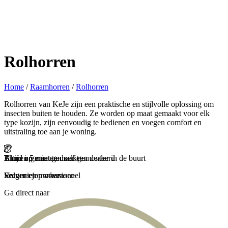
Rolhorren
Home
/
Raamhorren
/
Rolhorren
Rolhorren van KeJe zijn een praktische en stijlvolle oplossing om
insecten buiten te houden. Ze worden op maat gemaakt voor elk
type kozijn, zijn eenvoudig te bedienen en voegen comfort en
uitstraling toe aan je woning.
Binnen 5 minuten zelf gemonteerd
Thuis ingemeten door een dealer in de buurt
Altijd op maat gemaakt
En genieten maar
Secuur en professioneel
Volgens jouw wensen
Ga direct naar