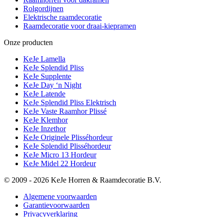
Rolgordijnen
Elektrische raamdecoratie
Raamdecoratie voor draai-kiepramen
Onze producten
KeJe Lamella
KeJe Splendid Pliss
KeJe Supplente
KeJe Day ‘n Night
KeJe Latende
KeJe Splendid Pliss Elektrisch
KeJe Vaste Raamhor Plissé
KeJe Klemhor
KeJe Inzethor
KeJe Originele Plisséhordeur
KeJe Splendid Plisséhordeur
KeJe Micro 13 Hordeur
KeJe Midel 22 Hordeur
© 2009 - 2026 KeJe Horren & Raamdecoratie B.V.
Algemene voorwaarden
Garantievoorwaarden
Privacyverklaring