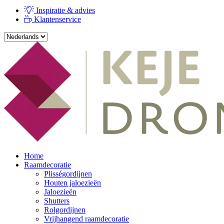
Inspiratie & advies
Klantenservice
Home
Raamdecoratie
Plisségordijnen
Houten jaloezieën
Jaloezieën
Shutters
Rolgordijnen
Vrijhangend raamdecoratie