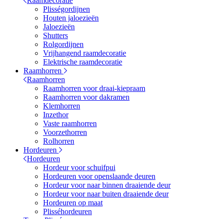
Raamdecoratie
Plisségordijnen
Houten jaloezieën
Jaloezieën
Shutters
Rolgordijnen
Vrijhangend raamdecoratie
Elektrische raamdecoratie
Raamhorren
Raamhorren
Raamhorren voor draai-kiepraam
Raamhorren voor dakramen
Klemhorren
Inzethor
Vaste raamhorren
Voorzethorren
Rolhorren
Hordeuren
Hordeuren
Hordeur voor schuifpui
Hordeuren voor openslaande deuren
Hordeur voor naar binnen draaiende deur
Hordeur voor naar buiten draaiende deur
Hordeuren op maat
Plisséhordeuren