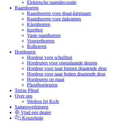
Elektrische raamdecoratie
Raamhorren
Raamhorren voor draai-kiepraam
Raamhorren voor dakramen
Klemhorren
Inzethor
Vaste raamhorren
Voorzethorren
Rolhorren
Hordeuren
Hordeur voor schuifpui
Hordeuren voor openslaande deuren
Hordeur voor naar binnen draaiende deur
Hordeur voor naar buiten draaiende deur
Hordeuren op maat
Plisséhordeuren
Terras Plissé
Over ons
Werken bij KeJe
Samenwerkingen
Vind een dealer
Keuzehulp