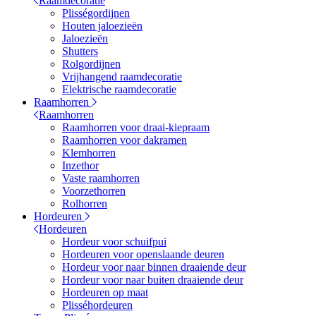
Raamdecoratie
Plisségordijnen
Houten jaloezieën
Jaloezieën
Shutters
Rolgordijnen
Vrijhangend raamdecoratie
Elektrische raamdecoratie
Raamhorren
Raamhorren
Raamhorren voor draai-kiepraam
Raamhorren voor dakramen
Klemhorren
Inzethor
Vaste raamhorren
Voorzethorren
Rolhorren
Hordeuren
Hordeuren
Hordeur voor schuifpui
Hordeuren voor openslaande deuren
Hordeur voor naar binnen draaiende deur
Hordeur voor naar buiten draaiende deur
Hordeuren op maat
Plisséhordeuren