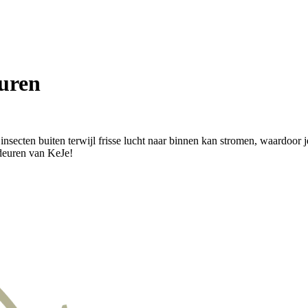
uren
nsecten buiten terwijl frisse lucht naar binnen kan stromen, waardoor j
rdeuren van KeJe!