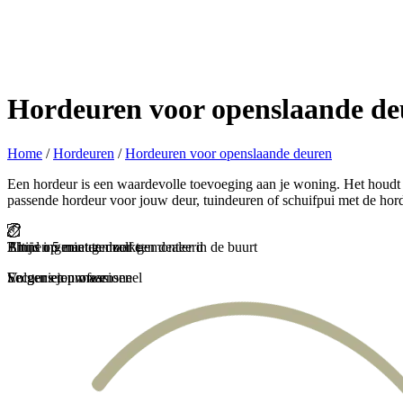
Hordeuren voor openslaande de
Home
/
Hordeuren
/
Hordeuren voor openslaande deuren
Een hordeur is een waardevolle toevoeging aan je woning. Het houdt i
passende hordeur voor jouw deur, tuindeuren of schuifpui met de ho
Binnen 5 minuten zelf gemonteerd
Thuis ingemeten door een dealer in de buurt
Altijd op maat gemaakt
En genieten maar
Secuur en professioneel
Volgens jouw wensen