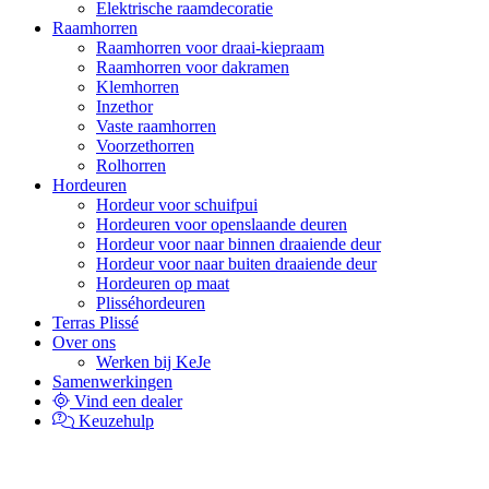
Elektrische raamdecoratie
Raamhorren
Raamhorren voor draai-kiepraam
Raamhorren voor dakramen
Klemhorren
Inzethor
Vaste raamhorren
Voorzethorren
Rolhorren
Hordeuren
Hordeur voor schuifpui
Hordeuren voor openslaande deuren
Hordeur voor naar binnen draaiende deur
Hordeur voor naar buiten draaiende deur
Hordeuren op maat
Plisséhordeuren
Terras Plissé
Over ons
Werken bij KeJe
Samenwerkingen
Vind een dealer
Keuzehulp