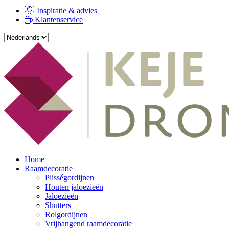
Inspiratie & advies
Klantenservice
Home
Raamdecoratie
Plisségordijnen
Houten jaloezieën
Jaloezieën
Shutters
Rolgordijnen
Vrijhangend raamdecoratie