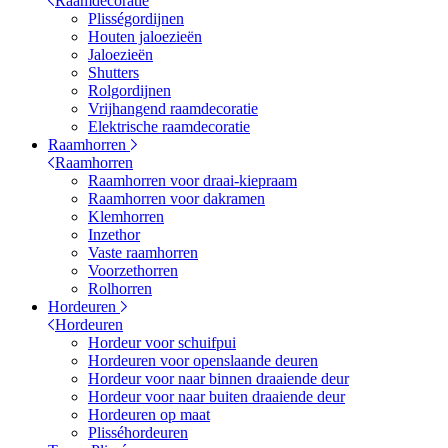
Raamdecoratie
Plisségordijnen
Houten jaloezieën
Jaloezieën
Shutters
Rolgordijnen
Vrijhangend raamdecoratie
Elektrische raamdecoratie
Raamhorren
Raamhorren
Raamhorren voor draai-kiepraam
Raamhorren voor dakramen
Klemhorren
Inzethor
Vaste raamhorren
Voorzethorren
Rolhorren
Hordeuren
Hordeuren
Hordeur voor schuifpui
Hordeuren voor openslaande deuren
Hordeur voor naar binnen draaiende deur
Hordeur voor naar buiten draaiende deur
Hordeuren op maat
Plisséhordeuren