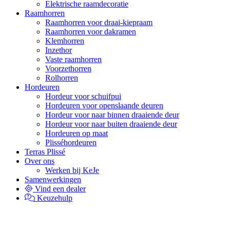
Elektrische raamdecoratie
Raamhorren
Raamhorren voor draai-kiepraam
Raamhorren voor dakramen
Klemhorren
Inzethor
Vaste raamhorren
Voorzethorren
Rolhorren
Hordeuren
Hordeur voor schuifpui
Hordeuren voor openslaande deuren
Hordeur voor naar binnen draaiende deur
Hordeur voor naar buiten draaiende deur
Hordeuren op maat
Plisséhordeuren
Terras Plissé
Over ons
Werken bij KeJe
Samenwerkingen
Vind een dealer
Keuzehulp