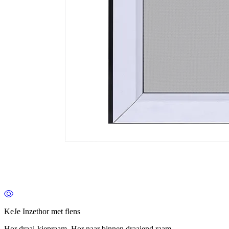
KeJe Inzethor met flens
Hor draai-kiepraam, Hor naar binnen draaiend raam