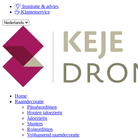
Inspiratie & advies
Klantenservice
Home
Raamdecoratie
Plisségordijnen
Houten jaloezieën
Jaloezieën
Shutters
Rolgordijnen
Vrijhangend raamdecoratie