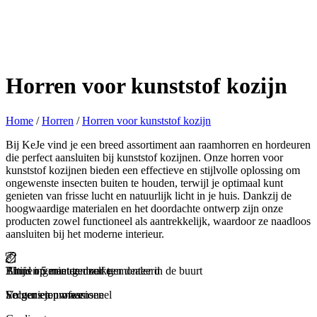
Horren voor kunststof kozijn
Home
/
Horren
/
Horren voor kunststof kozijn
Bij KeJe vind je een breed assortiment aan raamhorren en hordeuren
die perfect aansluiten bij kunststof kozijnen. Onze horren voor
kunststof kozijnen bieden een effectieve en stijlvolle oplossing om
ongewenste insecten buiten te houden, terwijl je optimaal kunt
genieten van frisse lucht en natuurlijk licht in je huis. Dankzij de
hoogwaardige materialen en het doordachte ontwerp zijn onze
producten zowel functioneel als aantrekkelijk, waardoor ze naadloos
aansluiten bij het moderne interieur.
Binnen 5 minuten zelf gemonteerd
Thuis ingemeten door een dealer in de buurt
Altijd op maat gemaakt
Snel geleverd
En genieten maar
Secuur en professioneel
Volgens jouw wensen
Zorgeloos en snel