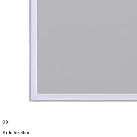
KeJe Inzethor