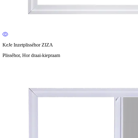
KeJe Inzetplisséhor ZIZA
Plisséhor, Hor draai-kiepraam