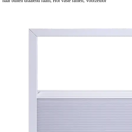
naar buiten draaiend raam, Hor vaste ramen, Voorzethor