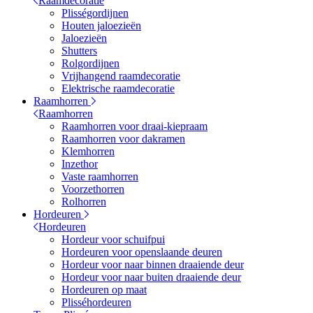
Raamdecoratie
Plisségordijnen
Houten jaloezieën
Jaloezieën
Shutters
Rolgordijnen
Vrijhangend raamdecoratie
Elektrische raamdecoratie
Raamhorren
Raamhorren
Raamhorren voor draai-kiepraam
Raamhorren voor dakramen
Klemhorren
Inzethor
Vaste raamhorren
Voorzethorren
Rolhorren
Hordeuren
Hordeuren
Hordeur voor schuifpui
Hordeuren voor openslaande deuren
Hordeur voor naar binnen draaiende deur
Hordeur voor naar buiten draaiende deur
Hordeuren op maat
Plisséhordeuren