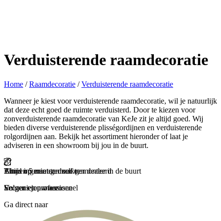
Verduisterende raamdecoratie
Home
/
Raamdecoratie
/
Verduisterende raamdecoratie
Wanneer je kiest voor verduisterende raamdecoratie, wil je natuurlijk
dat deze echt goed de ruimte verduisterd. Door te kiezen voor
zonverduisterende raamdecoratie van KeJe zit je altijd goed. Wij
bieden diverse verduisterende plisségordijnen en verduisterende
rolgordijnen aan. Bekijk het assortiment hieronder of laat je
adviseren in een showroom bij jou in de buurt.
Binnen 5 minuten zelf gemonteerd
Thuis ingemeten door een dealer in de buurt
Altijd op maat gemaakt
Snel geleverd
En genieten maar
Secuur en professioneel
Volgens jouw wensen
Zorgeloos en snel
Ga direct naar