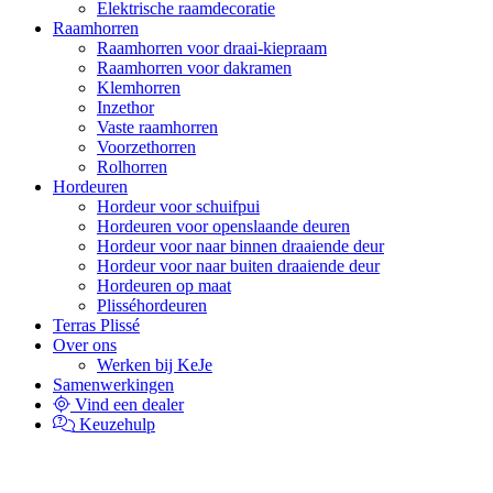
Elektrische raamdecoratie
Raamhorren
Raamhorren voor draai-kiepraam
Raamhorren voor dakramen
Klemhorren
Inzethor
Vaste raamhorren
Voorzethorren
Rolhorren
Hordeuren
Hordeur voor schuifpui
Hordeuren voor openslaande deuren
Hordeur voor naar binnen draaiende deur
Hordeur voor naar buiten draaiende deur
Hordeuren op maat
Plisséhordeuren
Terras Plissé
Over ons
Werken bij KeJe
Samenwerkingen
Vind een dealer
Keuzehulp