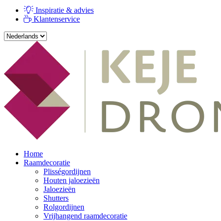
Inspiratie & advies
Klantenservice
Home
Raamdecoratie
Plisségordijnen
Houten jaloezieën
Jaloezieën
Shutters
Rolgordijnen
Vrijhangend raamdecoratie