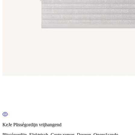
KeJe Plisségordijn vrijhangend
Plisségordijn, Elektrisch, Grote ramen, Deuren, Openslaande