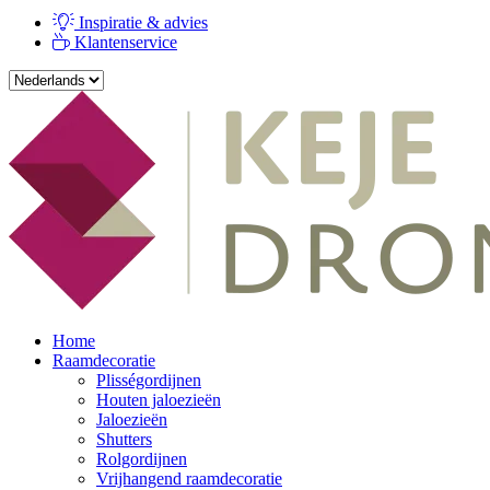
Inspiratie & advies
Klantenservice
Home
Raamdecoratie
Plisségordijnen
Houten jaloezieën
Jaloezieën
Shutters
Rolgordijnen
Vrijhangend raamdecoratie