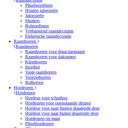
Raamdecoratie
Plisségordijnen
Houten jaloezieën
Jaloezieën
Shutters
Rolgordijnen
Vrijhangend raamdecoratie
Elektrische raamdecoratie
Raamhorren
Raamhorren
Raamhorren voor draai-kiepraam
Raamhorren voor dakramen
Klemhorren
Inzethor
Vaste raamhorren
Voorzethorren
Rolhorren
Hordeuren
Hordeuren
Hordeur voor schuifpui
Hordeuren voor openslaande deuren
Hordeur voor naar binnen draaiende deur
Hordeur voor naar buiten draaiende deur
Hordeuren op maat
Plisséhordeuren