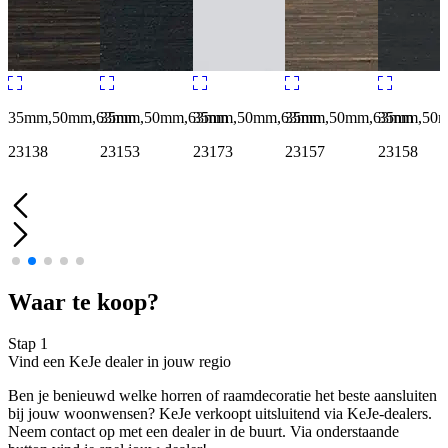
35mm,50mm,63mm
35mm,50mm,63mm
35mm,50mm,63mm
35mm,50mm,63mm
35mm,50
23138
23153
23173
23157
23158
Waar te koop?
Stap 1
Vind een KeJe dealer in jouw regio
Ben je benieuwd welke horren of raamdecoratie het beste aansluiten
bij jouw woonwensen? KeJe verkoopt uitsluitend via KeJe-dealers.
Neem contact op met een dealer in de buurt. Via onderstaande