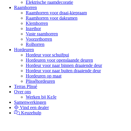
Elektrische raamdecoratie
Raamhorren
Raamhorren voor draai-kiepraam
Raamhorren voor dakramen
Klemhorren
Inzethor
Vaste raamhorren
Voorzethorren
Rolhorren
Hordeuren
Hordeur voor schuifpui
Hordeuren voor openslaande deuren
Hordeur voor naar binnen draaiende deur
Hordeur voor naar buiten draaiende deur
Hordeuren op maat
Plisséhordeuren
Terras Plissé
Over ons
Werken bij KeJe
Samenwerkingen
Vind een dealer
Keuzehulp