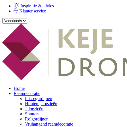
Inspiratie & advies
Klantenservice
Home
Raamdecoratie
Plisségordijnen
Houten jaloezieën
Jaloezieën
Shutters
Rolgordijnen
Vrijhangend raamdecoratie