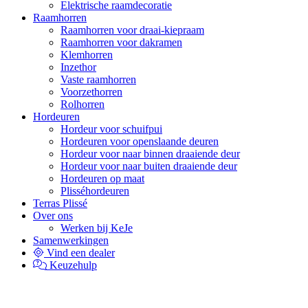
Elektrische raamdecoratie
Raamhorren
Raamhorren voor draai-kiepraam
Raamhorren voor dakramen
Klemhorren
Inzethor
Vaste raamhorren
Voorzethorren
Rolhorren
Hordeuren
Hordeur voor schuifpui
Hordeuren voor openslaande deuren
Hordeur voor naar binnen draaiende deur
Hordeur voor naar buiten draaiende deur
Hordeuren op maat
Plisséhordeuren
Terras Plissé
Over ons
Werken bij KeJe
Samenwerkingen
Vind een dealer
Keuzehulp