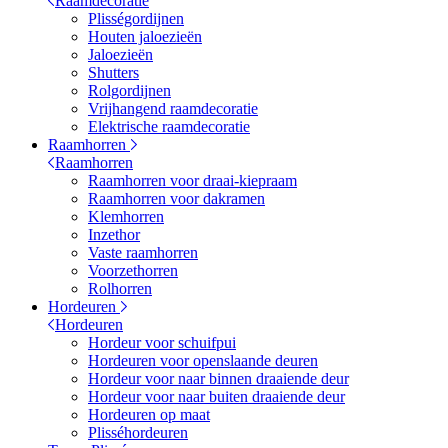
Raamdecoratie
Plisségordijnen
Houten jaloezieën
Jaloezieën
Shutters
Rolgordijnen
Vrijhangend raamdecoratie
Elektrische raamdecoratie
Raamhorren
Raamhorren
Raamhorren voor draai-kiepraam
Raamhorren voor dakramen
Klemhorren
Inzethor
Vaste raamhorren
Voorzethorren
Rolhorren
Hordeuren
Hordeuren
Hordeur voor schuifpui
Hordeuren voor openslaande deuren
Hordeur voor naar binnen draaiende deur
Hordeur voor naar buiten draaiende deur
Hordeuren op maat
Plisséhordeuren