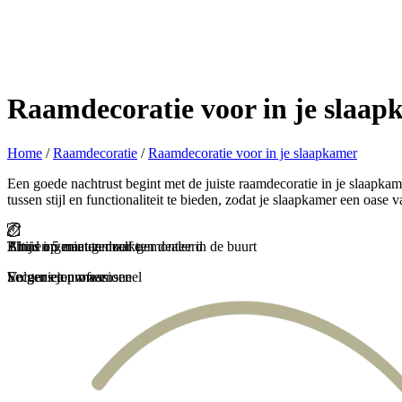
Raamdecoratie voor in je slaap
Home
/
Raamdecoratie
/
Raamdecoratie voor in je slaapkamer
Een goede nachtrust begint met de juiste raamdecoratie in je slaapka
tussen stijl en functionaliteit te bieden, zodat je slaapkamer een oase v
Binnen 5 minuten zelf gemonteerd
Thuis ingemeten door een dealer in de buurt
Altijd op maat gemaakt
En genieten maar
Secuur en professioneel
Volgens jouw wensen