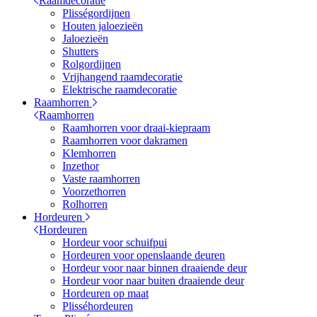
Raamdecoratie
Plisségordijnen
Houten jaloezieën
Jaloezieën
Shutters
Rolgordijnen
Vrijhangend raamdecoratie
Elektrische raamdecoratie
Raamhorren
Raamhorren
Raamhorren voor draai-kiepraam
Raamhorren voor dakramen
Klemhorren
Inzethor
Vaste raamhorren
Voorzethorren
Rolhorren
Hordeuren
Hordeuren
Hordeur voor schuifpui
Hordeuren voor openslaande deuren
Hordeur voor naar binnen draaiende deur
Hordeur voor naar buiten draaiende deur
Hordeuren op maat
Plisséhordeuren