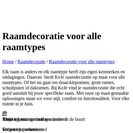
Raamdecoratie voor alle
raamtypes
Home
/
Raamdecoratie
/
Raamdecoratie voor alle raamtypes
Elk raam is anders en elk raamtype heeft zijn eigen kenmerken en
uitdagingen. Daarom biedt KeJe raamdecoratie op maat voor alle
raamtypes. Of het nu gaat om draai-kiepramen, grote ramen,
schuifpuien of dakramen. Bij KeJe vind je raamdecoratie die echt
goed aansluit bij jouw specifieke raam. Met onze op maat gemaakte
oplossingen staan we voor stijl, comfort en functionaliteit. Voor elke
ruimte in je huis.
Binnen 5 minuten zelf gemonteerd
Thuis ingemeten door een dealer in de buurt
Altijd op maat gemaakt
Snel geleverd
En genieten maar
Secuur en professioneel
Volgens jouw wensen
Zorgeloos en snel