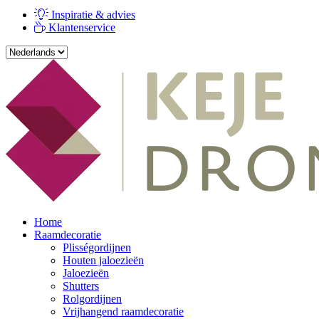
Inspiratie & advies
Klantenservice
Home
Raamdecoratie
Plisségordijnen
Houten jaloezieën
Jaloezieën
Shutters
Rolgordijnen
Vrijhangend raamdecoratie