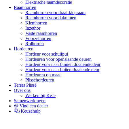
Elektrische raamdecoratie
Raamhorren
Raamhorren voor draai-kiepraam
Raamhorren voor dakramen
Klemhorren
Inzethor
Vaste raamhorren
Voorzethorren
Rolhorren
Hordeuren
Hordeur voor schuifpui
Hordeuren voor openslaande deuren
Hordeur voor naar binnen draaiende deur
Hordeur voor naar buiten draaiende deur
Hordeuren op maat
Plisséhordeuren
Terras Plissé
Over ons
Werken bij KeJe
Samenwerkingen
Vind een dealer
Keuzehulp