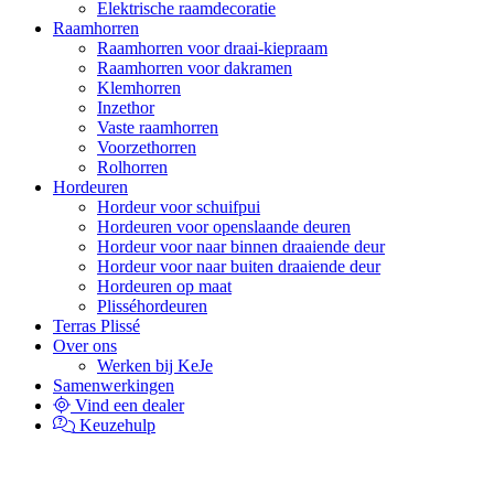
Elektrische raamdecoratie
Raamhorren
Raamhorren voor draai-kiepraam
Raamhorren voor dakramen
Klemhorren
Inzethor
Vaste raamhorren
Voorzethorren
Rolhorren
Hordeuren
Hordeur voor schuifpui
Hordeuren voor openslaande deuren
Hordeur voor naar binnen draaiende deur
Hordeur voor naar buiten draaiende deur
Hordeuren op maat
Plisséhordeuren
Terras Plissé
Over ons
Werken bij KeJe
Samenwerkingen
Vind een dealer
Keuzehulp