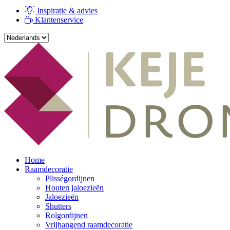
Inspiratie & advies
Klantenservice
Home
Raamdecoratie
Plisségordijnen
Houten jaloezieën
Jaloezieën
Shutters
Rolgordijnen
Vrijhangend raamdecoratie