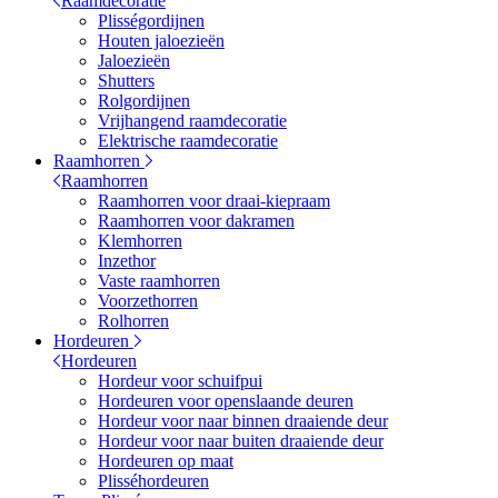
Raamdecoratie
Plisségordijnen
Houten jaloezieën
Jaloezieën
Shutters
Rolgordijnen
Vrijhangend raamdecoratie
Elektrische raamdecoratie
Raamhorren
Raamhorren
Raamhorren voor draai-kiepraam
Raamhorren voor dakramen
Klemhorren
Inzethor
Vaste raamhorren
Voorzethorren
Rolhorren
Hordeuren
Hordeuren
Hordeur voor schuifpui
Hordeuren voor openslaande deuren
Hordeur voor naar binnen draaiende deur
Hordeur voor naar buiten draaiende deur
Hordeuren op maat
Plisséhordeuren