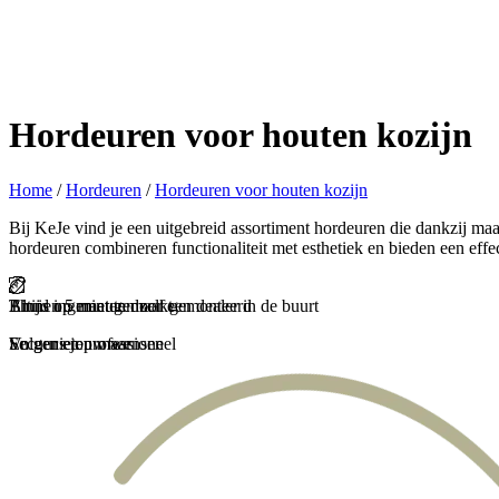
Hordeuren voor houten kozijn
Home
/
Hordeuren
/
Hordeuren voor houten kozijn
Bij KeJe vind je een uitgebreid assortiment hordeuren die dankzij m
hordeuren combineren functionaliteit met esthetiek en bieden een effe
Binnen 5 minuten zelf gemonteerd
Thuis ingemeten door een dealer in de buurt
Altijd op maat gemaakt
En genieten maar
Secuur en professioneel
Volgens jouw wensen