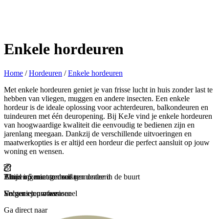
Enkele hordeuren
Home
/
Hordeuren
/
Enkele hordeuren
Met enkele hordeuren geniet je van frisse lucht in huis zonder last te
hebben van vliegen, muggen en andere insecten. Een enkele
hordeur is de ideale oplossing voor achterdeuren, balkondeuren en
tuindeuren met één deuropening. Bij KeJe vind je enkele hordeuren
van hoogwaardige kwaliteit die eenvoudig te bedienen zijn en
jarenlang meegaan. Dankzij de verschillende uitvoeringen en
maatwerkopties is er altijd een hordeur die perfect aansluit op jouw
woning en wensen.
Binnen 5 minuten zelf gemonteerd
Thuis ingemeten door een dealer in de buurt
Altijd op maat gemaakt
Snel geleverd
En genieten maar
Secuur en professioneel
Volgens jouw wensen
Zorgeloos en snel
Ga direct naar