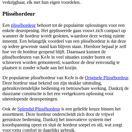
verkrijgbaar, elk met hun eigen voordelen.
Plisséhordeur
Een
plisséhordeur
behoort tot de populairste oplossingen voor een
enkele deuropening. Het geplisseerde gaas vouwt zich compact op
wanneer de hordeur wordt gesloten, waardoor deze weinig ruimte
inneemt. Een belangrijk voordeel van een plisséhordeur is dat deze
op iedere gewenste stand kan blijven staan. Hierdoor bepaal je zelf
hoe ver de hordeur geopend blijft. Daarnaast kunnen de
plisséhordeuren van KeJe in veel situaties zonder boren en
schroeven worden gemonteerd, waardoor de deur eenvoudig te
plaatsen is zonder schade aan het kozijn.
De populairste plisséhordeur van KeJe is de
Originele Plisséhordeur
.
Deze hordeur staat bekend om zijn strakke uitstraling,
gebruiksvriendelijke bediening en betrouwbare werking. Dankzij de
duurzame constructie is het een veelgekozen oplossing voor
uiteenlopende deuropeningen.
Ook de
Splendid Plisséhordeur
is een geliefde keuze binnen het
assortiment. Deze hordeur onderscheidt zich door de vrijwel
geruisloze bediening. Dankzij het innovatieve systeem met
koordspanning opent en sluit de hordeur soepel en stil, wat zorgt
voor extra comfort in dagelijks gebruik.