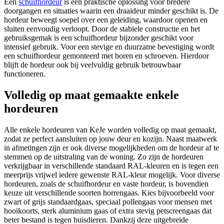
Een
schuifhordeur
is een praktische oplossing voor bredere
doorgangen en situaties waarin een draaideur minder geschikt is. De
hordeur beweegt soepel over een geleiding, waardoor openen en
sluiten eenvoudig verloopt. Door de stabiele constructie en het
gebruiksgemak is een schuifhordeur bijzonder geschikt voor
intensief gebruik. Voor een stevige en duurzame bevestiging wordt
een schuifhordeur gemonteerd met boren en schroeven. Hierdoor
blijft de hordeur ook bij veelvuldig gebruik betrouwbaar
functioneren.
Volledig op maat gemaakte enkele
hordeuren
Alle enkele hordeuren van KeJe worden volledig op maat gemaakt,
zodat ze perfect aansluiten op jouw deur en kozijn. Naast maatwerk
in afmetingen zijn er ook diverse mogelijkheden om de hordeur af te
stemmen op de uitstraling van de woning. Zo zijn de hordeuren
verkrijgbaar in verschillende standaard RAL-kleuren en is tegen een
meerprijs vrijwel iedere gewenste RAL-kleur mogelijk. Voor diverse
hordeuren, zoals de schuifhordeur en vaste hordeur, is bovendien
keuze uit verschillende soorten horrengaas. Kies bijvoorbeeld voor
zwart of grijs standaardgaas, speciaal pollengaas voor mensen met
hooikoorts, sterk aluminium gaas of extra stevig petscreengaas dat
beter bestand is tegen huisdieren. Dankzij deze uitgebreide