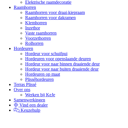
Elektrische raamdecoratie
Raamhorren
Raamhorren voor draai-kiepraam
Raamhorren voor dakramen
Klemhorren
Inzethor
Vaste raamhorren
Voorzethorren
Rolhorren
Hordeuren
Hordeur voor schuifpui
Hordeuren voor openslaande deuren
Hordeur voor naar binnen draaiende deur
Hordeur voor naar buiten draaiende deur
Hordeuren op maat
Plisséhordeuren
Terras Plissé
Over ons
Werken bij KeJe
Samenwerkingen
Vind een dealer
Keuzehulp