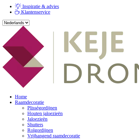
Inspiratie & advies
Klantenservice
Home
Raamdecoratie
Plisségordijnen
Houten jaloezieën
Jaloezieën
Shutters
Rolgordijnen
Vrijhangend raamdecoratie