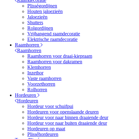
Raamdecoratie
Plisségordijnen
Houten jaloezieën
Jaloezieën
Shutters
Rolgordijnen
Vrijhangend raamdecoratie
Elektrische raamdecoratie
Raamhorren
Raamhorren
Raamhorren voor draai-kiepraam
Raamhorren voor dakramen
Klemhorren
Inzethor
Vaste raamhorren
Voorzethorren
Rolhorren
Hordeuren
Hordeuren
Hordeur voor schuifpui
Hordeuren voor openslaande deuren
Hordeur voor naar binnen draaiende deur
Hordeur voor naar buiten draaiende deur
Hordeuren op maat
Plisséhordeuren