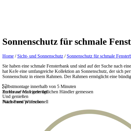
Sonnenschutz für schmale Fens
Home
/
Sicht- und Sonnenschutz
/
Sonnenschutz für schmale Fenster
Sie haben eine schmale Fensterbank und sind auf der Suche nach eine
hat KeJe eine umfangreiche Kollektion an Sonnenschutz, der sich perf
Sonnenschutz in einem Rahmen. Der Rahmen ermöglicht eine bündige 
Selbstmontage innerhalb von 5 Minuten
Zu Hause von einem örtlichen Händler gemessen
Immer auf Maß gefertigt
Und genießen
Präzise und professionell
Nach Ihren Wünschen