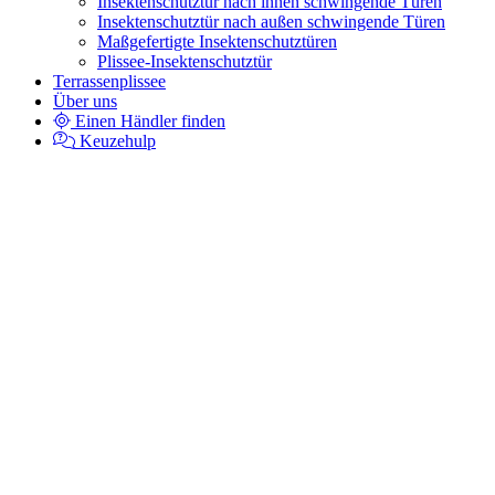
Insektenschutztür nach innen schwingende Türen
Insektenschutztür nach außen schwingende Türen
Maßgefertigte Insektenschutztüren
Plissee-Insektenschutztür
Terrassenplissee
Über uns
Einen Händler finden
Keuzehulp