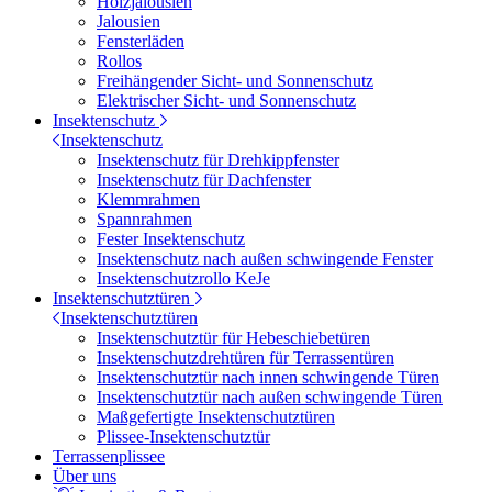
Holzjalousien
Jalousien
Fensterläden
Rollos
Freihängender Sicht- und Sonnenschutz
Elektrischer Sicht- und Sonnenschutz
Insektenschutz
Insektenschutz
Insektenschutz für Drehkippfenster
Insektenschutz für Dachfenster
Klemmrahmen
Spannrahmen
Fester Insektenschutz
Insektenschutz nach außen schwingende Fenster
Insektenschutzrollo KeJe
Insektenschutztüren
Insektenschutztüren
Insektenschutztür für Hebeschiebetüren
Insektenschutzdrehtüren für Terrassentüren
Insektenschutztür nach innen schwingende Türen
Insektenschutztür nach außen schwingende Türen
Maßgefertigte Insektenschutztüren
Plissee-Insektenschutztür
Terrassenplissee
Über uns