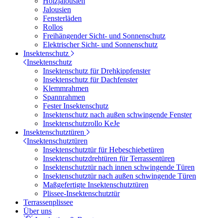
Holzjalousien
Jalousien
Fensterläden
Rollos
Freihängender Sicht- und Sonnenschutz
Elektrischer Sicht- und Sonnenschutz
Insektenschutz
Insektenschutz
Insektenschutz für Drehkippfenster
Insektenschutz für Dachfenster
Klemmrahmen
Spannrahmen
Fester Insektenschutz
Insektenschutz nach außen schwingende Fenster
Insektenschutzrollo KeJe
Insektenschutztüren
Insektenschutztüren
Insektenschutztür für Hebeschiebetüren
Insektenschutzdrehtüren für Terrassentüren
Insektenschutztür nach innen schwingende Türen
Insektenschutztür nach außen schwingende Türen
Maßgefertigte Insektenschutztüren
Plissee-Insektenschutztür
Terrassenplissee
Über uns