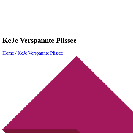
KeJe Verspannte Plissee
Home
/
KeJe Verspannte Plissee