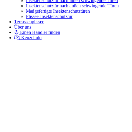
Insektenschutztür nach innen schwingende Türen
Insektenschutztür nach außen schwingende Türen
Maßgefertigte Insektenschutztüren
Plissee-Insektenschutztür
Terrassenplissee
Über uns
Einen Händler finden
Keuzehulp