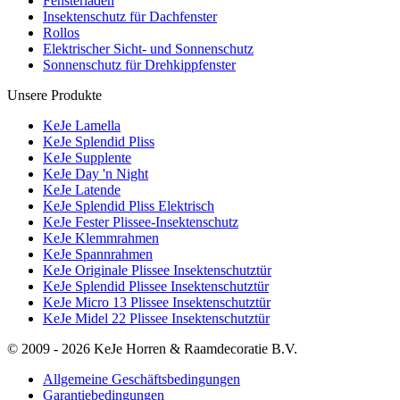
Fensterläden
Insektenschutz für Dachfenster
Rollos
Elektrischer Sicht- und Sonnenschutz
Sonnenschutz für Drehkippfenster
Unsere Produkte
KeJe Lamella
KeJe Splendid Pliss
KeJe Supplente
KeJe Day 'n Night
KeJe Latende
KeJe Splendid Pliss Elektrisch
KeJe Fester Plissee-Insektenschutz
KeJe Klemmrahmen
KeJe Spannrahmen
KeJe Originale Plissee Insektenschutztür
KeJe Splendid Plissee Insektenschutztür
KeJe Micro 13 Plissee Insektenschutztür
KeJe Midel 22 Plissee Insektenschutztür
© 2009 - 2026 KeJe Horren & Raamdecoratie B.V.
Allgemeine Geschäftsbedingungen
Garantiebedingungen