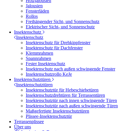
Holzjalousien
Jalousien
Fensterläden
Rollos
Freihängender Sicht- und Sonnenschutz
Elektrischer Sicht- und Sonnenschutz
Insektenschutz
Insektenschutz
Insektenschutz für Drehkippfenster
Insektenschutz für Dachfenster
Klemmrahmen
Spannrahmen
Fester Insektenschutz
Insektenschutz nach außen schwingende Fenster
Insektenschutzrollo KeJe
Insektenschutztüren
Insektenschutztüren
Insektenschutztür für Hebeschiebetüren
Insektenschutzdrehtüren für Terrassentüren
Insektenschutztür nach innen schwingende Türen
Insektenschutztür nach außen schwingende Türen
Maßgefertigte Insektenschutztüren
Plissee-Insektenschutztür
Terrassenplissee
Über uns