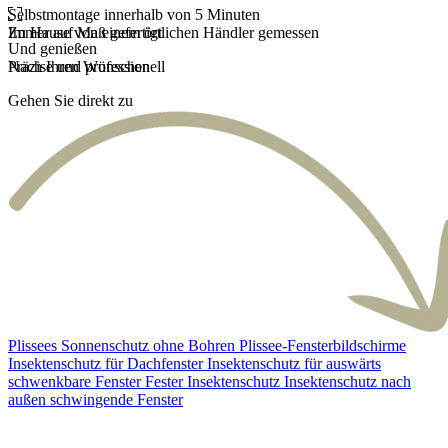
Selbstmontage innerhalb von 5 Minuten
Zu Hause von einem örtlichen Händler gemessen
Immer auf Maß gefertigt
Und genießen
Präzise und professionell
Nach Ihren Wünschen
Gehen Sie direkt zu
Plissees
Sonnenschutz ohne Bohren
Plissee-Fensterbildschirme
Insektenschutz für Dachfenster
Insektenschutz für auswärts
schwenkbare Fenster
Fester Insektenschutz
Insektenschutz nach
außen schwingende Fenster