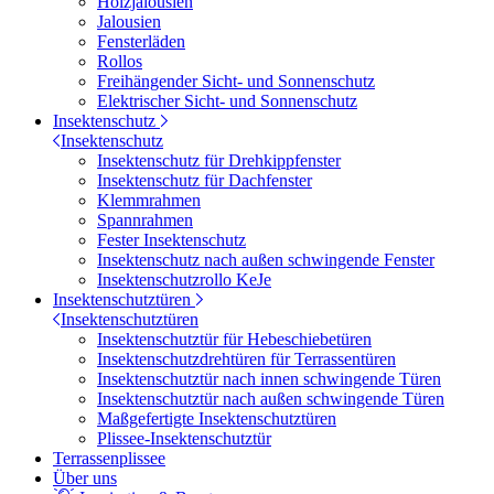
Holzjalousien
Jalousien
Fensterläden
Rollos
Freihängender Sicht- und Sonnenschutz
Elektrischer Sicht- und Sonnenschutz
Insektenschutz
Insektenschutz
Insektenschutz für Drehkippfenster
Insektenschutz für Dachfenster
Klemmrahmen
Spannrahmen
Fester Insektenschutz
Insektenschutz nach außen schwingende Fenster
Insektenschutzrollo KeJe
Insektenschutztüren
Insektenschutztüren
Insektenschutztür für Hebeschiebetüren
Insektenschutzdrehtüren für Terrassentüren
Insektenschutztür nach innen schwingende Türen
Insektenschutztür nach außen schwingende Türen
Maßgefertigte Insektenschutztüren
Plissee-Insektenschutztür
Terrassenplissee
Über uns