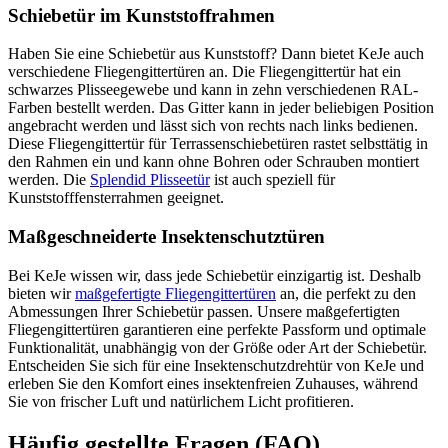
Schiebetür im Kunststoffrahmen
Haben Sie eine Schiebetür aus Kunststoff? Dann bietet KeJe auch
verschiedene Fliegengittertüren an. Die Fliegengittertür hat ein
schwarzes Plisseegewebe und kann in zehn verschiedenen RAL-
Farben bestellt werden. Das Gitter kann in jeder beliebigen Position
angebracht werden und lässt sich von rechts nach links bedienen.
Diese Fliegengittertür für Terrassenschiebetüren rastet selbsttätig in
den Rahmen ein und kann ohne Bohren oder Schrauben montiert
werden. Die
Splendid Plisseetür
ist auch speziell für
Kunststofffensterrahmen geeignet.
Maßgeschneiderte Insektenschutztüren
Bei KeJe wissen wir, dass jede Schiebetür einzigartig ist. Deshalb
bieten wir
maßgefertigte Fliegengittertüren
an, die perfekt zu den
Abmessungen Ihrer Schiebetür passen. Unsere maßgefertigten
Fliegengittertüren garantieren eine perfekte Passform und optimale
Funktionalität, unabhängig von der Größe oder Art der Schiebetür.
Entscheiden Sie sich für eine Insektenschutzdrehtür von KeJe und
erleben Sie den Komfort eines insektenfreien Zuhauses, während
Sie von frischer Luft und natürlichem Licht profitieren.
Häufig gestellte Fragen (FAQ)