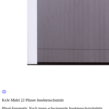
KeJe Midel 22 Plissee Insektenschutztür
Plissé-Fenstertür, Nach innen schwingende Insektenschutzdrehtür,