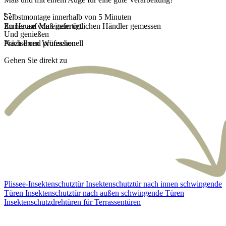
Selbstmontage innerhalb von 5 Minuten
Zu Hause von einem örtlichen Händler gemessen
Immer auf Maß gefertigt
Schnelle Lieferung
Und genießen
Präzise und professionell
Nach Ihren Wünschen
Unbeschwert und schnell
Gehen Sie direkt zu
Plissee-Insektenschutztür
Insektenschutztür nach innen schwingende
Türen
Insektenschutztür nach außen schwingende Türen
Insektenschutzdrehtüren für Terrassentüren