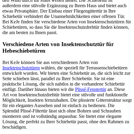
den Wind durch Ihr Haus wehen lassen. Die Schiebetür ist
außerdem eine stilvolle Ergänzung zu Ihrem Haus und bietet auch
etwas Privatsphäre. Der Einbau einer Fliegengittertür in Ihre
Schiebetür verhindert die Unannehmlichkeiten einer offenen Tür.
Bei KeJe finden Sie verschiedene Arten von Insektenschutztüren für
Schiebetüren, so dass Sie die Insektenschutzdrehtür finden können,
die am besten zu Ihnen passt.
Verschiedene Arten von Insektenschutztür für
Hebeschiebetüren
Bei KeJe können Sie aus verschiedenen Arten von
Insektenschutztüren
wählen, die speziell für Terrassenschiebetüren
entwickelt wurden. Wir bieten eine Schiebetür an, die sich leicht zur
Seite schieben lässt, parallel zu Ihrer Schiebetür. Sie ist eine
praktische Lösung, die sich nahtlos in die vorhandene Schiebetür
einfügt. Darüber hinaus bieten wir die
Plissé-Fenstertür
an. Diese
Art von Insektenschutzdrehtür bietet eine stilvolle und funktionelle
Möglichkeit, Insekten fernzuhalten. Die plissierte Gitterstruktur sorgt
für ein elegantes Aussehen und ist einfach zu bedienen. Die
Splendid Plissé-Filtertür lässt sich ohne Bohren und Schrauben
montieren und ist vollständig anpassbar. Sie bietet eine elegante
Lösung, die perfekt zu Ihrer Schiebetür passt, ohne den Rahmen zu
beschädigen.