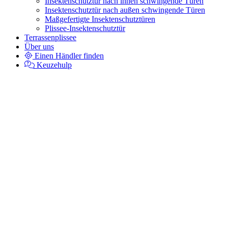
Insektenschutztür nach innen schwingende Türen
Insektenschutztür nach außen schwingende Türen
Maßgefertigte Insektenschutztüren
Plissee-Insektenschutztür
Terrassenplissee
Über uns
Einen Händler finden
Keuzehulp