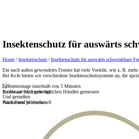
Insektenschutz für auswärts sc
Home
/
Insektenschutz
/
Insektenschutz für auswärts schwenkbare Fe
Ein nach außen gewendetes Fenster hat viele Vorteile, wie z. B. mehr
Bei KeJe bieten wir verschiedene Insektenschutzsysteme an, die spezi
Selbstmontage innerhalb von 5 Minuten
Zu Hause von einem örtlichen Händler gemessen
Immer auf Maß gefertigt
Und genießen
Präzise und professionell
Nach Ihren Wünschen