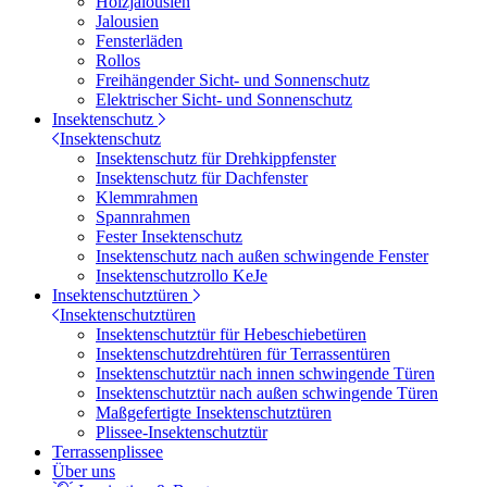
Holzjalousien
Jalousien
Fensterläden
Rollos
Freihängender Sicht- und Sonnenschutz
Elektrischer Sicht- und Sonnenschutz
Insektenschutz
Insektenschutz
Insektenschutz für Drehkippfenster
Insektenschutz für Dachfenster
Klemmrahmen
Spannrahmen
Fester Insektenschutz
Insektenschutz nach außen schwingende Fenster
Insektenschutzrollo KeJe
Insektenschutztüren
Insektenschutztüren
Insektenschutztür für Hebeschiebetüren
Insektenschutzdrehtüren für Terrassentüren
Insektenschutztür nach innen schwingende Türen
Insektenschutztür nach außen schwingende Türen
Maßgefertigte Insektenschutztüren
Plissee-Insektenschutztür
Terrassenplissee
Über uns