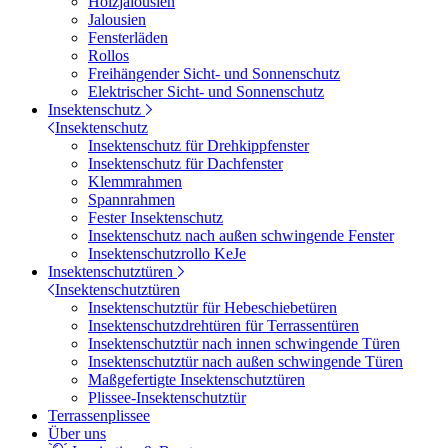
Holzjalousien
Jalousien
Fensterläden
Rollos
Freihängender Sicht- und Sonnenschutz
Elektrischer Sicht- und Sonnenschutz
Insektenschutz
Insektenschutz
Insektenschutz für Drehkippfenster
Insektenschutz für Dachfenster
Klemmrahmen
Spannrahmen
Fester Insektenschutz
Insektenschutz nach außen schwingende Fenster
Insektenschutzrollo KeJe
Insektenschutztüren
Insektenschutztüren
Insektenschutztür für Hebeschiebetüren
Insektenschutzdrehtüren für Terrassentüren
Insektenschutztür nach innen schwingende Türen
Insektenschutztür nach außen schwingende Türen
Maßgefertigte Insektenschutztüren
Plissee-Insektenschutztür
Terrassenplissee
Über uns