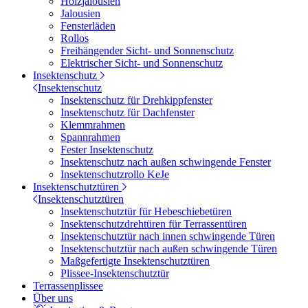
Holzjalousien
Jalousien
Fensterläden
Rollos
Freihängender Sicht- und Sonnenschutz
Elektrischer Sicht- und Sonnenschutz
Insektenschutz
Insektenschutz
Insektenschutz für Drehkippfenster
Insektenschutz für Dachfenster
Klemmrahmen
Spannrahmen
Fester Insektenschutz
Insektenschutz nach außen schwingende Fenster
Insektenschutzrollo KeJe
Insektenschutztüren
Insektenschutztüren
Insektenschutztür für Hebeschiebetüren
Insektenschutzdrehtüren für Terrassentüren
Insektenschutztür nach innen schwingende Türen
Insektenschutztür nach außen schwingende Türen
Maßgefertigte Insektenschutztüren
Plissee-Insektenschutztür
Terrassenplissee
Über uns