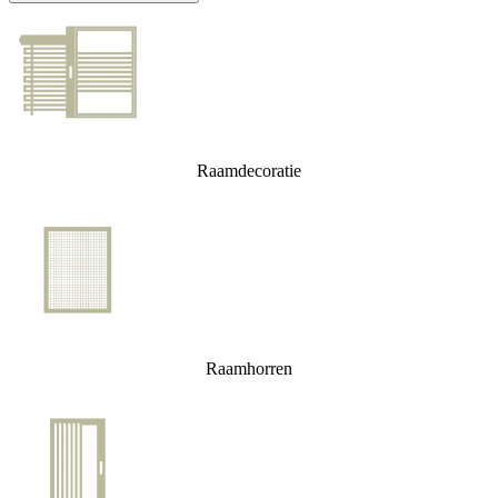
Raamdecoratie
Raamhorren