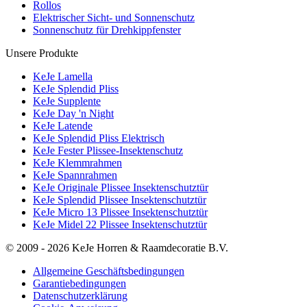
Rollos
Elektrischer Sicht- und Sonnenschutz
Sonnenschutz für Drehkippfenster
Unsere Produkte
KeJe Lamella
KeJe Splendid Pliss
KeJe Supplente
KeJe Day 'n Night
KeJe Latende
KeJe Splendid Pliss Elektrisch
KeJe Fester Plissee-Insektenschutz
KeJe Klemmrahmen
KeJe Spannrahmen
KeJe Originale Plissee Insektenschutztür
KeJe Splendid Plissee Insektenschutztür
KeJe Micro 13 Plissee Insektenschutztür
KeJe Midel 22 Plissee Insektenschutztür
© 2009 - 2026 KeJe Horren & Raamdecoratie B.V.
Allgemeine Geschäftsbedingungen
Garantiebedingungen
Datenschutzerklärung