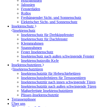
Holzjalousien
Jalousien
Fensterläden
Rollos
Freihängender Sicht- und Sonnenschutz
Elektrischer Sicht- und Sonnenschutz
Insektenschutz
Insektenschutz
Insektenschutz für Drehkippfenster
Insektenschutz für Dachfenster
Klemmrahmen
Spannrahmen
Fester Insektenschutz
Insektenschutz nach außen schwingende Fenster
Insektenschutzrollo KeJe
Insektenschutztüren
Insektenschutztüren
Insektenschutztür für Hebeschiebetüren
Insektenschutzdrehtüren für Terrassentüren
Insektenschutztür nach innen schwingende Türen
Insektenschutztür nach außen schwingende Türen
Maßgefertigte Insektenschutztüren
Plissee-Insektenschutztür
Terrassenplissee
Über uns