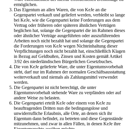
ermöglichen.
Das Eigentum an allen Waren, die von KeJe an die
Gegenpartei verkauft und geliefert werden, verbleibt so lange
bei KeJe, wie die Gegenpartei keine Forderungen aus dem
Vertrag oder früheren oder späteren ähnlichen Verträgen
beglichen hat, solange die Gegenpartei die im Rahmen dieses
oder ähnlicher Verträge ausgeführten oder auszuführenden
Arbeiten noch nicht bezahlt hat und solange die Gegenpartei
die Forderungen von KeJe wegen Nichteinhaltung dieser
Verpflichtungen noch nicht bezahlt hat, einschließlich Klagen
in Bezug auf Geldbußen, Zinsen und Kosten gemäß Artikel
3:92 des niederländischen Bürgerlichen Gesetzbuches.
Die von KeJe gelieferte Ware, die unter Eigentumsvorbehalt
steht, darf nur im Rahmen der normalen Geschäftsausstattung
weiterverkauft und niemals als Zahlungsmittel verwendet
werden.
Die Gegenpartei ist nicht berechtigt, die unter
Eigentumsvorbehalt stehende Ware zu verpfänden oder auf
andere Weise zu belasten.
Die Gegenpartei erteilt KeJe oder einem von KeJe zu
beauftragenden Dritten nun die bedingungslose und
unwiderrufliche Erlaubnis, alle Orte, an denen sich ihr
Eigentum dann befindet, zu betreten und diese Gegenstände
mitzunehmen, und zwar in allen Fällen, in denen KeJe ihre
Eigentumsrechte ausüben möchte.