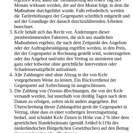
Monats wirksam werden, der auf den Monat folgt, in dem die
Maßnahme durchgeführt wurde. Falls erforderlich, werden
die Tariferhöhungen der Gegenpartei schriftlich mitgeteilt und
auf der Grundlage der danach durchzuführenden Arbeiten
berechnet.
KeJe behält sich das Recht vor, Änderungen dieser
preisbestimmenden Faktoren, die sich aus staatlichen
Maßnahmen ergeben, die nach dem Zeitpunkt des Angebots
oder der Auftragsbestätigung ergriffen werden, in den Preis,
der der Gegenpartei in Rechnung gestellt wird, weiterzugeben
oder das Angebot und/oder den Vertrag zu stornieren und
ganz oder teilweise ohne gerichtliche Intervention oder
Schadensersatzpflicht aufzulösen.
Alle Zahlungen sind ohne Abzug in der von KeJe
vorgegebenen Weise zu leisten. Ein Rückverdienst der
Gegenpartei auf Aufrechnung ist ausgeschlossen.
Die Zahlung von (Voraus-)Rechnungen, die von der KeJe
versandt werden, hat innerhalb von dreißig Tagen nach dem
Datum zu erfolgen, sofern nicht anders angegeben. Bei
Überschreitung dieser Zahlungsfrist gerät die Gegenpartei in
Verzug, ohne dass es einer vorherigen Inverzugsetzung
bedarf, und schuldet KeJe Zinsen in Höhe von 2 % über dem
gesetzlichen Handelszinssatz (gemäß Artikel 6:119a des
niederländischen Bürgerlichen Gesetzbuches) auf den Betrag