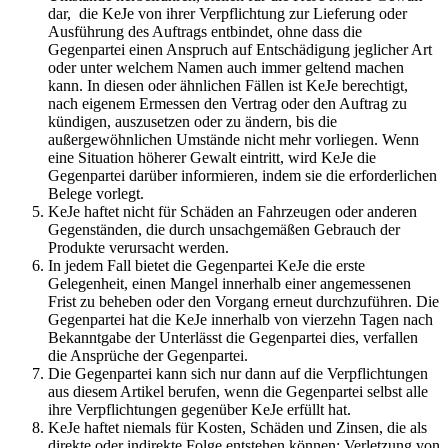
dar, die KeJe von ihrer Verpflichtung zur Lieferung oder
Ausführung des Auftrags entbindet, ohne dass die
Gegenpartei einen Anspruch auf Entschädigung jeglicher Art
oder unter welchem Namen auch immer geltend machen
kann. In diesen oder ähnlichen Fällen ist KeJe berechtigt,
nach eigenem Ermessen den Vertrag oder den Auftrag zu
kündigen, auszusetzen oder zu ändern, bis die
außergewöhnlichen Umstände nicht mehr vorliegen. Wenn
eine Situation höherer Gewalt eintritt, wird KeJe die
Gegenpartei darüber informieren, indem sie die erforderlichen
Belege vorlegt.
KeJe haftet nicht für Schäden an Fahrzeugen oder anderen
Gegenständen, die durch unsachgemäßen Gebrauch der
Produkte verursacht werden.
In jedem Fall bietet die Gegenpartei KeJe die erste
Gelegenheit, einen Mangel innerhalb einer angemessenen
Frist zu beheben oder den Vorgang erneut durchzuführen. Die
Gegenpartei hat die KeJe innerhalb von vierzehn Tagen nach
Bekanntgabe der Unterlässt die Gegenpartei dies, verfallen
die Ansprüche der Gegenpartei.
Die Gegenpartei kann sich nur dann auf die Verpflichtungen
aus diesem Artikel berufen, wenn die Gegenpartei selbst alle
ihre Verpflichtungen gegenüber KeJe erfüllt hat.
KeJe haftet niemals für Kosten, Schäden und Zinsen, die als
direkte oder indirekte Folge entstehen können; Verletzung von