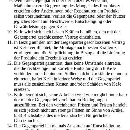
Wenn die Gegenpartei oder der Nutzer es versäumt,
Maßnahmen zur Begrenzung des Mangels des Produkts zu
ergreifen oder Änderungen oder Reparaturen am Produkt
selbst vorzunehmen, verliert die Gegenpartei oder der Nutzer
jegliches Recht auf Beschwerde, Entschädigung oder
Gewährleistung gegen KeJe.
KeJe wird sich nach besten Kräften bemühen, den mit der
Gegenpartei geschlossenen Vertrag einzuhalten.
In Bezug auf den mit der Gegenpartei geschlossenen Vertrag
ist KeJe verpflichtet, die Montage nach besten Kräften zu
erbringen, und die Verpflichtung, in Bezug auf die Lieferung
der Produkte ein Ergebnis zu erzielen.
Die Gegenpartei garantiert, dass keine Umstände eintreten,
die die rechtzeitige und korrekte Einhaltung durch KeJe
verhindern oder behindern. Sollten solche Umstände dennoch
eintreten, haftet KeJe in keiner Weise und die Gegenpartei
muss alle zusätzlichen Kosten und/oder Schäden von KeJe
ersetzen.
KeJe bemüht sich, seine Arbeit so weit wie möglich innerhalb
der mit der Gegenpartei vereinbarten Bedingungen
auszuführen. Bei den vereinbarten Fristen und Fristen handelt
es sich jedoch nicht um strenge Fristen im Sinne von Artikel
6:83 Buchstabe a des niederländischen Bürgerlichen
Gesetzbuches.
Die Gegenpartei hat niemals Anspruch auf Entschädigung,