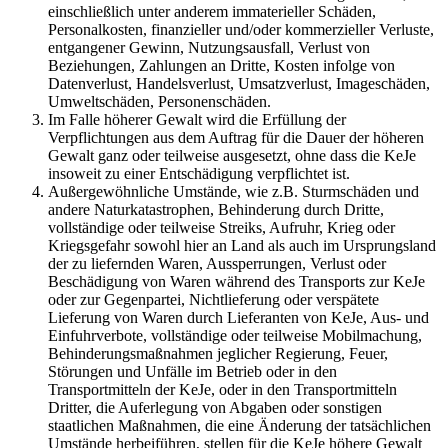
einschließlich unter anderem immaterieller Schäden,
Personalkosten, finanzieller und/oder kommerzieller Verluste,
entgangener Gewinn, Nutzungsausfall, Verlust von
Beziehungen, Zahlungen an Dritte, Kosten infolge von
Datenverlust, Handelsverlust, Umsatzverlust, Imageschäden,
Umweltschäden, Personenschäden.
Im Falle höherer Gewalt wird die Erfüllung der
Verpflichtungen aus dem Auftrag für die Dauer der höheren
Gewalt ganz oder teilweise ausgesetzt, ohne dass die KeJe
insoweit zu einer Entschädigung verpflichtet ist.
Außergewöhnliche Umstände, wie z.B. Sturmschäden und
andere Naturkatastrophen, Behinderung durch Dritte,
vollständige oder teilweise Streiks, Aufruhr, Krieg oder
Kriegsgefahr sowohl hier an Land als auch im Ursprungsland
der zu liefernden Waren, Aussperrungen, Verlust oder
Beschädigung von Waren während des Transports zur KeJe
oder zur Gegenpartei, Nichtlieferung oder verspätete
Lieferung von Waren durch Lieferanten von KeJe, Aus- und
Einfuhrverbote, vollständige oder teilweise Mobilmachung,
Behinderungsmaßnahmen jeglicher Regierung, Feuer,
Störungen und Unfälle im Betrieb oder in den
Transportmitteln der KeJe, oder in den Transportmitteln
Dritter, die Auferlegung von Abgaben oder sonstigen
staatlichen Maßnahmen, die eine Änderung der tatsächlichen
Umstände herbeiführen, stellen für die KeJe höhere Gewalt