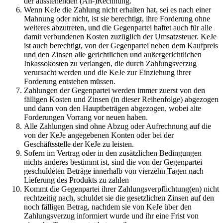
der ausstehenden (An-)Rechnung.
Wenn KeJe die Zahlung nicht erhalten hat, sei es nach einer
Mahnung oder nicht, ist sie berechtigt, ihre Forderung ohne
weiteres abzutreten, und die Gegenpartei haftet auch für alle
damit verbundenen Kosten zuzüglich der Umsatzsteuer. KeJe
ist auch berechtigt, von der Gegenpartei neben dem Kaufpreis
und den Zinsen alle gerichtlichen und außergerichtlichen
Inkassokosten zu verlangen, die durch Zahlungsverzug
verursacht werden und die KeJe zur Einziehung ihrer
Forderung entstehen müssen.
Zahlungen der Gegenpartei werden immer zuerst von den
fälligen Kosten und Zinsen (in dieser Reihenfolge) abgezogen
und dann von den Hauptbeträgen abgezogen, wobei alte
Forderungen Vorrang vor neuen haben.
Alle Zahlungen sind ohne Abzug oder Aufrechnung auf die
von der KeJe angegebenen Konten oder bei der
Geschäftsstelle der KeJe zu leisten.
Sofern im Vertrag oder in den zusätzlichen Bedingungen
nichts anderes bestimmt ist, sind die von der Gegenpartei
geschuldeten Beträge innerhalb von vierzehn Tagen nach
Lieferung des Produkts zu zahlen
Kommt die Gegenpartei ihrer Zahlungsverpflichtung(en) nicht
rechtzeitig nach, schuldet sie die gesetzlichen Zinsen auf den
noch fälligen Betrag, nachdem sie von KeJe über den
Zahlungsverzug informiert wurde und ihr eine Frist von