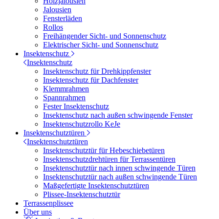
Holzjalousien
Jalousien
Fensterläden
Rollos
Freihängender Sicht- und Sonnenschutz
Elektrischer Sicht- und Sonnenschutz
Insektenschutz
Insektenschutz
Insektenschutz für Drehkippfenster
Insektenschutz für Dachfenster
Klemmrahmen
Spannrahmen
Fester Insektenschutz
Insektenschutz nach außen schwingende Fenster
Insektenschutzrollo KeJe
Insektenschutztüren
Insektenschutztüren
Insektenschutztür für Hebeschiebetüren
Insektenschutzdrehtüren für Terrassentüren
Insektenschutztür nach innen schwingende Türen
Insektenschutztür nach außen schwingende Türen
Maßgefertigte Insektenschutztüren
Plissee-Insektenschutztür
Terrassenplissee
Über uns