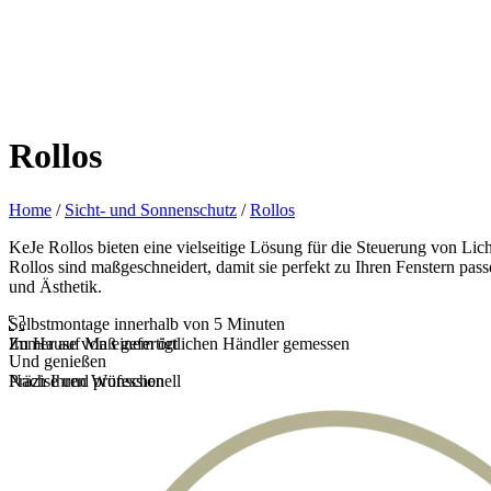
Rollos
Home
/
Sicht- und Sonnenschutz
/
Rollos
KeJe Rollos bieten eine vielseitige Lösung für die Steuerung von Lic
Rollos sind maßgeschneidert, damit sie perfekt zu Ihren Fenstern pa
und Ästhetik.
Selbstmontage innerhalb von 5 Minuten
Zu Hause von einem örtlichen Händler gemessen
Immer auf Maß gefertigt
Und genießen
Präzise und professionell
Nach Ihren Wünschen