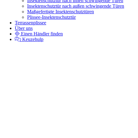
Insektenschutztür nach innen schwingende Türen
Insektenschutztür nach außen schwingende Türen
Maßgefertigte Insektenschutztüren
Plissee-Insektenschutztür
Terrassenplissee
Über uns
Einen Händler finden
Keuzehulp