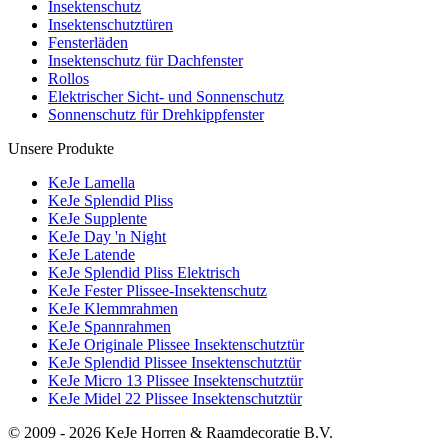
Insektenschutz
Insektenschutztüren
Fensterläden
Insektenschutz für Dachfenster
Rollos
Elektrischer Sicht- und Sonnenschutz
Sonnenschutz für Drehkippfenster
Unsere Produkte
KeJe Lamella
KeJe Splendid Pliss
KeJe Supplente
KeJe Day 'n Night
KeJe Latende
KeJe Splendid Pliss Elektrisch
KeJe Fester Plissee-Insektenschutz
KeJe Klemmrahmen
KeJe Spannrahmen
KeJe Originale Plissee Insektenschutztür
KeJe Splendid Plissee Insektenschutztür
KeJe Micro 13 Plissee Insektenschutztür
KeJe Midel 22 Plissee Insektenschutztür
© 2009 - 2026 KeJe Horren & Raamdecoratie B.V.