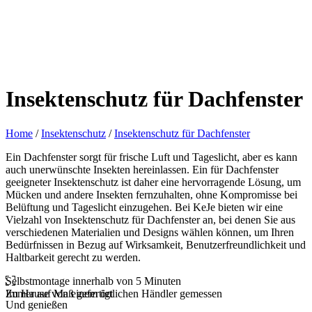
Insektenschutz für Dachfenster
Home
/
Insektenschutz
/
Insektenschutz für Dachfenster
Ein Dachfenster sorgt für frische Luft und Tageslicht, aber es kann
auch unerwünschte Insekten hereinlassen. Ein für Dachfenster
geeigneter Insektenschutz ist daher eine hervorragende Lösung, um
Mücken und andere Insekten fernzuhalten, ohne Kompromisse bei
Belüftung und Tageslicht einzugehen. Bei KeJe bieten wir eine
Vielzahl von Insektenschutz für Dachfenster an, bei denen Sie aus
verschiedenen Materialien und Designs wählen können, um Ihren
Bedürfnissen in Bezug auf Wirksamkeit, Benutzerfreundlichkeit und
Haltbarkeit gerecht zu werden.
Selbstmontage innerhalb von 5 Minuten
Zu Hause von einem örtlichen Händler gemessen
Immer auf Maß gefertigt
Schnelle Lieferung
Und genießen