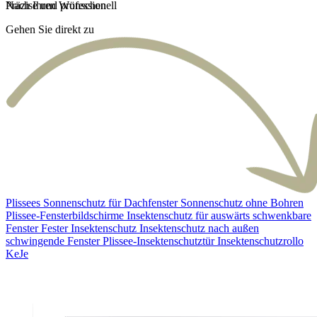
Präzise und professionell
Nach Ihren Wünschen
Unbeschwert und schnell
Gehen Sie direkt zu
Plissees
Sonnenschutz für Dachfenster
Sonnenschutz ohne Bohren
Plissee-Fensterbildschirme
Insektenschutz für auswärts schwenkbare
Fenster
Fester Insektenschutz
Insektenschutz nach außen
schwingende Fenster
Plissee-Insektenschutztür
Insektenschutzrollo
KeJe