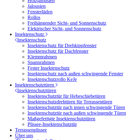
Holzjalousien
Jalousien
Fensterläden
Rollos
Freihängender Sicht- und Sonnenschutz
Elektrischer Sicht- und Sonnenschutz
Insektenschutz
Insektenschutz
Insektenschutz für Drehkippfenster
Insektenschutz für Dachfenster
Klemmrahmen
Spannrahmen
Fester Insektenschutz
Insektenschutz nach außen schwingende Fenster
Insektenschutzrollo KeJe
Insektenschutztüren
Insektenschutztüren
Insektenschutztür für Hebeschiebetüren
Insektenschutzdrehtüren für Terrassentüren
Insektenschutztür nach innen schwingende Türen
Insektenschutztür nach außen schwingende Türen
Maßgefertigte Insektenschutztüren
Plissee-Insektenschutztür
Terrassenplissee
Über uns