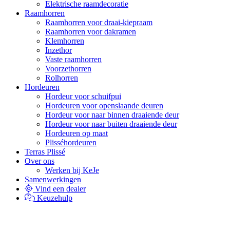
Elektrische raamdecoratie
Raamhorren
Raamhorren voor draai-kiepraam
Raamhorren voor dakramen
Klemhorren
Inzethor
Vaste raamhorren
Voorzethorren
Rolhorren
Hordeuren
Hordeur voor schuifpui
Hordeuren voor openslaande deuren
Hordeur voor naar binnen draaiende deur
Hordeur voor naar buiten draaiende deur
Hordeuren op maat
Plisséhordeuren
Terras Plissé
Over ons
Werken bij KeJe
Samenwerkingen
Vind een dealer
Keuzehulp