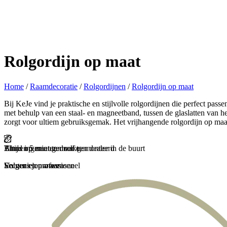
Rolgordijn op maat
Home
/
Raamdecoratie
/
Rolgordijnen
/
Rolgordijn op maat
Bij KeJe vind je praktische en stijlvolle rolgordijnen die perfect pass
met behulp van een staal- en magneetband, tussen de glaslatten van he
zorgt voor ultiem gebruiksgemak. Het vrijhangende rolgordijn op maa
Binnen 5 minuten zelf gemonteerd
Thuis ingemeten door een dealer in de buurt
Altijd op maat gemaakt
En genieten maar
Secuur en professioneel
Volgens jouw wensen