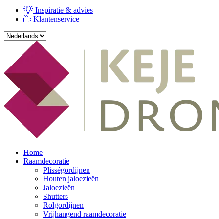
Inspiratie & advies
Klantenservice
Home
Raamdecoratie
Plisségordijnen
Houten jaloezieën
Jaloezieën
Shutters
Rolgordijnen
Vrijhangend raamdecoratie