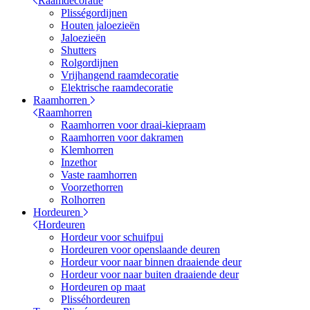
Raamdecoratie
Plisségordijnen
Houten jaloezieën
Jaloezieën
Shutters
Rolgordijnen
Vrijhangend raamdecoratie
Elektrische raamdecoratie
Raamhorren
Raamhorren
Raamhorren voor draai-kiepraam
Raamhorren voor dakramen
Klemhorren
Inzethor
Vaste raamhorren
Voorzethorren
Rolhorren
Hordeuren
Hordeuren
Hordeur voor schuifpui
Hordeuren voor openslaande deuren
Hordeur voor naar binnen draaiende deur
Hordeur voor naar buiten draaiende deur
Hordeuren op maat
Plisséhordeuren