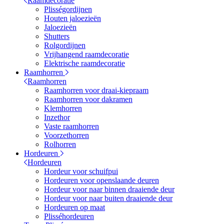
Raamdecoratie
Plisségordijnen
Houten jaloezieën
Jaloezieën
Shutters
Rolgordijnen
Vrijhangend raamdecoratie
Elektrische raamdecoratie
Raamhorren
Raamhorren
Raamhorren voor draai-kiepraam
Raamhorren voor dakramen
Klemhorren
Inzethor
Vaste raamhorren
Voorzethorren
Rolhorren
Hordeuren
Hordeuren
Hordeur voor schuifpui
Hordeuren voor openslaande deuren
Hordeur voor naar binnen draaiende deur
Hordeur voor naar buiten draaiende deur
Hordeuren op maat
Plisséhordeuren