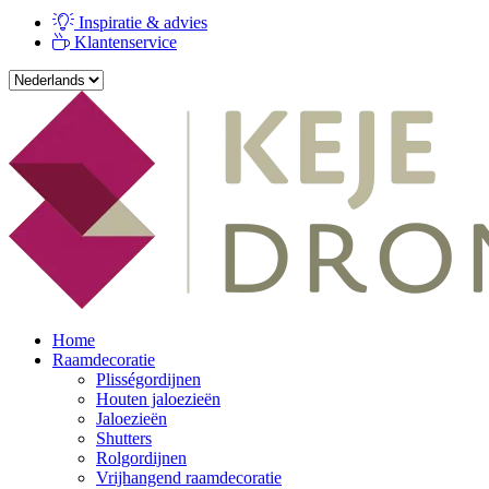
Inspiratie & advies
Klantenservice
Home
Raamdecoratie
Plisségordijnen
Houten jaloezieën
Jaloezieën
Shutters
Rolgordijnen
Vrijhangend raamdecoratie