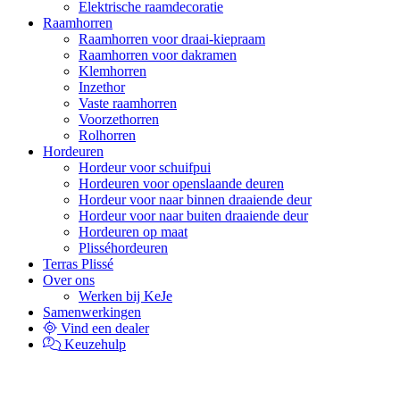
Elektrische raamdecoratie
Raamhorren
Raamhorren voor draai-kiepraam
Raamhorren voor dakramen
Klemhorren
Inzethor
Vaste raamhorren
Voorzethorren
Rolhorren
Hordeuren
Hordeur voor schuifpui
Hordeuren voor openslaande deuren
Hordeur voor naar binnen draaiende deur
Hordeur voor naar buiten draaiende deur
Hordeuren op maat
Plisséhordeuren
Terras Plissé
Over ons
Werken bij KeJe
Samenwerkingen
Vind een dealer
Keuzehulp