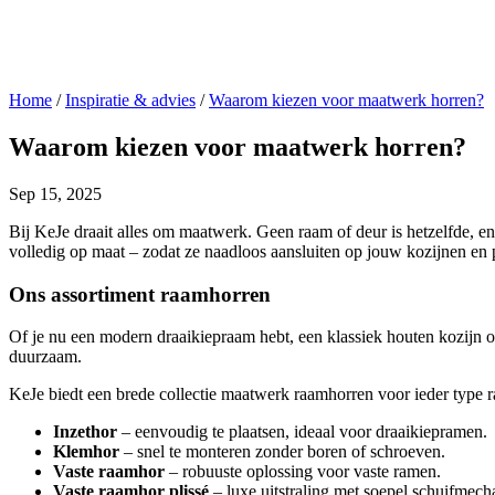
Home
/
Inspiratie & advies
/
Waarom kiezen voor maatwerk horren?
Waarom kiezen voor maatwerk horren?
Sep 15, 2025
Bij KeJe draait alles om maatwerk. Geen raam of deur is hetzelfde, e
volledig op maat – zodat ze naadloos aansluiten op jouw kozijnen en p
Ons assortiment raamhorren
Of je nu een modern draaikiepraam hebt, een klassiek houten kozijn o
duurzaam.
KeJe biedt een brede collectie maatwerk raamhorren voor ieder type 
Inzethor
– eenvoudig te plaatsen, ideaal voor draaikiepramen.
Klemhor
– snel te monteren zonder boren of schroeven.
Vaste raamhor
– robuuste oplossing voor vaste ramen.
Vaste raamhor plissé
– luxe uitstraling met soepel schuifmech