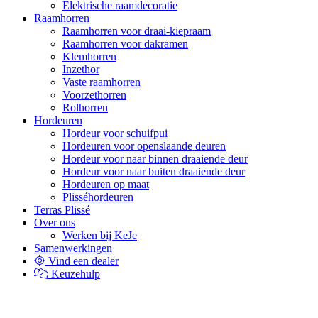
Elektrische raamdecoratie
Raamhorren
Raamhorren voor draai-kiepraam
Raamhorren voor dakramen
Klemhorren
Inzethor
Vaste raamhorren
Voorzethorren
Rolhorren
Hordeuren
Hordeur voor schuifpui
Hordeuren voor openslaande deuren
Hordeur voor naar binnen draaiende deur
Hordeur voor naar buiten draaiende deur
Hordeuren op maat
Plisséhordeuren
Terras Plissé
Over ons
Werken bij KeJe
Samenwerkingen
Vind een dealer
Keuzehulp