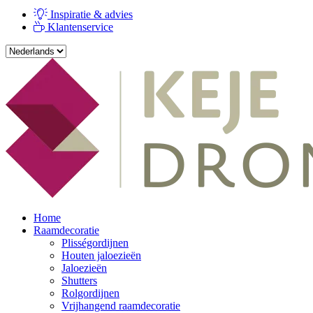
Inspiratie & advies
Klantenservice
Home
Raamdecoratie
Plisségordijnen
Houten jaloezieën
Jaloezieën
Shutters
Rolgordijnen
Vrijhangend raamdecoratie