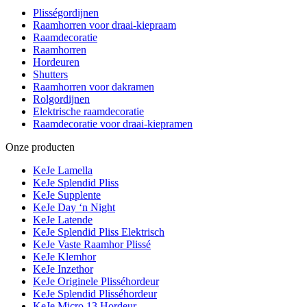
Plisségordijnen
Raamhorren voor draai-kiepraam
Raamdecoratie
Raamhorren
Hordeuren
Shutters
Raamhorren voor dakramen
Rolgordijnen
Elektrische raamdecoratie
Raamdecoratie voor draai-kiepramen
Onze producten
KeJe Lamella
KeJe Splendid Pliss
KeJe Supplente
KeJe Day ‘n Night
KeJe Latende
KeJe Splendid Pliss Elektrisch
KeJe Vaste Raamhor Plissé
KeJe Klemhor
KeJe Inzethor
KeJe Originele Plisséhordeur
KeJe Splendid Plisséhordeur
KeJe Micro 13 Hordeur