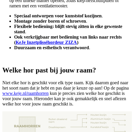
op een unieke manier openen, zoals kiep-hefschuifpuien of
ramen met een ventilatierooster.
Speciaal ontworpen voor kunststof kozijnen
.
Montage zonder boren of schroeven
.
Flexibele bediening: blijft stevig zitten in elke gewenste
stand
.
Ook verkrijgbaar met bediening van links naar rechts
(
KeJe Inzetplisséhordeur ZIZA
)
Duurzaam en esthetisch verantwoord
.
Welke hor past bij jouw raam?
Niet elke hor is geschikt voor elk type raam. Kijk daarom goed naar
het soort raam dat je hebt en pas daar je keuze op aan! Op de pagina
www.keje.nl/raamhorren
kun je precies zien welke hor geschikt is
voor jouw raam. Hieronder kan je ook gemakkelijk en snel aflezen
welke hor voor jouw raam geschikt is.