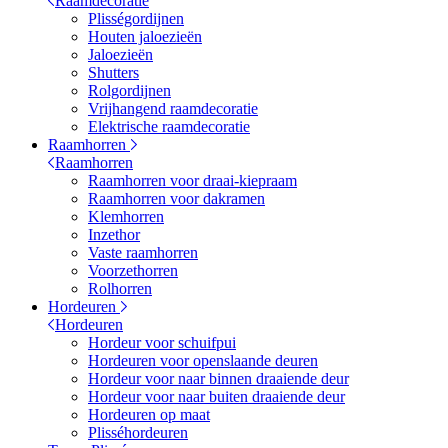
Raamdecoratie
Plisségordijnen
Houten jaloezieën
Jaloezieën
Shutters
Rolgordijnen
Vrijhangend raamdecoratie
Elektrische raamdecoratie
Raamhorren
Raamhorren
Raamhorren voor draai-kiepraam
Raamhorren voor dakramen
Klemhorren
Inzethor
Vaste raamhorren
Voorzethorren
Rolhorren
Hordeuren
Hordeuren
Hordeur voor schuifpui
Hordeuren voor openslaande deuren
Hordeur voor naar binnen draaiende deur
Hordeur voor naar buiten draaiende deur
Hordeuren op maat
Plisséhordeuren