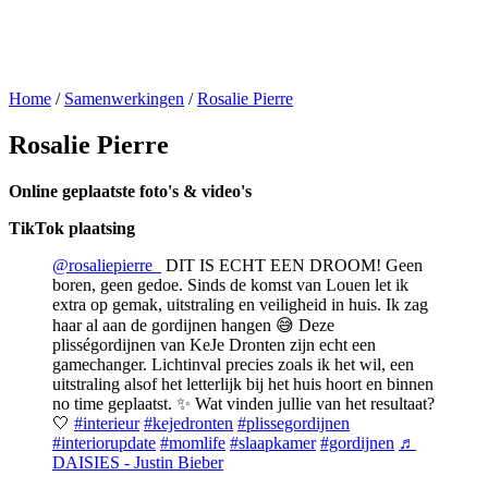
Home
/
Samenwerkingen
/
Rosalie Pierre
Rosalie Pierre
Online geplaatste foto's & video's
TikTok plaatsing
@rosaliepierre_
DIT IS ECHT EEN DROOM! Geen
boren, geen gedoe. Sinds de komst van Louen let ik
extra op gemak, uitstraling en veiligheid in huis. Ik zag
haar al aan de gordijnen hangen 😅 Deze
plisségordijnen van KeJe Dronten zijn echt een
gamechanger. Lichtinval precies zoals ik het wil, een
uitstraling alsof het letterlijk bij het huis hoort en binnen
no time geplaatst. ✨ Wat vinden jullie van het resultaat?
🤍
#interieur
#kejedronten
#plissegordijnen
#interiorupdate
#momlife
#slaapkamer
#gordijnen
♬
DAISIES - Justin Bieber