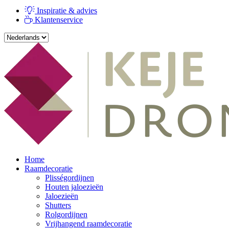
Inspiratie & advies
Klantenservice
Home
Raamdecoratie
Plisségordijnen
Houten jaloezieën
Jaloezieën
Shutters
Rolgordijnen
Vrijhangend raamdecoratie