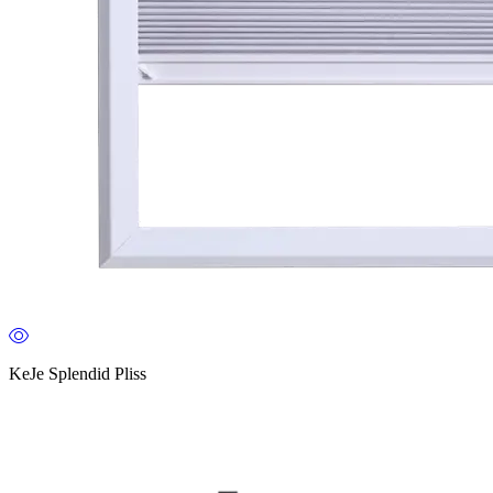
KeJe Splendid Pliss