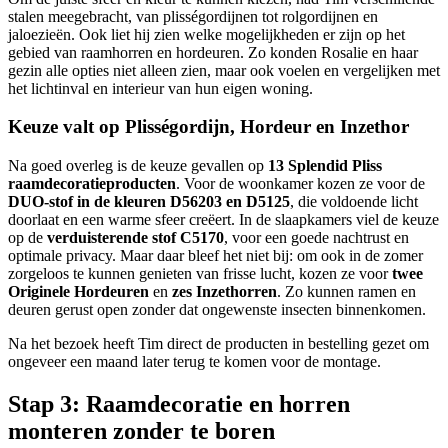
stalen meegebracht, van plisségordijnen tot rolgordijnen en
jaloezieën. Ook liet hij zien welke mogelijkheden er zijn op het
gebied van raamhorren en hordeuren. Zo konden Rosalie en haar
gezin alle opties niet alleen zien, maar ook voelen en vergelijken met
het lichtinval en interieur van hun eigen woning.
Keuze valt op Plisségordijn, Hordeur en Inzethor
Na goed overleg is de keuze gevallen op
13 Splendid Pliss
raamdecoratieproducten
. Voor de woonkamer kozen ze voor de
DUO-stof in de kleuren D56203 en D5125
, die voldoende licht
doorlaat en een warme sfeer creëert. In de slaapkamers viel de keuze
op de
verduisterende stof C5170
, voor een goede nachtrust en
optimale privacy. Maar daar bleef het niet bij: om ook in de zomer
zorgeloos te kunnen genieten van frisse lucht, kozen ze voor
twee
Originele Hordeuren
en
zes Inzethorren
. Zo kunnen ramen en
deuren gerust open zonder dat ongewenste insecten binnenkomen.
Na het bezoek heeft Tim direct de producten in bestelling gezet om
ongeveer een maand later terug te komen voor de montage.
Stap 3: Raamdecoratie en horren
monteren zonder te boren