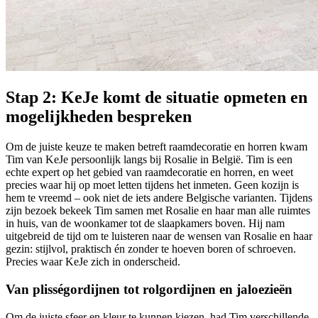
Stap 2: KeJe komt de situatie opmeten en
mogelijkheden bespreken
Om de juiste keuze te maken betreft raamdecoratie en horren kwam
Tim van KeJe persoonlijk langs bij Rosalie in België. Tim is een
echte expert op het gebied van raamdecoratie en horren, en weet
precies waar hij op moet letten tijdens het inmeten. Geen kozijn is
hem te vreemd – ook niet de iets andere Belgische varianten. Tijdens
zijn bezoek bekeek Tim samen met Rosalie en haar man alle ruimtes
in huis, van de woonkamer tot de slaapkamers boven. Hij nam
uitgebreid de tijd om te luisteren naar de wensen van Rosalie en haar
gezin: stijlvol, praktisch én zonder te hoeven boren of schroeven.
Precies waar KeJe zich in onderscheid.
Van plisségordijnen tot rolgordijnen en jaloezieën
Om de juiste sfeer en kleur te kunnen kiezen, had Tim verschillende