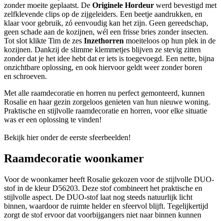
zonder moeite geplaatst. De
Originele Hordeur
werd bevestigd met
zelfklevende clips op de zijgeleiders. Een beetje aandrukken, en
klaar voor gebruik, zó eenvoudig kan het zijn. Geen gereedschap,
geen schade aan de kozijnen, wél een frisse bries zonder insecten.
Tot slot klikte Tim de zes
Inzethorren
moeiteloos op hun plek in de
kozijnen. Dankzij de slimme klemmetjes blijven ze stevig zitten
zonder dat je het idee hebt dat er iets is toegevoegd. Een nette, bijna
onzichtbare oplossing, en ook hiervoor geldt weer zonder boren
en schroeven.
Met alle raamdecoratie en horren nu perfect gemonteerd, kunnen
Rosalie en haar gezin zorgeloos genieten van hun nieuwe woning.
Praktische en stijlvolle raamdecoratie en horren, voor elke situatie
was er een oplossing te vinden!
Bekijk hier onder de eerste sfeerbeelden!
Raamdecoratie woonkamer
Voor de woonkamer heeft Rosalie gekozen voor de stijlvolle DUO-
stof in de kleur D56203. Deze stof combineert het praktische en
stijlvolle aspect. De DUO-stof laat nog steeds natuurlijk licht
binnen, waardoor de ruimte helder en sfeervol blijft. Tegelijkertijd
zorgt de stof ervoor dat voorbijgangers niet naar binnen kunnen