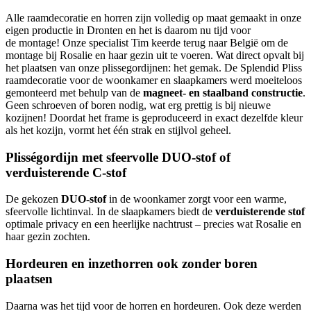
Alle raamdecoratie en horren zijn volledig op maat gemaakt in onze
eigen productie in Dronten en het is daarom nu tijd voor
de montage! Onze specialist Tim keerde terug naar België om de
montage bij Rosalie en haar gezin uit te voeren. Wat direct opvalt bij
het plaatsen van onze plissegordijnen: het gemak. De Splendid Pliss
raamdecoratie voor de woonkamer en slaapkamers werd moeiteloos
gemonteerd met behulp van de
magneet- en staalband constructie
.
Geen schroeven of boren nodig, wat erg prettig is bij nieuwe
kozijnen! Doordat het frame is geproduceerd in exact dezelfde kleur
als het kozijn, vormt het één strak en stijlvol geheel.
Plisségordijn met sfeervolle DUO-stof of
verduisterende C-stof
De gekozen
DUO-stof
in de woonkamer zorgt voor een warme,
sfeervolle lichtinval. In de slaapkamers biedt de
verduisterende stof
optimale privacy en een heerlijke nachtrust – precies wat Rosalie en
haar gezin zochten.
Hordeuren en inzethorren ook zonder boren
plaatsen
Daarna was het tijd voor de horren en hordeuren. Ook deze werden