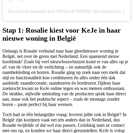
Een bericht gedeeld door ROSALIE PIERRE (@rosaliepierre_)
Stap 1: Rosalie kiest voor KeJe in haar
nieuwe woning in België
Onlangs is Rosalie verhuisd naar haar gloednieuwe woning in
België, net over de grens met Nederland. Een spannend nieuw
hoofdstuk! Zoals bij veel nieuwbouwhuizen komt er van alles op je
af: van de vloer tot de verlichting – en natuurlijk ook de
raambekleding en horren. Rosalie ging op zoek naar een merk dat
stijl en functionaliteit kon combineren én alles onder één dak
aanbiedt: raamdecoratie, raamhorren én hordeuren.Tijdens haar
zoektocht kwam ze KeJe online tegen en was meteen enthousiast.
De strakke, stijlvolle uitstraling van de producten sprak haar direct
aan, maar ook het praktische aspect – zoals de montage zonder
boren – paste perfect bij haar wensen.
Toch had ze één belangrijke vraag: leveren jullie ook in België? In
België zijn kozijnen vaak net iets anders dan in Nederland, dus
Rosalie twijfelde of dat wel zou passen. Gelukkig nam ze contact
met ons op, en konden we haar direct geruststellen: KeJe is volop