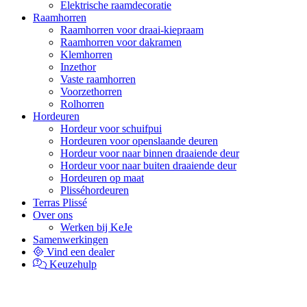
Elektrische raamdecoratie
Raamhorren
Raamhorren voor draai-kiepraam
Raamhorren voor dakramen
Klemhorren
Inzethor
Vaste raamhorren
Voorzethorren
Rolhorren
Hordeuren
Hordeur voor schuifpui
Hordeuren voor openslaande deuren
Hordeur voor naar binnen draaiende deur
Hordeur voor naar buiten draaiende deur
Hordeuren op maat
Plisséhordeuren
Terras Plissé
Over ons
Werken bij KeJe
Samenwerkingen
Vind een dealer
Keuzehulp