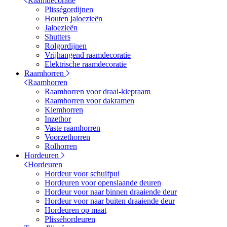
Raamdecoratie
Plisségordijnen
Houten jaloezieën
Jaloezieën
Shutters
Rolgordijnen
Vrijhangend raamdecoratie
Elektrische raamdecoratie
Raamhorren
Raamhorren
Raamhorren voor draai-kiepraam
Raamhorren voor dakramen
Klemhorren
Inzethor
Vaste raamhorren
Voorzethorren
Rolhorren
Hordeuren
Hordeuren
Hordeur voor schuifpui
Hordeuren voor openslaande deuren
Hordeur voor naar binnen draaiende deur
Hordeur voor naar buiten draaiende deur
Hordeuren op maat
Plisséhordeuren