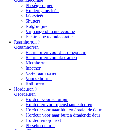
Raamdecoratie
Plisségordijnen
Houten jaloezieën
Jaloezieën
Shutters
Rolgordijnen
Vrijhangend raamdecoratie
Elektrische raamdecoratie
Raamhorren
Raamhorren
Raamhorren voor draai-kiepraam
Raamhorren voor dakramen
Klemhorren
Inzethor
Vaste raamhorren
Voorzethorren
Rolhorren
Hordeuren
Hordeuren
Hordeur voor schuifpui
Hordeuren voor openslaande deuren
Hordeur voor naar binnen draaiende deur
Hordeur voor naar buiten draaiende deur
Hordeuren op maat
Plisséhordeuren