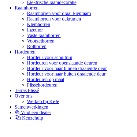
Elektrische raamdecoratie
Raamhorren
Raamhorren voor draai-kiepraam
Raamhorren voor dakramen
Klemhorren
Inzethor
Vaste raamhorren
Voorzethorren
Rolhorren
Hordeuren
Hordeur voor schuifpui
Hordeuren voor openslaande deuren
Hordeur voor naar binnen draaiende deur
Hordeur voor naar buiten draaiende deur
Hordeuren op maat
Plisséhordeuren
Terras Plissé
Over ons
Werken bij KeJe
Samenwerkingen
Vind een dealer
Keuzehulp