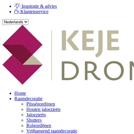
Inspiratie & advies
Klantenservice
Home
Raamdecoratie
Plisségordijnen
Houten jaloezieën
Jaloezieën
Shutters
Rolgordijnen
Vrijhangend raamdecoratie