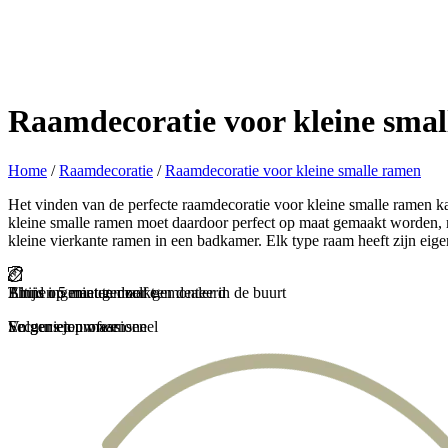
Raamdecoratie voor kleine sma
Home
/
Raamdecoratie
/
Raamdecoratie voor kleine smalle ramen
Het vinden van de perfecte raamdecoratie voor kleine smalle ramen kan
kleine smalle ramen moet daardoor perfect op maat gemaakt worden, ma
kleine vierkante ramen in een badkamer. Elk type raam heeft zijn ei
Binnen 5 minuten zelf gemonteerd
Thuis ingemeten door een dealer in de buurt
Altijd op maat gemaakt
En genieten maar
Secuur en professioneel
Volgens jouw wensen