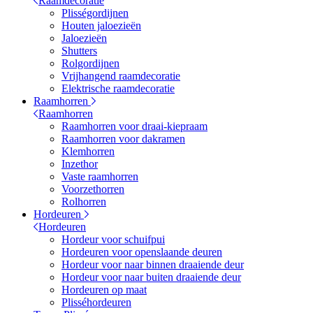
Raamdecoratie
Plisségordijnen
Houten jaloezieën
Jaloezieën
Shutters
Rolgordijnen
Vrijhangend raamdecoratie
Elektrische raamdecoratie
Raamhorren
Raamhorren
Raamhorren voor draai-kiepraam
Raamhorren voor dakramen
Klemhorren
Inzethor
Vaste raamhorren
Voorzethorren
Rolhorren
Hordeuren
Hordeuren
Hordeur voor schuifpui
Hordeuren voor openslaande deuren
Hordeur voor naar binnen draaiende deur
Hordeur voor naar buiten draaiende deur
Hordeuren op maat
Plisséhordeuren