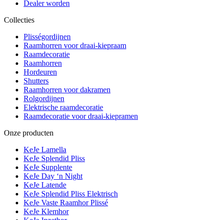
Dealer worden
Collecties
Plisségordijnen
Raamhorren voor draai-kiepraam
Raamdecoratie
Raamhorren
Hordeuren
Shutters
Raamhorren voor dakramen
Rolgordijnen
Elektrische raamdecoratie
Raamdecoratie voor draai-kiepramen
Onze producten
KeJe Lamella
KeJe Splendid Pliss
KeJe Supplente
KeJe Day ‘n Night
KeJe Latende
KeJe Splendid Pliss Elektrisch
KeJe Vaste Raamhor Plissé
KeJe Klemhor