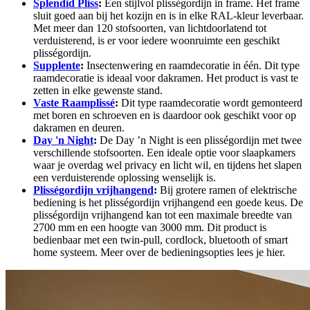
Splendid Pliss
:
Een stijlvol plisségordijn in frame. Het frame
sluit goed aan bij het kozijn en is in elke RAL-kleur leverbaar.
Met meer dan 120 stofsoorten, van lichtdoorlatend tot
verduisterend, is er voor iedere woonruimte een geschikt
plisségordijn.
Supplente
:
Insectenwering en raamdecoratie in één. Dit type
raamdecoratie is ideaal voor dakramen. Het product is vast te
zetten in elke gewenste stand.
Vaste Raamplissé
:
Dit type raamdecoratie wordt gemonteerd
met boren en schroeven en is daardoor ook geschikt voor op
dakramen en deuren.
Day 'n Night
:
De Day ’n Night is een plisségordijn met twee
verschillende stofsoorten. Een ideale optie voor slaapkamers
waar je overdag wel privacy en licht wil, en tijdens het slapen
een verduisterende oplossing wenselijk is.
Plisségordijn vrijhangend
:
Bij grotere ramen of elektrische
bediening is het plisségordijn vrijhangend een goede keus. De
plisségordijn vrijhangend kan tot een maximale breedte van
2700 mm en een hoogte van 3000 mm. Dit product is
bedienbaar met een twin-pull, cordlock, bluetooth of smart
home systeem. Meer over de bedieningsopties lees je hier.