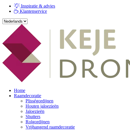
Inspiratie & advies
Klantenservice
Home
Raamdecoratie
Plisségordijnen
Houten jaloezieën
Jaloezieën
Shutters
Rolgordijnen
Vrijhangend raamdecoratie