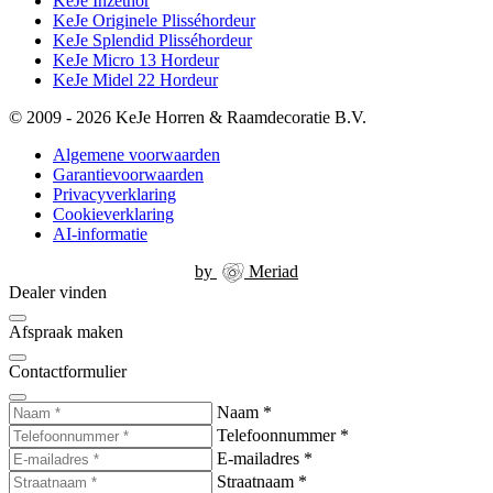
KeJe Inzethor
KeJe Originele Plisséhordeur
KeJe Splendid Plisséhordeur
KeJe Micro 13 Hordeur
KeJe Midel 22 Hordeur
© 2009 - 2026 KeJe Horren & Raamdecoratie B.V.
Algemene voorwaarden
Garantievoorwaarden
Privacyverklaring
Cookieverklaring
AI-informatie
by
Meriad
Dealer vinden
Afspraak maken
Contactformulier
Naam
*
Telefoonnummer
*
E-mailadres
*
Straatnaam
*