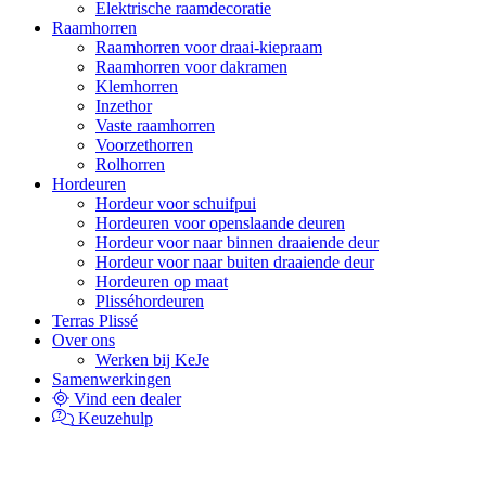
Elektrische raamdecoratie
Raamhorren
Raamhorren voor draai-kiepraam
Raamhorren voor dakramen
Klemhorren
Inzethor
Vaste raamhorren
Voorzethorren
Rolhorren
Hordeuren
Hordeur voor schuifpui
Hordeuren voor openslaande deuren
Hordeur voor naar binnen draaiende deur
Hordeur voor naar buiten draaiende deur
Hordeuren op maat
Plisséhordeuren
Terras Plissé
Over ons
Werken bij KeJe
Samenwerkingen
Vind een dealer
Keuzehulp