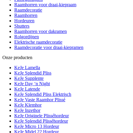
Raamhorren voor draai-kiepraam
Raamdecoratie
Raamhorren
Hordeuren
Shutters
Raamhorren voor dakramen
Rolgordijnen
Elektrische raamdecoratie
Raamdecoratie voor draai-kiepramen
Onze producten
KeJe Lamella
KeJe Splendid Pliss
KeJe Supplente
KeJe Day ‘n Night
KeJe Latende
KeJe Splendid Pliss Elektrisch
KeJe Vaste Raamhor Plissé
KeJe Klemhor
KeJe Inzethor
KeJe Originele Plisséhordeur
KeJe Splendid Plisséhordeur
KeJe Micro 13 Hordeur
KeJe Midel 22 Hordeur