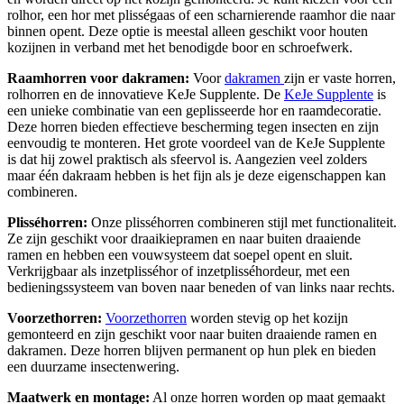
rolhor, een hor met plisségaas of een scharnierende raamhor die naar
binnen opent. Deze optie is meestal alleen geschikt voor houten
kozijnen in verband met het benodigde boor en schroefwerk.
Raamhorren voor dakramen:
Voor
dakramen
zijn er vaste horren,
rolhorren en de innovatieve KeJe Supplente. De
KeJe Supplente
is
een unieke combinatie van een geplisseerde hor en raamdecoratie.
Deze horren bieden effectieve bescherming tegen insecten en zijn
eenvoudig te monteren. Het grote voordeel van de KeJe Supplente
is dat hij zowel praktisch als sfeervol is. Aangezien veel zolders
maar één dakraam hebben is het fijn als je deze eigenschappen kan
combineren.
Plisséhorren:
Onze plisséhorren combineren stijl met functionaliteit.
Ze zijn geschikt voor draaikiepramen en naar buiten draaiende
ramen en hebben een vouwsysteem dat soepel opent en sluit.
Verkrijgbaar als inzetplisséhor of inzetplisséhordeur, met een
bedieningssysteem van boven naar beneden of van links naar rechts.
Voorzethorren:
Voorzethorren
worden stevig op het kozijn
gemonteerd en zijn geschikt voor naar buiten draaiende ramen en
dakramen. Deze horren blijven permanent op hun plek en bieden
een duurzame insectenwering.
Maatwerk en montage:
Al onze horren worden op maat gemaakt