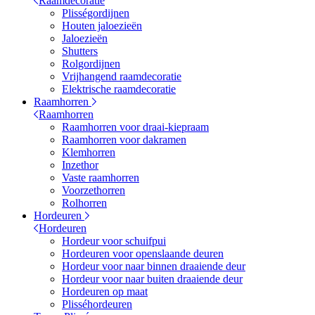
Raamdecoratie
Plisségordijnen
Houten jaloezieën
Jaloezieën
Shutters
Rolgordijnen
Vrijhangend raamdecoratie
Elektrische raamdecoratie
Raamhorren
Raamhorren
Raamhorren voor draai-kiepraam
Raamhorren voor dakramen
Klemhorren
Inzethor
Vaste raamhorren
Voorzethorren
Rolhorren
Hordeuren
Hordeuren
Hordeur voor schuifpui
Hordeuren voor openslaande deuren
Hordeur voor naar binnen draaiende deur
Hordeur voor naar buiten draaiende deur
Hordeuren op maat
Plisséhordeuren