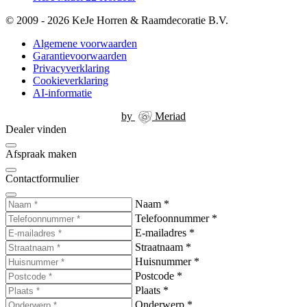
© 2009 - 2026 KeJe Horren & Raamdecoratie B.V.
Algemene voorwaarden
Garantievoorwaarden
Privacyverklaring
Cookieverklaring
AI-informatie
by
Meriad
Dealer vinden
Afspraak maken
Contactformulier
Naam
*
Telefoonnummer
*
E-mailadres
*
Straatnaam
*
Huisnummer
*
Postcode
*
Plaats
*
Onderwerp
*