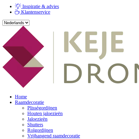
Inspiratie & advies
Klantenservice
Home
Raamdecoratie
Plisségordijnen
Houten jaloezieën
Jaloezieën
Shutters
Rolgordijnen
Vrijhangend raamdecoratie