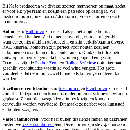
Bij KeJe produceren we diverse soorten raamhorren op maat, zodat
er voor elk type raam en kozijn een passende oplossing is. We
bieden rolhorren, inzethorren/klemhorren, voorzethorren en vaste
raamhorren aan.
Rolhorren:
Rolhorren
zijn ideaal als je niet altijd je hor naar
beneden wilt hebben. Ze kunnen eenvoudig worden opgerold
wanneer ze niet altijd in gebruik zijn en zijn verkrijgbaar in diverse
RAL-kleuren. Rolhorren zijn perfect voor houten kozijnen,
dakramen en naar binnen draaiende ramen. Dankzij het flexibele
ontwerp kunnen ze gemakkelijk worden geopend en gesloten.
Daarnaast zijn de
Rolhor Zenit
en
Rolhor Softclose
ook uitermate
geschikt voor situaties waarin ze veel wind vangen. Het grote
voordeel is dat de rolhor zowel binnen als buiten gemonteerd kan
worden.
Inzethorren en klemhorren:
Inzethorren
en
klemhorren
zijn ideaal
voor draai-kiepramen en kunnen zonder boren of schroeven worden
geplaatst. Ze worden vastgeklemd in het kozijn en kunnen
eenvoudig worden verwijderd. Dit maakt ze perfect voor kunststof
en houten kozijnen.
Vaste raamhorren:
Voor naar buiten draaiende ramen en dakramen
bieden we
vaste raamhorren
aan. Deze horren zijn stevig, duurzaam
en worden direct op het kozijn gemonteerd. Je kunt kiezen voor een