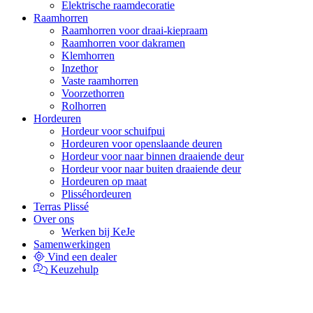
Elektrische raamdecoratie
Raamhorren
Raamhorren voor draai-kiepraam
Raamhorren voor dakramen
Klemhorren
Inzethor
Vaste raamhorren
Voorzethorren
Rolhorren
Hordeuren
Hordeur voor schuifpui
Hordeuren voor openslaande deuren
Hordeur voor naar binnen draaiende deur
Hordeur voor naar buiten draaiende deur
Hordeuren op maat
Plisséhordeuren
Terras Plissé
Over ons
Werken bij KeJe
Samenwerkingen
Vind een dealer
Keuzehulp