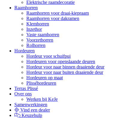
Elektrische raamdecoratie
Raamhorren
Raamhorren voor draai-kiepraam
Raamhorren voor dakramen
Klemhorren
Inzethor
Vaste raamhorren
Voorzethorren
Rolhorren
Hordeuren
Hordeur voor schuifpui
Hordeuren voor openslaande deuren
Hordeur voor naar binnen draaiende deur
Hordeur voor naar buiten draaiende deur
Hordeuren op maat
Plisséhordeuren
Terras Plissé
Over ons
Werken bij KeJe
Samenwerkingen
Vind een dealer
Keuzehulp