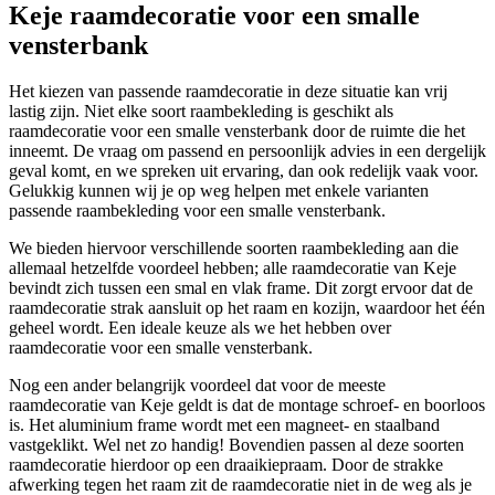
Keje raamdecoratie voor een smalle
vensterbank
Het kiezen van passende raamdecoratie in deze situatie kan vrij
lastig zijn. Niet elke soort raambekleding is geschikt als
raamdecoratie voor een smalle vensterbank door de ruimte die het
inneemt. De vraag om passend en persoonlijk advies in een dergelijk
geval komt, en we spreken uit ervaring, dan ook redelijk vaak voor.
Gelukkig kunnen wij je op weg helpen met enkele varianten
passende raambekleding voor een smalle vensterbank.
We bieden hiervoor verschillende soorten raambekleding aan die
allemaal hetzelfde voordeel hebben; alle raamdecoratie van Keje
bevindt zich tussen een smal en vlak frame. Dit zorgt ervoor dat de
raamdecoratie strak aansluit op het raam en kozijn, waardoor het één
geheel wordt. Een ideale keuze als we het hebben over
raamdecoratie voor een smalle vensterbank.
Nog een ander belangrijk voordeel dat voor de meeste
raamdecoratie van Keje geldt is dat de montage schroef- en boorloos
is. Het aluminium frame wordt met een magneet- en staalband
vastgeklikt. Wel net zo handig! Bovendien passen al deze soorten
raamdecoratie hierdoor op een draaikiepraam. Door de strakke
afwerking tegen het raam zit de raamdecoratie niet in de weg als je