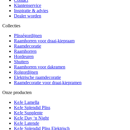
Contact
Klantenservice
Inspiratie & advies
Dealer worden
Collecties
Plisségordijnen
Raamhorren voor draai-kiepraam
Raamdecoratie
Raamhorren
Hordeuren
Shutters
Raamhorren voor dakramen
Rolgordijnen
Elektrische raamdecoratie
Raamdecoratie voor draai-kiepramen
Onze producten
KeJe Lamella
KeJe Splendid Pliss
KeJe Supplente
KeJe Day ‘n Night
KeJe Latende
KeJe Splendid Pliss Elektrisch