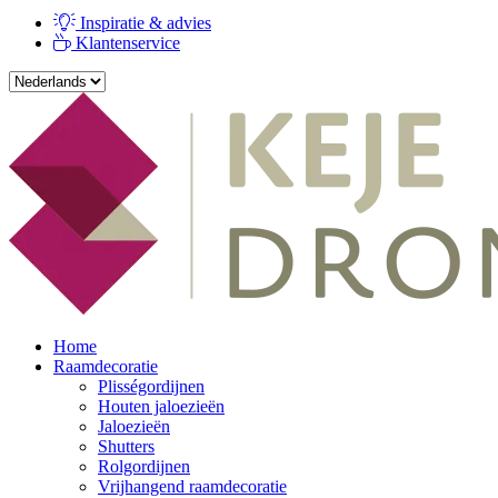
Inspiratie & advies
Klantenservice
Home
Raamdecoratie
Plisségordijnen
Houten jaloezieën
Jaloezieën
Shutters
Rolgordijnen
Vrijhangend raamdecoratie