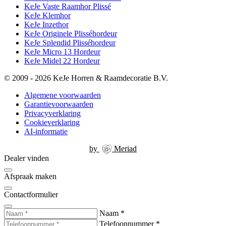
KeJe Vaste Raamhor Plissé
KeJe Klemhor
KeJe Inzethor
KeJe Originele Plisséhordeur
KeJe Splendid Plisséhordeur
KeJe Micro 13 Hordeur
KeJe Midel 22 Hordeur
© 2009 - 2026 KeJe Horren & Raamdecoratie B.V.
Algemene voorwaarden
Garantievoorwaarden
Privacyverklaring
Cookieverklaring
AI-informatie
by
Meriad
Dealer vinden
Afspraak maken
Contactformulier
Naam
*
Telefoonnummer
*