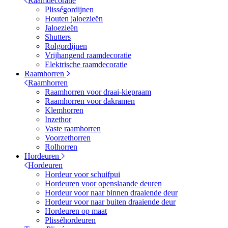
Raamdecoratie
Plisségordijnen
Houten jaloezieën
Jaloezieën
Shutters
Rolgordijnen
Vrijhangend raamdecoratie
Elektrische raamdecoratie
Raamhorren
Raamhorren
Raamhorren voor draai-kiepraam
Raamhorren voor dakramen
Klemhorren
Inzethor
Vaste raamhorren
Voorzethorren
Rolhorren
Hordeuren
Hordeuren
Hordeur voor schuifpui
Hordeuren voor openslaande deuren
Hordeur voor naar binnen draaiende deur
Hordeur voor naar buiten draaiende deur
Hordeuren op maat
Plisséhordeuren