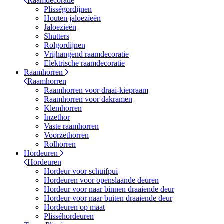
Raamdecoratie
Plisségordijnen
Houten jaloezieën
Jaloezieën
Shutters
Rolgordijnen
Vrijhangend raamdecoratie
Elektrische raamdecoratie
Raamhorren
Raamhorren
Raamhorren voor draai-kiepraam
Raamhorren voor dakramen
Klemhorren
Inzethor
Vaste raamhorren
Voorzethorren
Rolhorren
Hordeuren
Hordeuren
Hordeur voor schuifpui
Hordeuren voor openslaande deuren
Hordeur voor naar binnen draaiende deur
Hordeur voor naar buiten draaiende deur
Hordeuren op maat
Plisséhordeuren