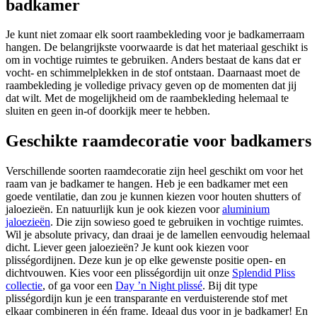
badkamer
Je kunt niet zomaar elk soort raambekleding voor je badkamerraam
hangen. De belangrijkste voorwaarde is dat het materiaal geschikt is
om in vochtige ruimtes te gebruiken. Anders bestaat de kans dat er
vocht- en schimmelplekken in de stof ontstaan. Daarnaast moet de
raambekleding je volledige privacy geven op de momenten dat jij
dat wilt. Met de mogelijkheid om de raambekleding helemaal te
sluiten en geen in-of doorkijk meer te hebben.
Geschikte raamdecoratie voor badkamers
Verschillende soorten raamdecoratie zijn heel geschikt om voor het
raam van je badkamer te hangen. Heb je een badkamer met een
goede ventilatie, dan zou je kunnen kiezen voor houten shutters of
jaloezieën. En natuurlijk kun je ook kiezen voor
aluminium
jaloezieën
. Die zijn sowieso goed te gebruiken in vochtige ruimtes.
Wil je absolute privacy, dan draai je de lamellen eenvoudig helemaal
dicht. Liever geen jaloezieën? Je kunt ook kiezen voor
plisségordijnen. Deze kun je op elke gewenste positie open- en
dichtvouwen. Kies voor een plisségordijn uit onze
Splendid Pliss
collectie
, of ga voor een
Day ’n Night plissé
. Bij dit type
plisségordijn kun je een transparante en verduisterende stof met
elkaar combineren in één frame. Ideaal dus voor in je badkamer! En