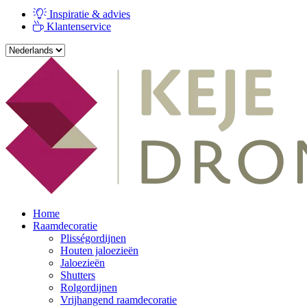
Inspiratie & advies
Klantenservice
Home
Raamdecoratie
Plisségordijnen
Houten jaloezieën
Jaloezieën
Shutters
Rolgordijnen
Vrijhangend raamdecoratie