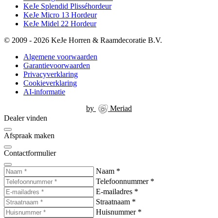
KeJe Splendid Plisséhordeur
KeJe Micro 13 Hordeur
KeJe Midel 22 Hordeur
© 2009 - 2026 KeJe Horren & Raamdecoratie B.V.
Algemene voorwaarden
Garantievoorwaarden
Privacyverklaring
Cookieverklaring
AI-informatie
by
Meriad
Dealer vinden
Afspraak maken
Contactformulier
Naam
*
Telefoonnummer
*
E-mailadres
*
Straatnaam
*
Huisnummer
*