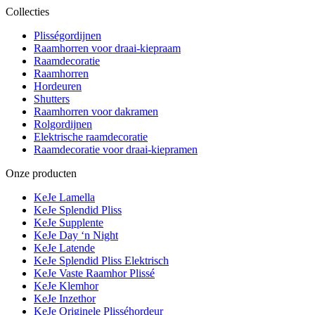
Collecties
Plisségordijnen
Raamhorren voor draai-kiepraam
Raamdecoratie
Raamhorren
Hordeuren
Shutters
Raamhorren voor dakramen
Rolgordijnen
Elektrische raamdecoratie
Raamdecoratie voor draai-kiepramen
Onze producten
KeJe Lamella
KeJe Splendid Pliss
KeJe Supplente
KeJe Day ‘n Night
KeJe Latende
KeJe Splendid Pliss Elektrisch
KeJe Vaste Raamhor Plissé
KeJe Klemhor
KeJe Inzethor
KeJe Originele Plisséhordeur