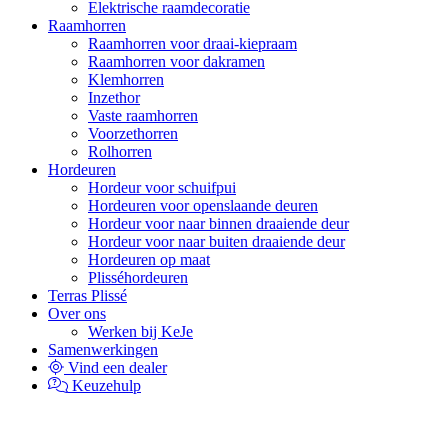
Elektrische raamdecoratie
Raamhorren
Raamhorren voor draai-kiepraam
Raamhorren voor dakramen
Klemhorren
Inzethor
Vaste raamhorren
Voorzethorren
Rolhorren
Hordeuren
Hordeur voor schuifpui
Hordeuren voor openslaande deuren
Hordeur voor naar binnen draaiende deur
Hordeur voor naar buiten draaiende deur
Hordeuren op maat
Plisséhordeuren
Terras Plissé
Over ons
Werken bij KeJe
Samenwerkingen
Vind een dealer
Keuzehulp