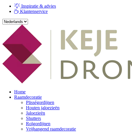
Inspiratie & advies
Klantenservice
Home
Raamdecoratie
Plisségordijnen
Houten jaloezieën
Jaloezieën
Shutters
Rolgordijnen
Vrijhangend raamdecoratie