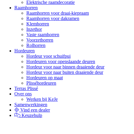
Elektrische raamdecoratie
Raamhorren
Raamhorren voor draai-kiepraam
Raamhorren voor dakramen
Klemhorren
Inzethor
Vaste raamhorren
Voorzethorren
Rolhorren
Hordeuren
Hordeur voor schuifpui
Hordeuren voor openslaande deuren
Hordeur voor naar binnen draaiende deur
Hordeur voor naar buiten draaiende deur
Hordeuren op maat
Plisséhordeuren
Terras Plissé
Over ons
Werken bij KeJe
Samenwerkingen
Vind een dealer
Keuzehulp