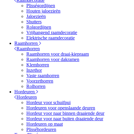
Raamdecoratie
Plisségordijnen
Houten jaloezieën
Jaloezieën
Shutters
Rolgordijnen
Vrijhangend raamdecoratie
Elektrische raamdecoratie
Raamhorren
Raamhorren
Raamhorren voor draai-kiepraam
Raamhorren voor dakramen
Klemhorren
Inzethor
Vaste raamhorren
Voorzethorren
Rolhorren
Hordeuren
Hordeuren
Hordeur voor schuifpui
Hordeuren voor openslaande deuren
Hordeur voor naar binnen draaiende deur
Hordeur voor naar buiten draaiende deur
Hordeuren op maat
Plisséhordeuren