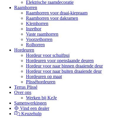
Elektrische raamdecoratie
Raamhorren
Raamhorren voor draai-kiepraam
Raamhorren voor dakramen
Klemhorren
Inzethor
Vaste raamhorren
Voorzethorren
Rolhorren
Hordeuren
Hordeur voor schuifpui
Hordeuren voor openslaande deuren
Hordeur voor naar binnen draaiende deur
Hordeur voor naar buiten draaiende deur
Hordeuren op maat
Plisséhordeuren
Terras Plissé
Over ons
Werken bij KeJe
Samenwerkingen
Vind een dealer
Keuzehulp