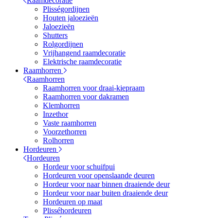
Raamdecoratie
Plisségordijnen
Houten jaloezieën
Jaloezieën
Shutters
Rolgordijnen
Vrijhangend raamdecoratie
Elektrische raamdecoratie
Raamhorren
Raamhorren
Raamhorren voor draai-kiepraam
Raamhorren voor dakramen
Klemhorren
Inzethor
Vaste raamhorren
Voorzethorren
Rolhorren
Hordeuren
Hordeuren
Hordeur voor schuifpui
Hordeuren voor openslaande deuren
Hordeur voor naar binnen draaiende deur
Hordeur voor naar buiten draaiende deur
Hordeuren op maat
Plisséhordeuren