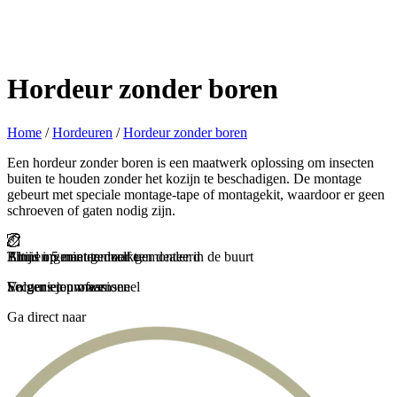
Hordeur zonder boren
Home
/
Hordeuren
/
Hordeur zonder boren
Een hordeur zonder boren is een maatwerk oplossing om insecten
buiten te houden zonder het kozijn te beschadigen. De montage
gebeurt met speciale montage-tape of montagekit, waardoor er geen
schroeven of gaten nodig zijn.
Binnen 5 minuten zelf gemonteerd
Thuis ingemeten door een dealer in de buurt
Altijd op maat gemaakt
En genieten maar
Secuur en professioneel
Volgens jouw wensen
Ga direct naar