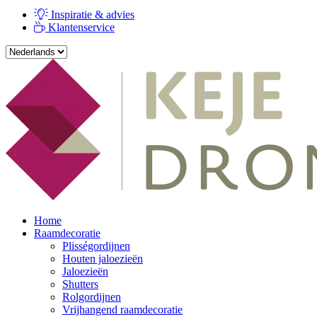
Inspiratie & advies
Klantenservice
Home
Raamdecoratie
Plisségordijnen
Houten jaloezieën
Jaloezieën
Shutters
Rolgordijnen
Vrijhangend raamdecoratie