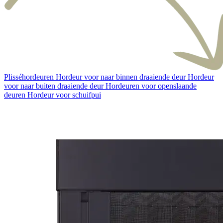
Plisséhordeuren
Hordeur voor naar binnen draaiende deur
Hordeur
voor naar buiten draaiende deur
Hordeuren voor openslaande
deuren
Hordeur voor schuifpui