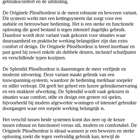
gebruikscomfort en de uitstraling.
De Originele Plisséhordeur is de meest robuuste en bewezen variant.
Dit systeem werkt met een kettingsysteem dat zorgt voor een
stabiele en betrouwbare bediening. Het is een sterke en functionele
oplossing die goed bestand is tegen intensief dagelijks gebruik.
Daardoor wordt deze variant vaak gekozen voor situaties waar
duurzaamheid en praktische werking belangrijker zijn dan extra
comfort of design. De Originele Plisséhordeur is breed inzetbaar en
past goed bij zowel enkele als dubbele deuren, inclusief schuifpuien
en verschillende typen kozijnen.
De Splendid Plisséhordeur is daarentegen de meer verfijnde en
moderne uitvoering. Deze variant maakt gebruik van een
touwspanning-systeem, waardoor de bediening merkbaar soepeler
en stiller verloopt. Dit geeft het geheel een luxere gebruikerservaring
en een strakkere afwerking. De Splendid wordt vaak gekozen in
situaties waar comfort, stilte en design een grotere rol spelen,
bijvoorbeeld bij modern afgewerkte woningen of intensief gebruikte
doorgangen waar een soepele werking belangrijk is.
Het verschil tussen beide systemen komt dus neer op de keuze
tussen robuust en functioneel versus stil, modern en comfortabel. De
Originele Plisséhordeur is ideaal wanneer je een bewezen en sterke
oplossing zoekt die tegen veelvuldig gebruik kan, terwijl de