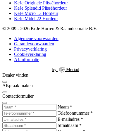
KeJe Originele Plisséhordeur
KeJe Splendid Plisséhordeur
KeJe Micro 13 Hordeur
KeJe Midel 22 Hordeur
© 2009 - 2026 KeJe Horren & Raamdecoratie B.V.
Algemene voorwaarden
Garantievoorwaarden
Privacyverklaring
Cookieverklaring
AI-informatie
by
Meriad
Dealer vinden
Afspraak maken
Contactformulier
Naam
*
Telefoonnummer
*
E-mailadres
*
Straatnaam
*