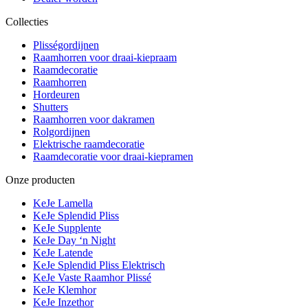
Collecties
Plisségordijnen
Raamhorren voor draai-kiepraam
Raamdecoratie
Raamhorren
Hordeuren
Shutters
Raamhorren voor dakramen
Rolgordijnen
Elektrische raamdecoratie
Raamdecoratie voor draai-kiepramen
Onze producten
KeJe Lamella
KeJe Splendid Pliss
KeJe Supplente
KeJe Day ‘n Night
KeJe Latende
KeJe Splendid Pliss Elektrisch
KeJe Vaste Raamhor Plissé
KeJe Klemhor
KeJe Inzethor