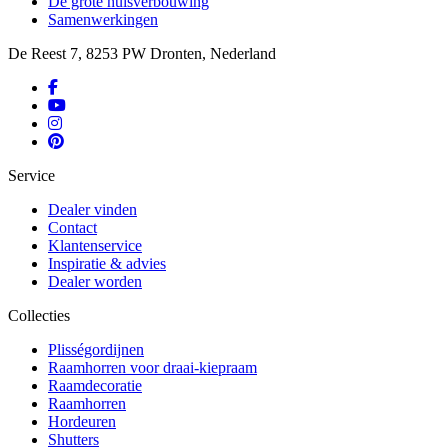
De grote huisverbouwing
Samenwerkingen
De Reest 7, 8253 PW Dronten, Nederland
Service
Dealer vinden
Contact
Klantenservice
Inspiratie & advies
Dealer worden
Collecties
Plisségordijnen
Raamhorren voor draai-kiepraam
Raamdecoratie
Raamhorren
Hordeuren
Shutters