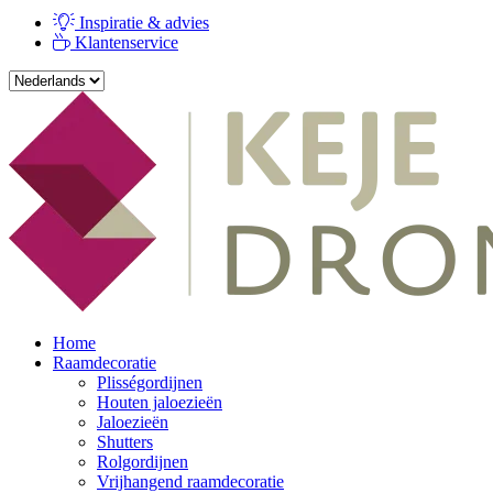
Inspiratie & advies
Klantenservice
Home
Raamdecoratie
Plisségordijnen
Houten jaloezieën
Jaloezieën
Shutters
Rolgordijnen
Vrijhangend raamdecoratie