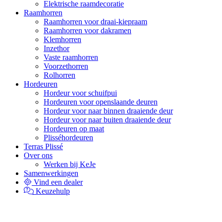
Elektrische raamdecoratie
Raamhorren
Raamhorren voor draai-kiepraam
Raamhorren voor dakramen
Klemhorren
Inzethor
Vaste raamhorren
Voorzethorren
Rolhorren
Hordeuren
Hordeur voor schuifpui
Hordeuren voor openslaande deuren
Hordeur voor naar binnen draaiende deur
Hordeur voor naar buiten draaiende deur
Hordeuren op maat
Plisséhordeuren
Terras Plissé
Over ons
Werken bij KeJe
Samenwerkingen
Vind een dealer
Keuzehulp