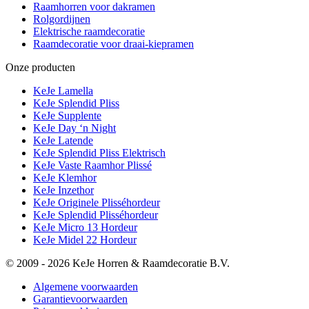
Raamhorren voor dakramen
Rolgordijnen
Elektrische raamdecoratie
Raamdecoratie voor draai-kiepramen
Onze producten
KeJe Lamella
KeJe Splendid Pliss
KeJe Supplente
KeJe Day ‘n Night
KeJe Latende
KeJe Splendid Pliss Elektrisch
KeJe Vaste Raamhor Plissé
KeJe Klemhor
KeJe Inzethor
KeJe Originele Plisséhordeur
KeJe Splendid Plisséhordeur
KeJe Micro 13 Hordeur
KeJe Midel 22 Hordeur
© 2009 - 2026 KeJe Horren & Raamdecoratie B.V.
Algemene voorwaarden
Garantievoorwaarden