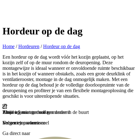
Hordeur op de dag
Home
/
Hordeuren
/
Hordeur op de dag
Een hordeur op de dag wordt vóór het kozijn geplaatst, op het
kozijn zelf of op de muur rondom de deuropening. Deze
montagewijze is ideaal wanneer er onvoldoende ruimte beschikbaar
is in het kozijn of wanneer obstakels, zoals een grote deurklink of
ventilatierooster, montage in de dag onmogelijk maken. Met een
hordeur op de dag behoud je de volledige doorloopruimte van de
deuropening en profiteer je van een flexibele montageoplossing die
geschikt is voor uiteenlopende situaties.
Binnen 5 minuten zelf gemonteerd
Thuis ingemeten door een dealer in de buurt
Altijd op maat gemaakt
Snel geleverd
En genieten maar
Secuur en professioneel
Volgens jouw wensen
Zorgeloos en snel
Ga direct naar