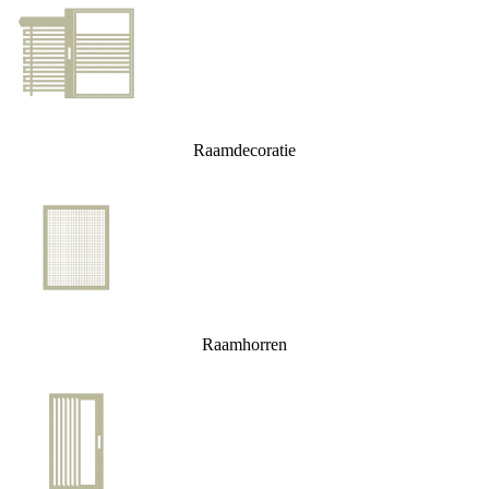
Raamdecoratie
Raamhorren