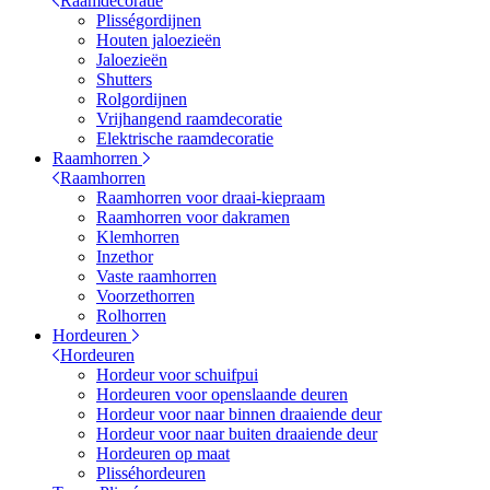
Raamdecoratie
Plisségordijnen
Houten jaloezieën
Jaloezieën
Shutters
Rolgordijnen
Vrijhangend raamdecoratie
Elektrische raamdecoratie
Raamhorren
Raamhorren
Raamhorren voor draai-kiepraam
Raamhorren voor dakramen
Klemhorren
Inzethor
Vaste raamhorren
Voorzethorren
Rolhorren
Hordeuren
Hordeuren
Hordeur voor schuifpui
Hordeuren voor openslaande deuren
Hordeur voor naar binnen draaiende deur
Hordeur voor naar buiten draaiende deur
Hordeuren op maat
Plisséhordeuren