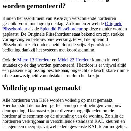
worden gemonteerd?
Binnen het assortiment van KeJe zijn verschillende hordeuren
geschikt voor montage op de dag. Zo kunnen zowel de
Originele
Plisséhordeur
als de
Splendid Plisséhordeur
op deze manier worden
geplaatst. De Originele Plisséhordeur staat bekend om zijn strakke
vormgeving en betrouwbare werking, terwijl de Splendid
Plisséhordeur zich onderscheidt door de vrijwel geruisloze
bediening dankzij het systeem met koordspanning.
Ook de
Micro 13 Hordeur
en
Midel 22 Hordeur
kunnen in veel
situaties op de dag worden gemonteerd. Hierdoor is er vrijwel altijd
een passende oplossing beschikbaar, ongeacht de beschikbare ruimte
of de aanwezigheid van obstakels rondom het kozijn.
Volledig op maat gemaakt
Alle hordeuren van KeJe worden volledig op maat gemaakt.
Hierdoor sluit de hordeur perfect aan op de afmetingen van jouw
deuropening. Daarnaast zijn er diverse mogelijkheden om de
hordeur af te stemmen op de uitstraling van de woning. Zo zijn de
hordeuren verkrijgbaar in verschillende standaard RAL-kleuren en
is tegen een meerprijs vrijwel iedere gewenste RAL-kleur mogelijk.