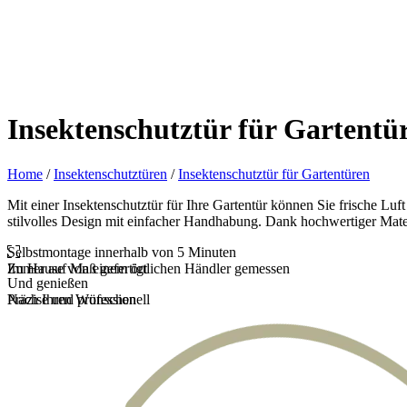
Insektenschutztür für Gartentü
Home
/
Insektenschutztüren
/
Insektenschutztür für Gartentüren
Mit einer Insektenschutztür für Ihre Gartentür können Sie frische Lu
stilvolles Design mit einfacher Handhabung. Dank hochwertiger Materi
Selbstmontage innerhalb von 5 Minuten
Zu Hause von einem örtlichen Händler gemessen
Immer auf Maß gefertigt
Und genießen
Präzise und professionell
Nach Ihren Wünschen