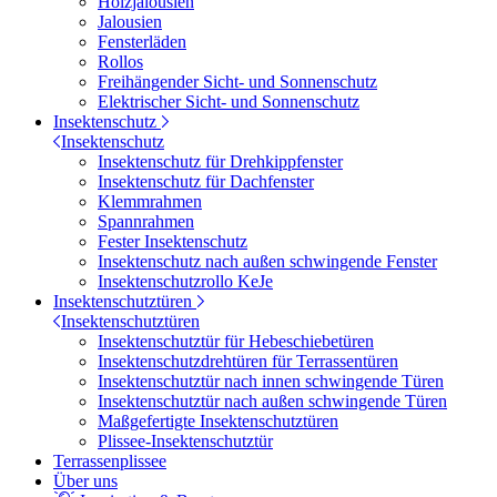
Holzjalousien
Jalousien
Fensterläden
Rollos
Freihängender Sicht- und Sonnenschutz
Elektrischer Sicht- und Sonnenschutz
Insektenschutz
Insektenschutz
Insektenschutz für Drehkippfenster
Insektenschutz für Dachfenster
Klemmrahmen
Spannrahmen
Fester Insektenschutz
Insektenschutz nach außen schwingende Fenster
Insektenschutzrollo KeJe
Insektenschutztüren
Insektenschutztüren
Insektenschutztür für Hebeschiebetüren
Insektenschutzdrehtüren für Terrassentüren
Insektenschutztür nach innen schwingende Türen
Insektenschutztür nach außen schwingende Türen
Maßgefertigte Insektenschutztüren
Plissee-Insektenschutztür
Terrassenplissee
Über uns