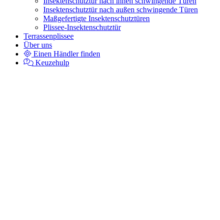
Insektenschutztür nach innen schwingende Türen
Insektenschutztür nach außen schwingende Türen
Maßgefertigte Insektenschutztüren
Plissee-Insektenschutztür
Terrassenplissee
Über uns
Einen Händler finden
Keuzehulp