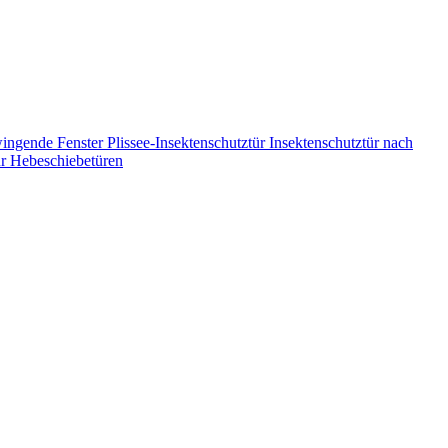
wingende Fenster
Plissee-Insektenschutztür
Insektenschutztür nach
ür Hebeschiebetüren