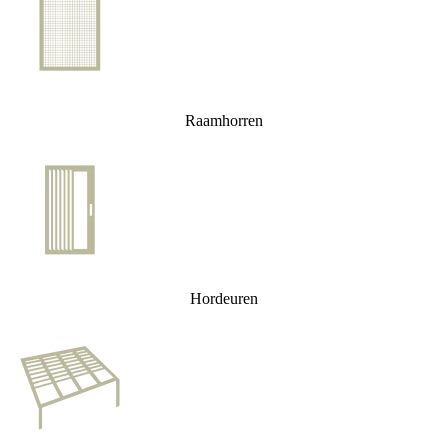
Raamhorren
Hordeuren