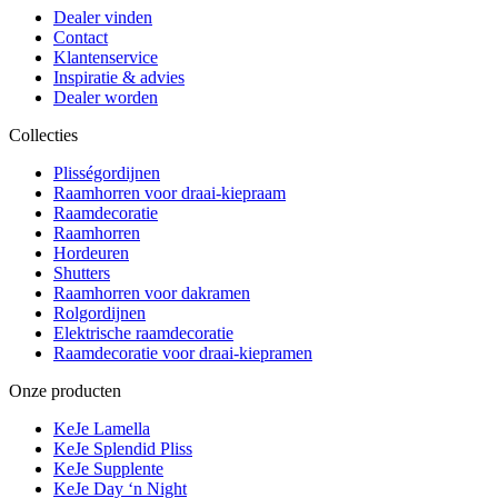
Dealer vinden
Contact
Klantenservice
Inspiratie & advies
Dealer worden
Collecties
Plisségordijnen
Raamhorren voor draai-kiepraam
Raamdecoratie
Raamhorren
Hordeuren
Shutters
Raamhorren voor dakramen
Rolgordijnen
Elektrische raamdecoratie
Raamdecoratie voor draai-kiepramen
Onze producten
KeJe Lamella
KeJe Splendid Pliss
KeJe Supplente
KeJe Day ‘n Night