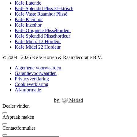
KeJe Latende
KeJe Splendid Pliss Elektrisch
KeJe Vaste Raamhor Plissé
KeJe Klemhor
KeJe Inzethor
KeJe Originele Plisséhordeur
KeJe Splendid Plisséhordeur
KeJe Micro 13 Hordeur
KeJe Midel 22 Hordeur
© 2009 - 2026 KeJe Horren & Raamdecoratie B.V.
Algemene voorwaarden
Garantievoorwaarden
Privacyverklaring
Cookieverklaring
AI-informatie
by
Meriad
Dealer vinden
Afspraak maken
Contactformulier