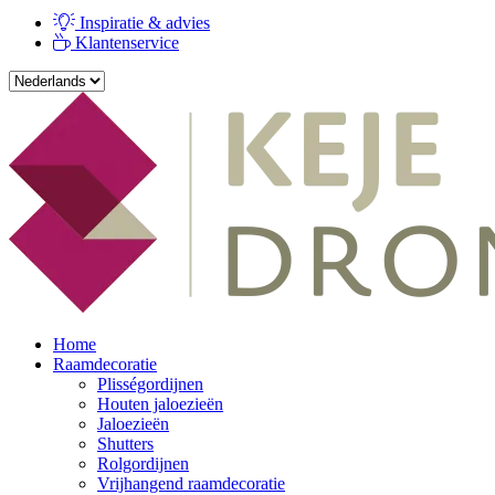
Inspiratie & advies
Klantenservice
Home
Raamdecoratie
Plisségordijnen
Houten jaloezieën
Jaloezieën
Shutters
Rolgordijnen
Vrijhangend raamdecoratie