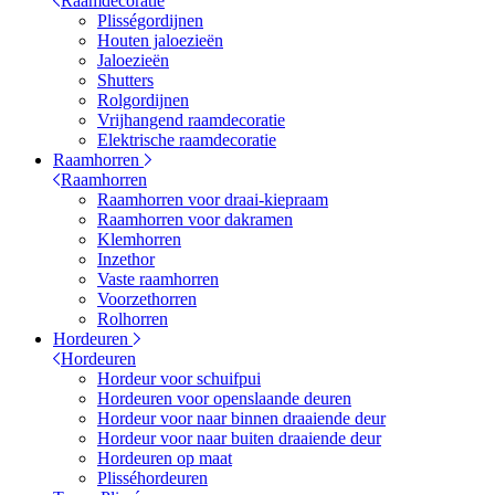
Raamdecoratie
Plisségordijnen
Houten jaloezieën
Jaloezieën
Shutters
Rolgordijnen
Vrijhangend raamdecoratie
Elektrische raamdecoratie
Raamhorren
Raamhorren
Raamhorren voor draai-kiepraam
Raamhorren voor dakramen
Klemhorren
Inzethor
Vaste raamhorren
Voorzethorren
Rolhorren
Hordeuren
Hordeuren
Hordeur voor schuifpui
Hordeuren voor openslaande deuren
Hordeur voor naar binnen draaiende deur
Hordeur voor naar buiten draaiende deur
Hordeuren op maat
Plisséhordeuren