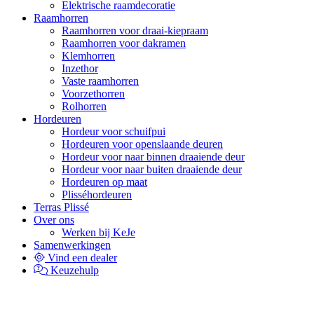
Elektrische raamdecoratie
Raamhorren
Raamhorren voor draai-kiepraam
Raamhorren voor dakramen
Klemhorren
Inzethor
Vaste raamhorren
Voorzethorren
Rolhorren
Hordeuren
Hordeur voor schuifpui
Hordeuren voor openslaande deuren
Hordeur voor naar binnen draaiende deur
Hordeur voor naar buiten draaiende deur
Hordeuren op maat
Plisséhordeuren
Terras Plissé
Over ons
Werken bij KeJe
Samenwerkingen
Vind een dealer
Keuzehulp