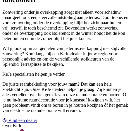
Zonwering onder je overkapping zorgt niet alleen voor schaduw,
maar geeft ook een sfeervolle uitstraling aan je terras. Door te kiezen
voor zonwering onder de overkapping blijft het zicht naar buiten
vrij, terwijl je toch beschermd zit. Bovendien werkt zonwering
onder de overkapping ook isolerend; in de winter houdt het de kou
beter buiten en in de zomer blijft het juist koeler.
Wil jij ook optimaal genieten van je terrasoverkapping met stijlvolle
zonwering? Kom langs bij een KeJe-dealer in jouw regio voor
persoonlijk advies en om de verschillende stofkleuren van de
Splendid Terrasplisse te bekijken.
KeJe specialisten helpen je verder
De juiste raambekleding voor jouw raam? Dat kan een hele
zoektocht zijn. Onze KeJe-dealers helpen je graag. Zij kunnen je
alles vertellen over het gemak van onze raamdecoratie en horren. Of
je nu in-frame raamdecoratie voor je kunststof kozijnen wilt, het
geen probleem vindt om te boren in je houten kozijnen óf het gemak
van elektrische raamdecoratie wilt ervaren.
Vind een dealer
Over KeJe