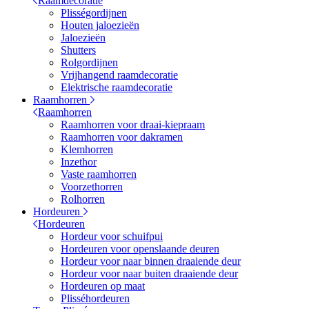
Raamdecoratie
Plisségordijnen
Houten jaloezieën
Jaloezieën
Shutters
Rolgordijnen
Vrijhangend raamdecoratie
Elektrische raamdecoratie
Raamhorren
Raamhorren
Raamhorren voor draai-kiepraam
Raamhorren voor dakramen
Klemhorren
Inzethor
Vaste raamhorren
Voorzethorren
Rolhorren
Hordeuren
Hordeuren
Hordeur voor schuifpui
Hordeuren voor openslaande deuren
Hordeur voor naar binnen draaiende deur
Hordeur voor naar buiten draaiende deur
Hordeuren op maat
Plisséhordeuren