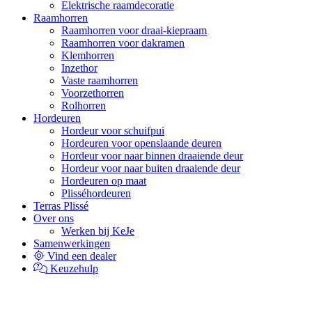
Elektrische raamdecoratie
Raamhorren
Raamhorren voor draai-kiepraam
Raamhorren voor dakramen
Klemhorren
Inzethor
Vaste raamhorren
Voorzethorren
Rolhorren
Hordeuren
Hordeur voor schuifpui
Hordeuren voor openslaande deuren
Hordeur voor naar binnen draaiende deur
Hordeur voor naar buiten draaiende deur
Hordeuren op maat
Plisséhordeuren
Terras Plissé
Over ons
Werken bij KeJe
Samenwerkingen
Vind een dealer
Keuzehulp