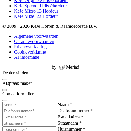
KeJe Originele Plisséhordeur
KeJe Splendid Plisséhordeur
KeJe Micro 13 Hordeur
KeJe Midel 22 Hordeur
© 2009 - 2026 KeJe Horren & Raamdecoratie B.V.
Algemene voorwaarden
Garantievoorwaarden
Privacyverklaring
Cookieverklaring
AI-informatie
by
Meriad
Dealer vinden
Afspraak maken
Contactformulier
Naam
*
Telefoonnummer
*
E-mailadres
*
Straatnaam
*
Huisnummer
*