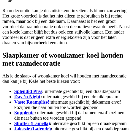
Raamdecoratie kan je dus uitstekend inzetten als binnenzonwering.
Het grote voordeel is dat het niet alleen te gebruiken is bij rechte
ramen, maar ook bij een dakraam. Daarnaast is het een groot
voordeel dat raamdecoratie ook een decoratieve waarde heeft. Naast
een koele kamer blijft het dus ook een stijlvolle kamer. Een ander
voordeel is dat er geen extra energiekosten zijn voor het laten
draaien van bijvoorbeeld een airco.
Slaapkamer of woonkamer koel houden
met raamdecoratie
Als je de slaap- of woonkamer koel wil houden met raamdecoratie
dan kan je bij KeJe het beste kiezen voor:
Splendid Pliss
:
uitermate geschikt bij een draaikiepraam
Day ’n Night
:
uitermate geschikt bij een draaikiepraam
Vaste Raamplissé:
uitermate geschikt bij dakramen en/of
kozijnen die naar buiten toe worden geopend
Supplente
:
uitermate geschikt bij dakramen en/of kozijnen
die naar buiten toe worden geopend
Shutter (Lamella)
:
uitermate geschikt bij een draaikiepraam
Jaloezie (Latende)
:
uitermate geschikt bij een draaikiepraam