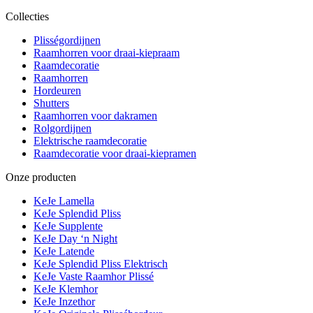
Collecties
Plisségordijnen
Raamhorren voor draai-kiepraam
Raamdecoratie
Raamhorren
Hordeuren
Shutters
Raamhorren voor dakramen
Rolgordijnen
Elektrische raamdecoratie
Raamdecoratie voor draai-kiepramen
Onze producten
KeJe Lamella
KeJe Splendid Pliss
KeJe Supplente
KeJe Day ‘n Night
KeJe Latende
KeJe Splendid Pliss Elektrisch
KeJe Vaste Raamhor Plissé
KeJe Klemhor
KeJe Inzethor