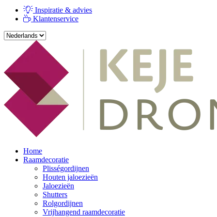
Inspiratie & advies
Klantenservice
Home
Raamdecoratie
Plisségordijnen
Houten jaloezieën
Jaloezieën
Shutters
Rolgordijnen
Vrijhangend raamdecoratie