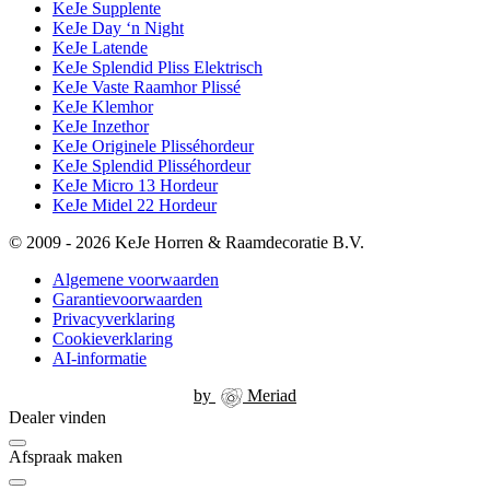
KeJe Supplente
KeJe Day ‘n Night
KeJe Latende
KeJe Splendid Pliss Elektrisch
KeJe Vaste Raamhor Plissé
KeJe Klemhor
KeJe Inzethor
KeJe Originele Plisséhordeur
KeJe Splendid Plisséhordeur
KeJe Micro 13 Hordeur
KeJe Midel 22 Hordeur
© 2009 - 2026 KeJe Horren & Raamdecoratie B.V.
Algemene voorwaarden
Garantievoorwaarden
Privacyverklaring
Cookieverklaring
AI-informatie
by
Meriad
Dealer vinden
Afspraak maken