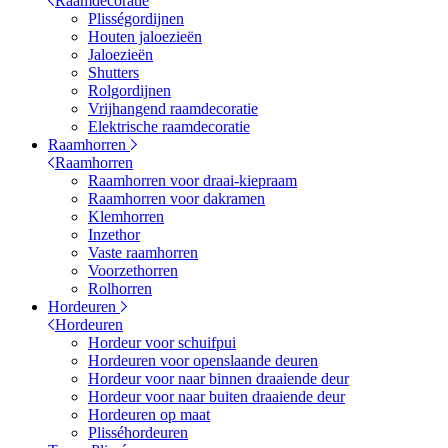
Raamdecoratie
Plisségordijnen
Houten jaloezieën
Jaloezieën
Shutters
Rolgordijnen
Vrijhangend raamdecoratie
Elektrische raamdecoratie
Raamhorren
Raamhorren
Raamhorren voor draai-kiepraam
Raamhorren voor dakramen
Klemhorren
Inzethor
Vaste raamhorren
Voorzethorren
Rolhorren
Hordeuren
Hordeuren
Hordeur voor schuifpui
Hordeuren voor openslaande deuren
Hordeur voor naar binnen draaiende deur
Hordeur voor naar buiten draaiende deur
Hordeuren op maat
Plisséhordeuren