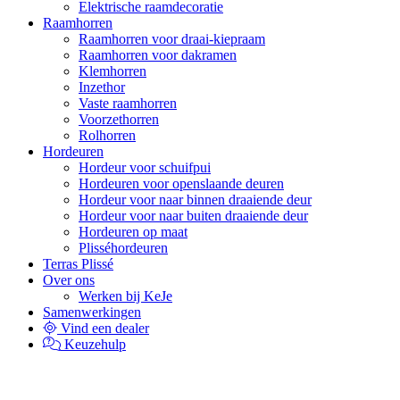
Elektrische raamdecoratie
Raamhorren
Raamhorren voor draai-kiepraam
Raamhorren voor dakramen
Klemhorren
Inzethor
Vaste raamhorren
Voorzethorren
Rolhorren
Hordeuren
Hordeur voor schuifpui
Hordeuren voor openslaande deuren
Hordeur voor naar binnen draaiende deur
Hordeur voor naar buiten draaiende deur
Hordeuren op maat
Plisséhordeuren
Terras Plissé
Over ons
Werken bij KeJe
Samenwerkingen
Vind een dealer
Keuzehulp