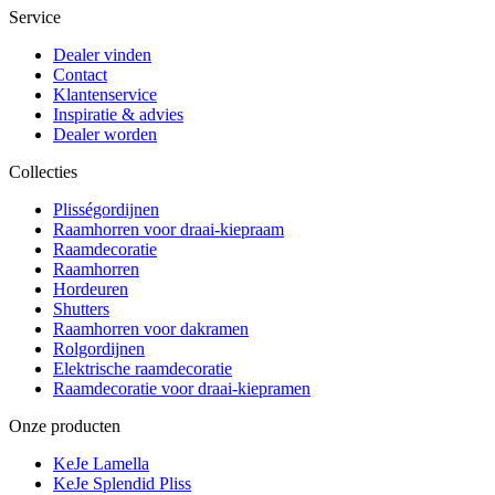
Service
Dealer vinden
Contact
Klantenservice
Inspiratie & advies
Dealer worden
Collecties
Plisségordijnen
Raamhorren voor draai-kiepraam
Raamdecoratie
Raamhorren
Hordeuren
Shutters
Raamhorren voor dakramen
Rolgordijnen
Elektrische raamdecoratie
Raamdecoratie voor draai-kiepramen
Onze producten
KeJe Lamella
KeJe Splendid Pliss