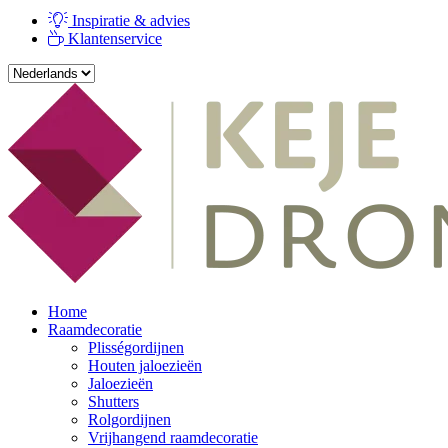
Inspiratie & advies
Klantenservice
Home
Raamdecoratie
Plisségordijnen
Houten jaloezieën
Jaloezieën
Shutters
Rolgordijnen
Vrijhangend raamdecoratie