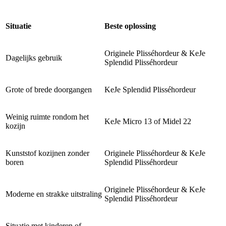
Situatie
Beste oplossing
Originele Plisséhordeur & KeJe
Dagelijks gebruik
Splendid Plisséhordeur
Grote of brede doorgangen
KeJe Splendid Plisséhordeur
Weinig ruimte rondom het
KeJe Micro 13 of Midel 22
kozijn
Kunststof kozijnen zonder
Originele Plisséhordeur & KeJe
boren
Splendid Plisséhordeur
Originele Plisséhordeur & KeJe
Moderne en strakke uitstraling
Splendid Plisséhordeur
Situatie met kinderen of